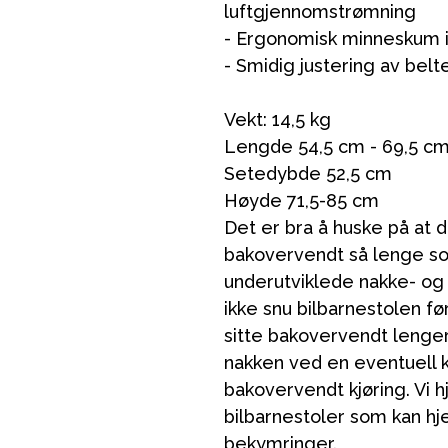
luftgjennomstrømning
- Ergonomisk minneskum 
- Smidig justering av bel
Vekt: 14,5 kg
VÅRT SORTIMENT
Lengde 54,5 cm - 69,5 c
Setedybde 52,5 cm
Høyde 71,5-85 cm
Mamma & Pappa
Det er bra å huske på at d
Møbler & seng
bakovervendt så lenge so
underutviklede nakke- og 
Tilbehør
ikke snu bilbarnestolen fø
Reservedeler
sitte bakovervendt lenge
nakken ved en eventuell 
bakovervendt kjøring. Vi h
bilbarnestoler som kan hje
bekymringer.