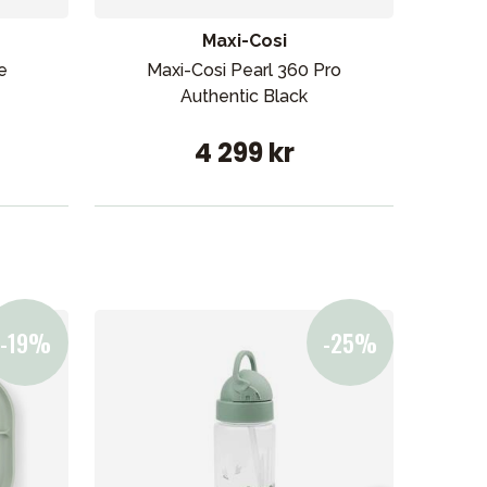
Maxi-Cosi
e
Maxi-Cosi Pearl 360 Pro
Jo
Authentic Black
4 299 kr