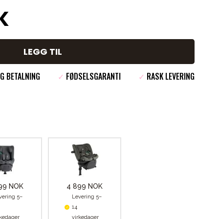
K
LEGG TIL
G BETALNING
✓
FØDSELSGARANTI
✓
RASK LEVERING
99 NOK
4 899 NOK
vering 5–
Levering 5–
14
rkedager
virkedager