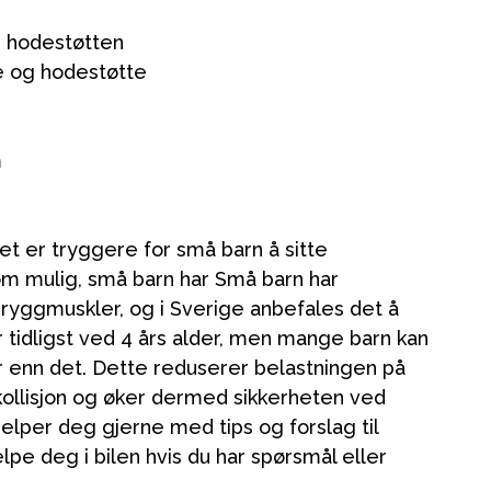
i hodestøtten
te og hodestøtte
m
Kampanjer
et er tryggere for små barn å sitte
Tips om gaver
m mulig, små barn har Små barn har
ryggmuskler, og i Sverige anbefales det å
Våre favoritter
r tidligst ved 4 års alder, men mange barn kan
Varemerker
r enn det. Dette reduserer belastningen på
kollisjon og øker dermed sikkerheten ved
jelper deg gjerne med tips og forslag til
lpe deg i bilen hvis du har spørsmål eller