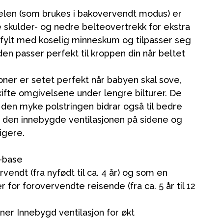
len (som brukes i bakovervendt modus) er
e skulder- og nedre belteovertrekk for ekstra
 fylt med koselig minneskum og tilpasser seg
den passer perfekt til kroppen din når beltet
oner er setet perfekt når babyen skal sove,
 skifte omgivelsene under lengre bilturer. De
 den myke polstringen bidrar også til bedre
 den innebygde ventilasjonen på sidene og
igere.
x-base
endt (fra nyfødt til ca. 4 år) og som en
for forovervendte reisende (fra ca. 5 år til 12
ner Innebygd ventilasjon for økt