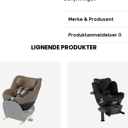
Merke & Produsent
ading
Outlet
Veiledning
Kontakt oss på
But
Produktanmeldelser (
)
LIGNENDE PRODUKTER