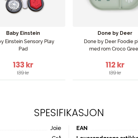
Baby Einstein
Done by Deer
y Einstein Sensory Play
Done by Deer Foodie p
Pad
med rom Croco Gre
133 kr
112 kr
139 kr
139 kr
SPESIFIKASJON
Joie
EAN