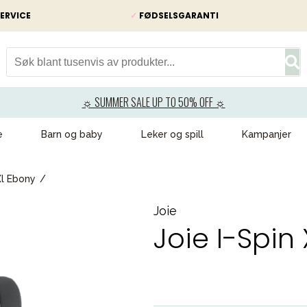
ERVICE
✓
FØDSELSGARANTI
☼ SUMMER SALE UP TO 50% OFF ☼
e
Barn og baby
Leker og spill
Kampanjer
Xl Ebony
Joie
Joie I-Spin