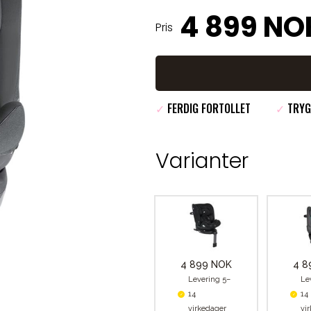
4 899 NO
Pris
✓
FERDIG FORTOLLET
✓
TRYG
Varianter
4 899 NOK
4 8
Levering 5–
Le
14
14
virkedager
vi