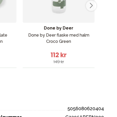
Done by Deer
late
Done by Deer flaske med halm
Don
en
Croco Green
me
112 kr
149 kr
5056080620404