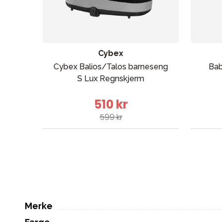
Cybex
Cybex Balios/Talos barneseng
Bab
S Lux Regnskjerm
510 kr
599 kr
Merke