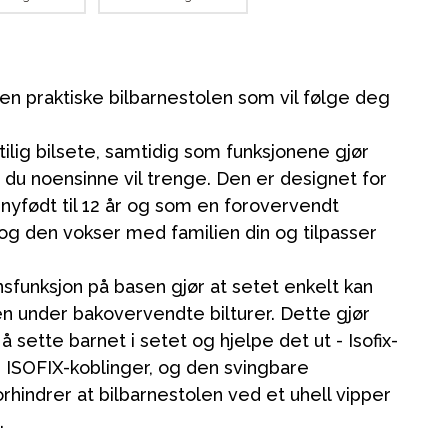
den praktiske bilbarnestolen som vil følge deg
stilig bilsete, samtidig som funksjonene gjør
t du noensinne vil trenge. Den er designet for
nyfødt til 12 år og som en forovervendt
 og den vokser med familien din og tilpasser
nsfunksjon på basen gjør at setet enkelt kan
n under bakovervendte bilturer. Dette gjør
 sette barnet i setet og hjelpe det ut - Isofix-
d ISOFIX-koblinger, og den svingbare
rhindrer at bilbarnestolen ved et uhell vipper
.