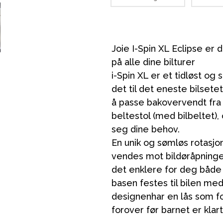
Joie I-Spin XL Eclipse er 
på alle dine bilturer
i-Spin XL er et tidløst og 
det til det eneste bilsete
å passe bakovervendt fra 
beltestol (med bilbeltet),
seg dine behov.
En unik og sømløs rotasjo
vendes mot bildøråpninge
det enklere for deg både å
basen festes til bilen me
designenhar en lås som fo
forover før barnet er klart