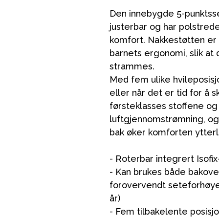
Den innebygde 5-punktsse
justerbar og har polstred
komfort. Nakkestøtten er
barnets ergonomi, slik at 
strammes.
Med fem ulike hvileposisj
eller når det er tid for å
førsteklasses stoffene og
luftgjennomstrømning, og
bak øker komforten ytterl
- Roterbar integrert Isofi
- Kan brukes både bakoverv
forovervendt seteforhøyer 
år)
- Fem tilbakelente posisjo