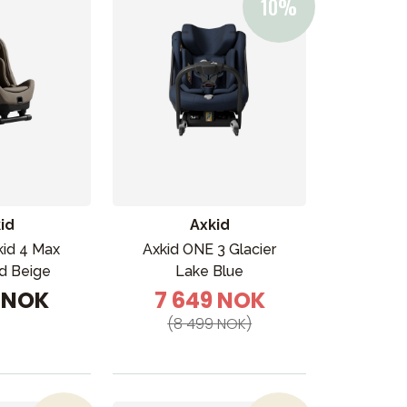
ikken vår
id
Axkid
kid 4 Max
Axkid ONE 3 Glacier
d Beige
Lake Blue
9 NOK
7 649 NOK
(8 499 NOK)