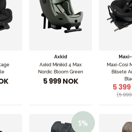
Axkid
Maxi-
Stage
Axkid Minikid 4 Max
Maxi-Cosi M
ale
Nordic Bloom Green
Bilsete A
Bla
NOK
5 999 NOK
5 39
(5 999