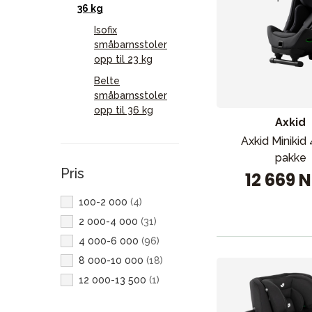
36 kg
Isofix
småbarnsstoler
opp til 23 kg
Belte
småbarnsstoler
opp til 36 kg
Axkid
Axkid Minikid
pakke
Pris
12 669 
100-2 000
(
4
)
2 000-4 000
(
31
)
4 000-6 000
(
96
)
8 000-10 000
(
18
)
12 000-13 500
(
1
)