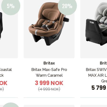
Britax
Bri
Coastal
Britax Max-Safe Pro
Britax SW
ck
Warm Caramel
MAX AIR L
Gr
NOK
3 999 NOK
5 79
K)
(4 999 NOK)