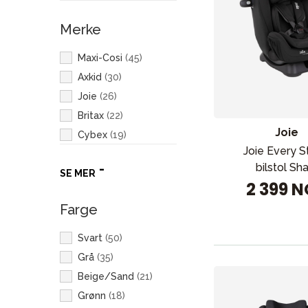
Merke
Maxi-Cosi
(
45
)
Axkid
(
30
)
Joie
(
26
)
Britax
(
22
)
Joie
Cybex
(
19
)
Joie Every 
Nuna
(
7
)
bilstol Sh
SE MER
Dooky
(
1
)
2 399 
Farge
Svart
(
50
)
Grå
(
35
)
Beige/Sand
(
21
)
Grønn
(
18
)