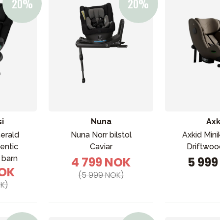
ading
Outlet
Veiledning
Kontakt oss på
But
i
Nuna
Axk
erald
Nuna Norr bilstol
Axkid Mini
entic
Caviar
Driftwoo
 barn
4 799 NOK
5 99
NOK
(5 999 NOK)
K)