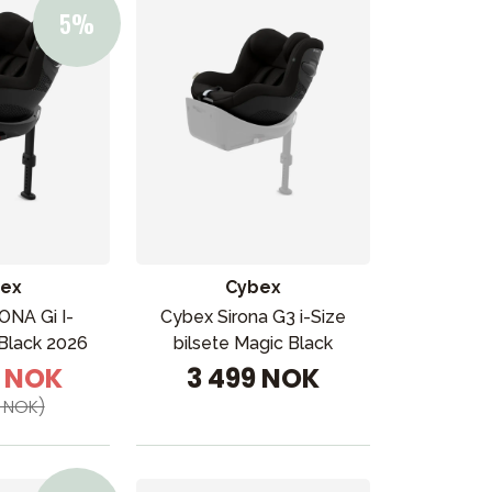
ex
Cybex
ONA Gi I-
Cybex Sirona G3 i-Size
Black 2026
bilsete Magic Black
4 NOK
3 499 NOK
 NOK)