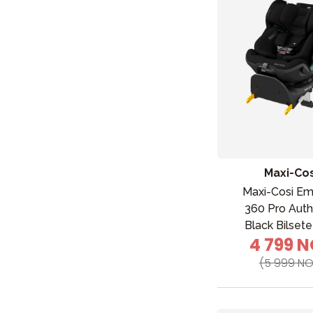
Barn og baby
Leker og spill
Sol og b
Maxi-Cos
Maxi-Cosi Em
360 Pro Auth
Black Bilsete
4 799 
(5 999 NO