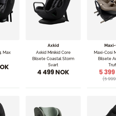
Axkid
Maxi-
 4 Max
Axkid Minikid Core
Maxi-Cosi M
Bilsete Coastal Storm
Bilsete A
Svart
Truf
NOK
4 499 NOK
5 39
(5 999