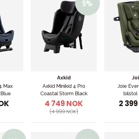
VÅRT SORTIMENT
Axkid
Jo
 4 Max
Axkid Minikid 4 Pro
Joie Eve
 Blue
Coastal Storm Black
bilsto
Mamma & Pappa
NOK
4 749 NOK
2 39
Møbler & seng
(4 999 NOK)
Tilbehør
Reservedeler