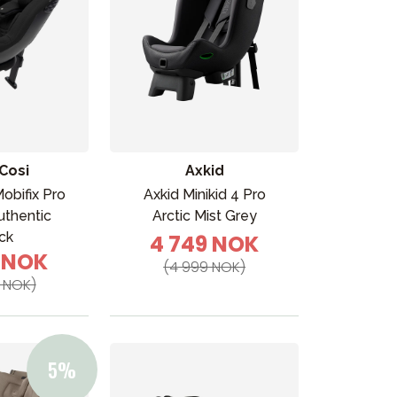
Cosi
Axkid
obifix Pro
Axkid Minikid 4 Pro
uthentic
Arctic Mist Grey
ck
4 749 NOK
9 NOK
(4 999 NOK)
 NOK)