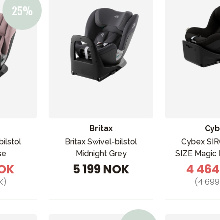
Britax
Cyb
bilstol
Britax Swivel-bilstol
Cybex SIR
se
Midnight Grey
SIZE Magic 
NOK
5 199 NOK
4 46
K)
(4 699