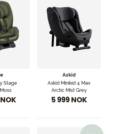
ie
Axkid
ry Stage
Axkid Minikid 4 Max
l Moss
Arctic Mist Grey
Kampanjer
9 NOK
5 999 NOK
Tips om gaver
Våre favoritter
Varemerker