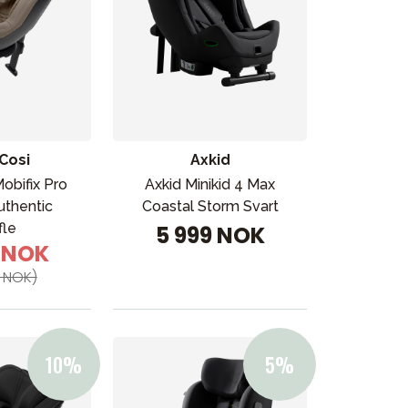
Cosi
Axkid
obifix Pro
Axkid Minikid 4 Max
uthentic
Coastal Storm Svart
fle
5 999 NOK
9 NOK
 NOK)