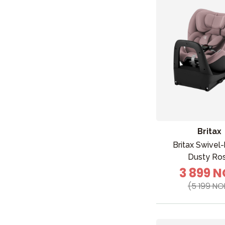
Britax
Britax Swivel-
Dusty Ro
3 899 
(5 199 NO