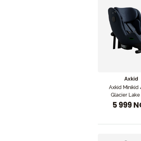
Axkid
Axkid Minikid
Glacier Lake
Nyheter
5 999 
Barnevogner
Bilstol
Babypakke