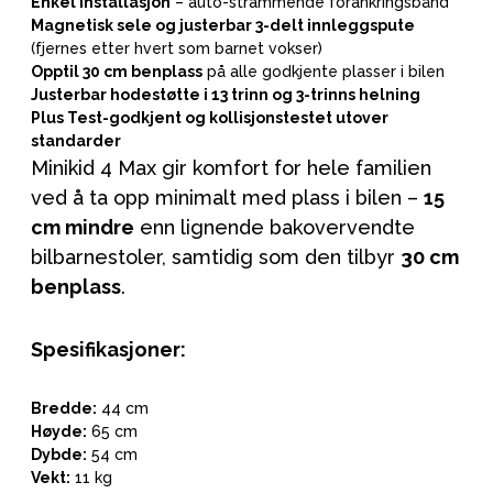
Enkel installasjon
– auto-strammende forankringsbånd
Magnetisk sele og justerbar 3-delt innleggspute
(fjernes etter hvert som barnet vokser)
Opptil 30 cm benplass
på alle godkjente plasser i bilen
Justerbar hodestøtte i 13 trinn og 3-trinns helning
Plus Test-godkjent og kollisjonstestet utover
standarder
Minikid 4 Max gir komfort for hele familien
ved å ta opp minimalt med plass i bilen –
15
cm mindre
enn lignende bakovervendte
bilbarnestoler, samtidig som den tilbyr
30 cm
benplass
.
Spesifikasjoner:
Bredde:
44 cm
Høyde:
65 cm
Dybde:
54 cm
Vekt:
11 kg