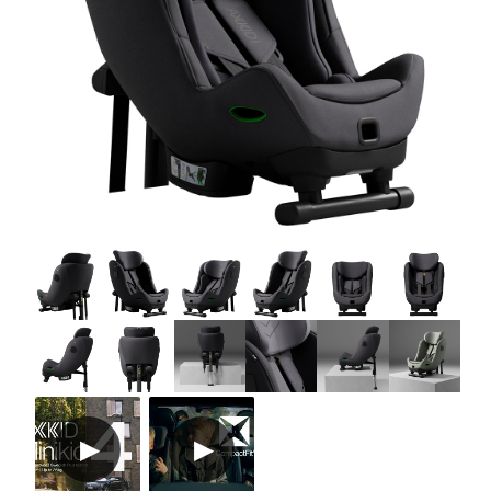
Tilbehør
Reservedeler
Kampanjer
Tips om gaver
Våre favoritter
Varemerker
Sol og bading
Outlet
Veiledning
Kontakt oss på
Butikken vår