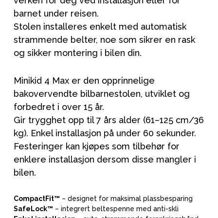
verken for deg ved installasjon eller for
barnet under reisen.
Stolen installeres enkelt med automatisk
strammende belter, noe som sikrer en rask
og sikker montering i bilen din.
Minikid 4 Max er den opprinnelige
bakovervendte bilbarnestolen, utviklet og
forbedret i over 15 år.
Gir trygghet opp til 7 års alder (61–125 cm/36
kg). Enkel installasjon på under 60 sekunder.
Festeringer kan kjøpes som tilbehør for
enklere installasjon dersom disse mangler i
bilen.
CompactFit™
– designet for maksimal plassbesparing
SafeLock™
– integrert beltespenne med anti-skli