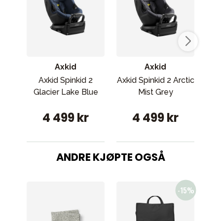
Axkid
Axkid
Axkid Spinkid 2
Axkid Spinkid 2 Arctic
Ax
Glacier Lake Blue
Mist Grey
A
4 499 kr
4 499 kr
ANDRE KJØPTE OGSÅ