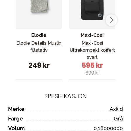
Elodie
Maxi-Cosi
Elodie Details Muslin
Maxi-Cosi
Cyb
filtstativ
Ultrakompakt koffert
b
svart
249 kr
595 kr
699 kr
SPESIFIKASJON
Merke
Axkid
Farge
Grå
Volum
0,18000000