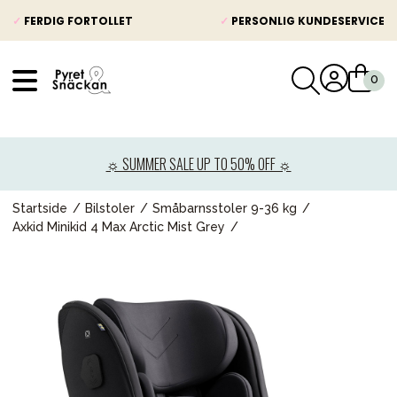
✓
FERDIG FORTOLLET
✓
PERSONLIG KUNDESERVICE
VÅRT SORTIMENT
Nyheter
☼ SUMMER SALE UP TO 50% OFF ☼
Barnevogner
Bilstol
Startside
Bilstoler
Småbarnsstoler 9-36 kg
Axkid Minikid 4 Max Arctic Mist Grey
Babypakke
Barn og baby
Leker og spill
Mamma & Pappa
Møbler & seng