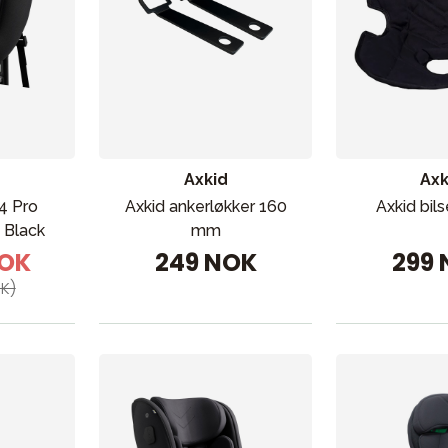
Axkid
Axk
 4 Pro
Axkid ankerløkker 160
Axkid bil
 Black
mm
NOK
249 NOK
299
K)