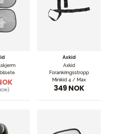
id
Axkid
lskjerm
Axkid
 bilsete
Forankringsstropp
Minikid 4 / Max
 NOK
349 NOK
NOK)