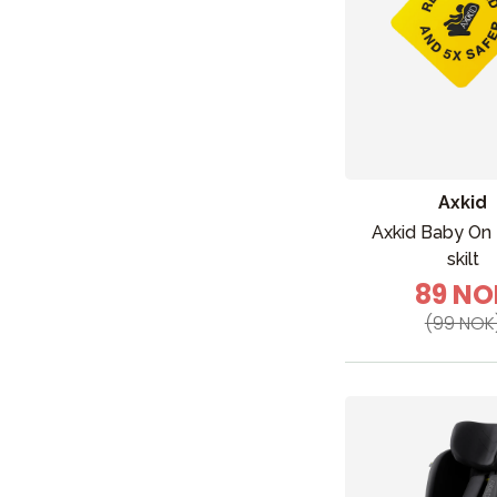
Barn og baby
Leker og spill
Axkid
Sol og b
Axkid Baby On
skilt
89 NO
(99 NOK