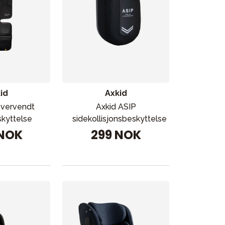
id
Axkid
overvendt
Axkid ASIP
kyttelse
sidekollisjonsbeskyttelse
 NOK
299 NOK
Kampanjer
Tips om gaver
Våre favoritter
Varemerker