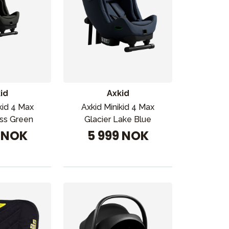
id
Axkid
ikken vår
kid 4 Max
Axkid Minikid 4 Max
ss Green
Glacier Lake Blue
9 NOK
5 999 NOK