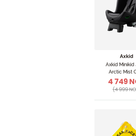
Axkid
Axkid Minikid
Arctic Mist 
4 749 
(4 999 NO
Nyheter
Barnevogner
Bilstol
Babypakke