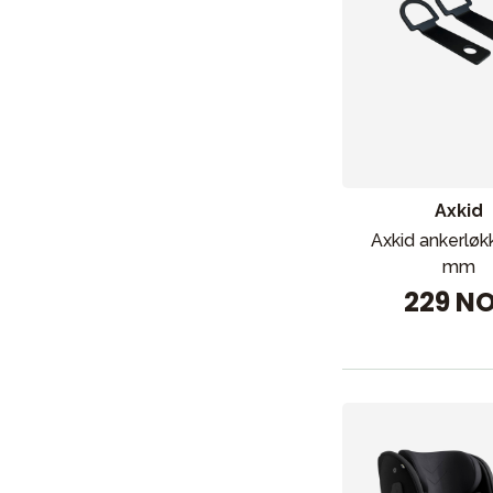
Axkid
Axkid ankerløk
mm
229 N