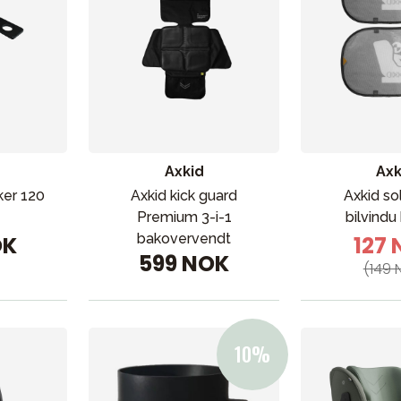
Axkid
Axk
ker 120
Axkid kick guard
Axkid so
Premium 3-i-1
bilvindu
bakovervendt
OK
127
599 NOK
(149 