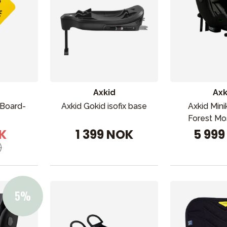
Axkid
Axk
ading
Outlet
Veiledning
Kontakt oss på
But
 Board-
Axkid Gokid isofix base
Axkid Mini
Forest Mo
K
1 399 NOK
5 99
)