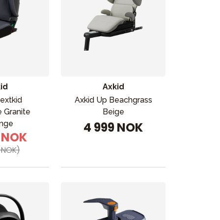
id
Axkid
extkid
Axkid Up Beachgrass
 Granite
Beige
nge
4 999 NOK
9 NOK
 NOK)