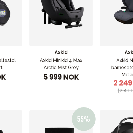
Axkid
Axk
ltestol
Axkid Minikid 4 Max
Axkid N
rt
Arctic Mist Grey
barnesete
Mela
OK
5 999 NOK
2 24
(2 499