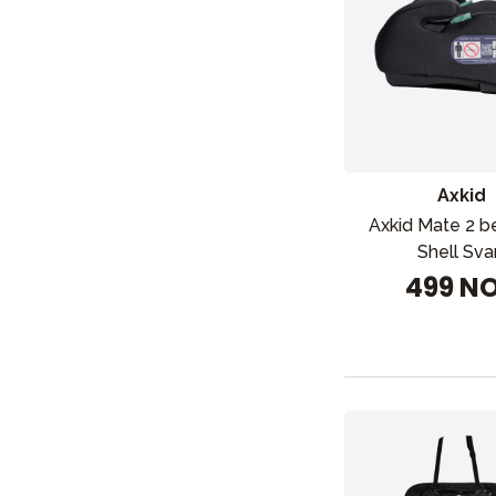
Axkid
Axkid Mate 2 be
Shell Sva
499 N