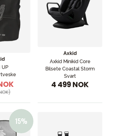
Axkid
id
Axkid Minikid Core
d UP
Bilsete Coastal Storm
rtveske
Svart
 NOK
4 499 NOK
NOK)