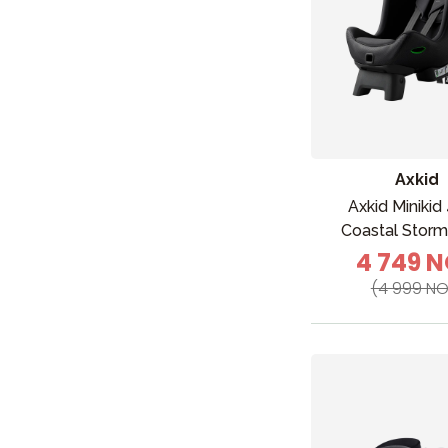
Axkid
Axkid Minikid
Coastal Storm
4 749 
(4 999 NO