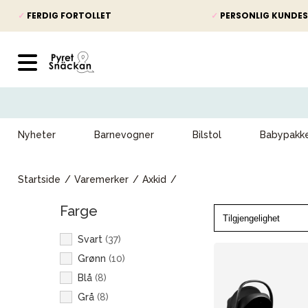
✓
FERDIG FORTOLLET
✓
PERSONLIG KUNDES
Nyheter
Barnevogner
Bilstol
Babypakk
Startside
Varemerker
Axkid
Farge
Svart
(
37
)
Grønn
(
10
)
Blå
(
8
)
Grå
(
8
)