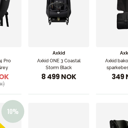
Axkid
Axk
 4 Pro
Axkid ONE 3 Coastal
Axkid bak
VÅRT SORTIMENT
Grey
Storm Black
sparkebes
NOK
8 499 NOK
349
K)
Mamma & Pappa
Møbler & seng
Tilbehør
Reservedeler