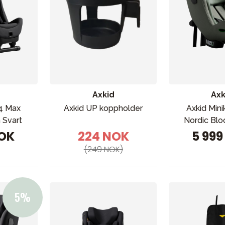
Axkid
Axk
 4 Max
Axkid UP koppholder
Axkid Mini
 Svart
Nordic Bl
NOK
224 NOK
5 99
(249 NOK)