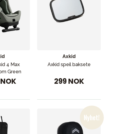
id
Axkid
kid 4 Max
Axkid speil baksete
oom Green
9 NOK
299 NOK