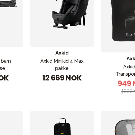
Axkid
Axk
 barn
Axkid Minikid 4 Max
Axki
ase
pakke
Transpo
NOK
12 669 NOK
949
(999 