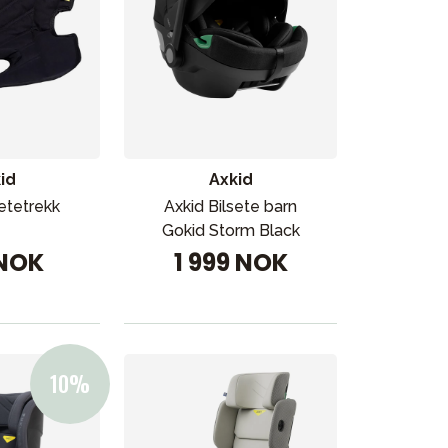
id
Axkid
setetrekk
Axkid Bilsete barn
Gokid Storm Black
 NOK
1 999 NOK