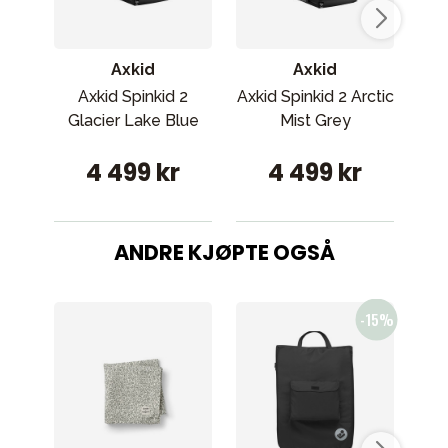
Axkid
Axkid
Axkid Spinkid 2
Axkid Spinkid 2 Arctic
Ax
Glacier Lake Blue
Mist Grey
A
4 499 kr
4 499 kr
ANDRE KJØPTE OGSÅ