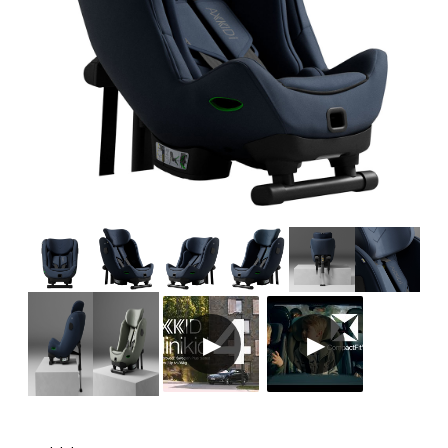
Tilbehør
Reservedeler
Kampanjer
Tips om gaver
Våre favoritter
Varemerker
Sol og bading
Outlet
Veiledning
Kontakt oss på
Butikken vår