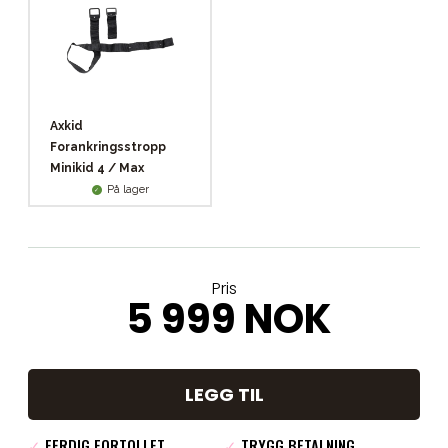
Axkid
Forankringsstropp
Minikid 4 / Max
På lager
Pris
5 999 NOK
LEGG TIL
✓
FERDIG FORTOLLET
✓
TRYGG BETALNING