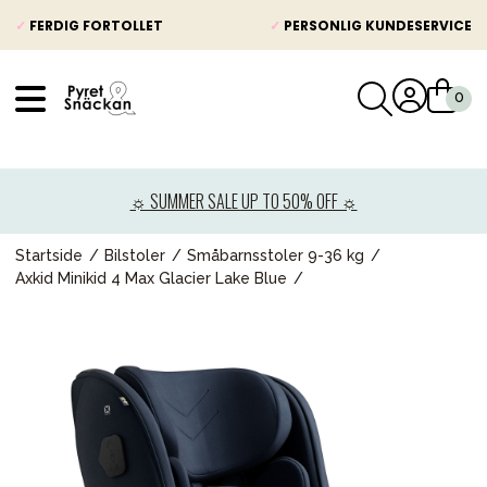
✓
FERDIG FORTOLLET
✓
PERSONLIG KUNDESERVICE
VÅRT SORTIMENT
Nyheter
☼ SUMMER SALE UP TO 50% OFF ☼
Barnevogner
Bilstol
Startside
Bilstoler
Småbarnsstoler 9-36 kg
Axkid Minikid 4 Max Glacier Lake Blue
Babypakke
Barn og baby
Leker og spill
Mamma & Pappa
Møbler & seng