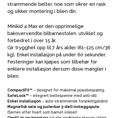
strammende belter, noe som sikrer en rask
og sikker montering i bilen din.
Minikid 4 Max er den opprinnelige
bakovervendte bilbarnestolen, utviklet og
forbedret i over 15 år.
Gir trygghet opp til 7 års alder (61–125 cm/36
kg). Enkel installasjon på under 60 sekunder.
Festeringer kan kjøpes som tilbehør for
enklere installasjon dersom disse mangler i
bilen.
CompactFit™
– designet for maksimal plassbesparing
SafeLock™
– integrert beltespenne med anti-skli
Enkel installasjon
– auto-strammende forankringsbånd
Magnetisk sele og justerbar 3-delt innleggspute
(fjernes etter hvert som barnet vokser)
Opptil 30 cm benplass
på alle godkjente plasser i bilen