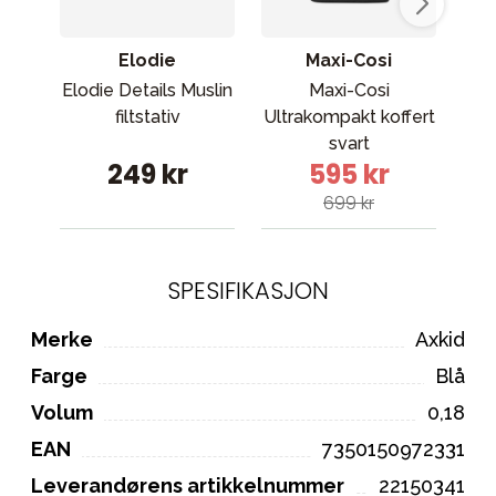
Elodie
Maxi-Cosi
Elodie Details Muslin
Maxi-Cosi
Cyb
filtstativ
Ultrakompakt koffert
b
svart
249 kr
595 kr
699 kr
SPESIFIKASJON
Merke
Axkid
Farge
Blå
Volum
0,18
EAN
7350150972331
Leverandørens artikkelnummer
22150341