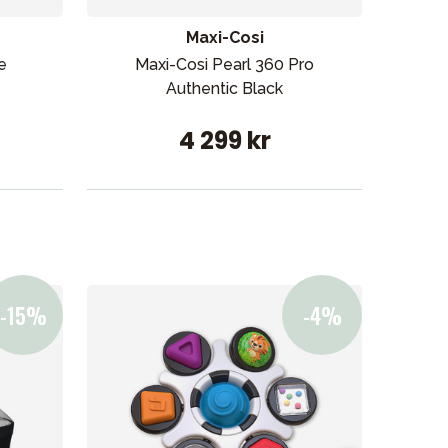
Maxi-Cosi
e
Maxi-Cosi Pearl 360 Pro
Jo
Authentic Black
4 299 kr