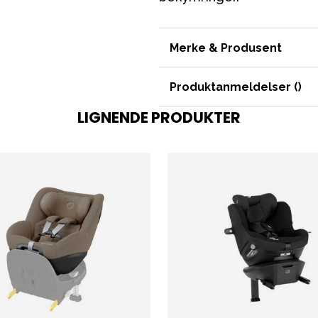
Merke & Produsent
ading
Outlet
Veiledning
Kontakt oss på
But
Produktanmeldelser (
)
LIGNENDE PRODUKTER