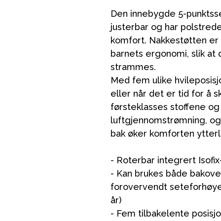
Den innebygde 5-punktsse
justerbar og har polstred
komfort. Nakkestøtten er
barnets ergonomi, slik at 
strammes.
Med fem ulike hvileposisj
eller når det er tid for å
førsteklasses stoffene og
luftgjennomstrømning, og
bak øker komforten ytterl
- Roterbar integrert Isofi
- Kan brukes både bakoverv
forovervendt seteforhøyer 
år)
- Fem tilbakelente posisjo