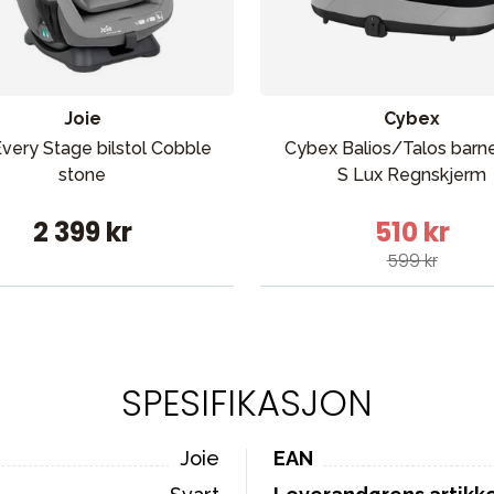
Joie
Cybex
Every Stage bilstol Cobble
Cybex Balios/Talos barn
stone
S Lux Regnskjerm
2 399 kr
510 kr
599 kr
SPESIFIKASJON
Joie
EAN