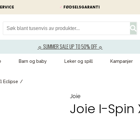
ERVICE
✓
FØDSELSGARANTI
☼ SUMMER SALE UP TO 50% OFF ☼
e
Barn og baby
Leker og spill
Kampanjer
Xl Eclipse
Joie
Joie I-Spin 