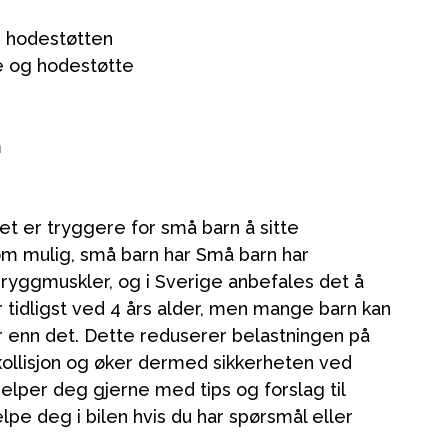
i hodestøtten
te og hodestøtte
m
Kampanjer
et er tryggere for små barn å sitte
Tips om gaver
m mulig, små barn har Små barn har
ryggmuskler, og i Sverige anbefales det å
Våre favoritter
r tidligst ved 4 års alder, men mange barn kan
Varemerker
r enn det. Dette reduserer belastningen på
kollisjon og øker dermed sikkerheten ved
jelper deg gjerne med tips og forslag til
lpe deg i bilen hvis du har spørsmål eller