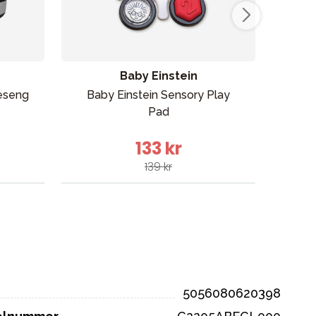
Baby Einstein
eseng
Baby Einstein Sensory Play
Erg
Pad
133 kr
139 kr
5056080620398