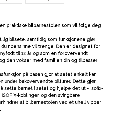
den praktiske bilbarnestolen som vil følge deg
stilig bilsete, samtidig som funksjonene gjør
t du noensinne vil trenge. Den er designet for
nyfødt til 12 år og som en forovervendt
 og den vokser med familien din og tilpasser
nsfunksjon på basen gjør at setet enkelt kan
n under bakovervendte bilturer. Dette gjør
 sette barnet i setet og hjelpe det ut - Isofix-
d ISOFIX-koblinger, og den svingbare
rhindrer at bilbarnestolen ved et uhell vipper
.