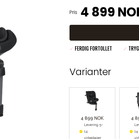
4 899 NO
Pris
✓
FERDIG FORTOLLET
✓
TRYG
Varianter
4 899 NOK
4 8
Levering 5–
Le
14
14
virkedager
vi