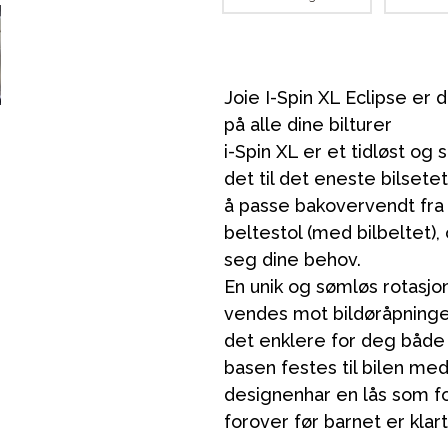
Joie I-Spin XL Eclipse er 
på alle dine bilturer
i-Spin XL er et tidløst og 
det til det eneste bilsete
å passe bakovervendt fra 
beltestol (med bilbeltet),
seg dine behov.
En unik og sømløs rotasjo
vendes mot bildøråpninge
det enklere for deg både å
basen festes til bilen me
designenhar en lås som fo
forover før barnet er klart