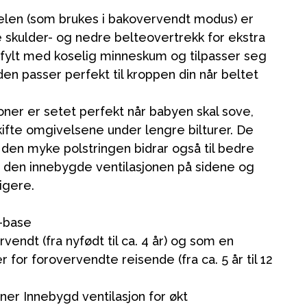
len (som brukes i bakovervendt modus) er
e skulder- og nedre belteovertrekk for ekstra
 fylt med koselig minneskum og tilpasser seg
den passer perfekt til kroppen din når beltet
oner er setet perfekt når babyen skal sove,
 skifte omgivelsene under lengre bilturer. De
 den myke polstringen bidrar også til bedre
 den innebygde ventilasjonen på sidene og
igere.
x-base
endt (fra nyfødt til ca. 4 år) og som en
for forovervendte reisende (fra ca. 5 år til 12
ner Innebygd ventilasjon for økt