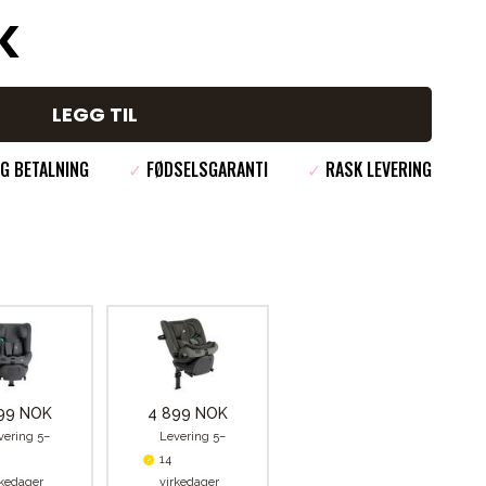
K
LEGG TIL
G BETALNING
✓
FØDSELSGARANTI
✓
RASK LEVERING
99 NOK
4 899 NOK
vering 5–
Levering 5–
14
rkedager
virkedager