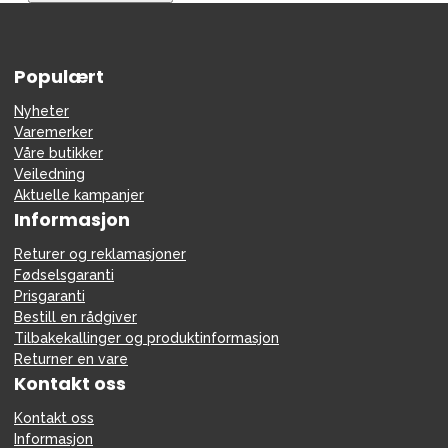
Tilbehør
Reservedeler
Populært
Kampanjer
Tips om gaver
Nyheter
Varemerker
Våre favoritter
Våre butikker
Veiledning
Varemerker
Aktuelle kampanjer
Informasjon
Returer og reklamasjoner
Fødselsgaranti
Sol og bading
Outlet
Veiledning
Prisgaranti
Bestill en rådgiver
Kontakt oss på
Butikken vår
Tilbakekallinger og produktinformasjon
Returner en vare
Kontakt oss
Kontakt oss
Informasjon