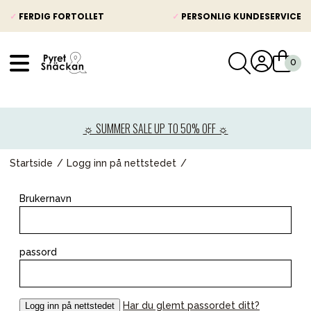
✓
FERDIG FORTOLLET
✓
PERSONLIG KUNDESERVICE
VÅRT SORTIMENT
Nyheter
☼ SUMMER SALE UP TO 50% OFF ☼
Barnevogner
Bilstol
Startside
Logg inn på nettstedet
Babypakke
Brukernavn
Barn og baby
Leker og spill
passord
Mamma & Pappa
Møbler & seng
Har du glemt passordet ditt?