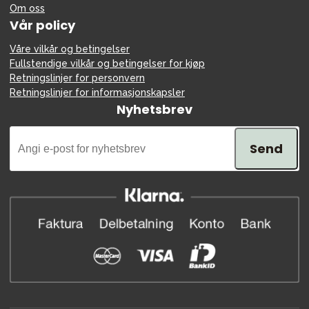
Om oss
Vår policy
Våre vilkår og betingelser
Fullstendige vilkår og betingelser for kjøp
Retningslinjer for personvern
Retningslinjer for informasjonskapsler
Nyhetsbrev
Send