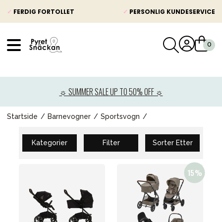
✓
FERDIG FORTOLLET
✓
PERSONLIG KUNDESERVICE
VÅRT SORTIMENT
Nyheter
☼ SUMMER SALE UP TO 50% OFF ☼
Barnevogner
Bilstol
Startside
Barnevogner
Sportsvogn
Babypakke
Kategorier
Filter
Sorter Etter
Barn og baby
Leker og spill
Mamma & Pappa
Møbler & seng