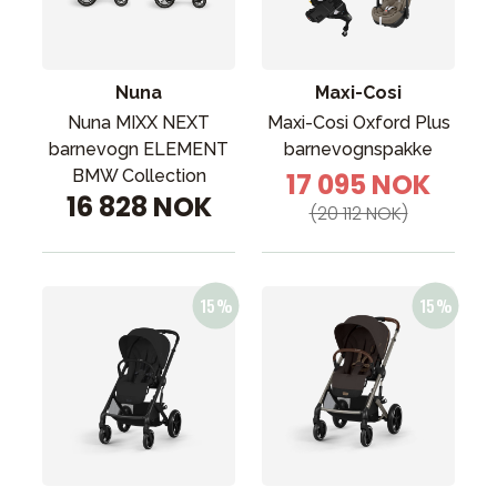
Tilbehør
Reservedeler
Kampanjer
Nuna
Maxi-Cosi
Tips om gaver
Nuna MIXX NEXT
Maxi-Cosi Oxford Plus
barnevogn ELEMENT
barnevognspakke
Våre favoritter
BMW Collection
17 095 NOK
16 828 NOK
Varemerker
(20 112 NOK)
Sol og bading
Outlet
Veiledning
Kontakt oss på
Butikken vår