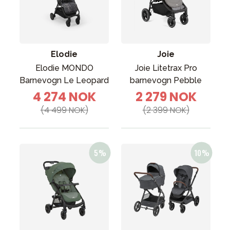
Elodie
Joie
Elodie MONDO
Joie Litetrax Pro
Barnevogn Le Leopard
barnevogn Pebble
4 274 NOK
2 279 NOK
(4 499 NOK)
(2 399 NOK)