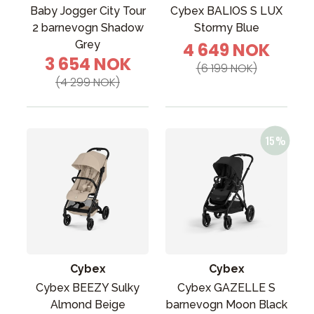
Baby Jogger City Tour
Cybex BALIOS S LUX
2 barnevogn Shadow
Stormy Blue
Grey
4 649 NOK
3 654 NOK
(6 199 NOK)
(4 299 NOK)
Cybex
Cybex
Cybex BEEZY Sulky
Cybex GAZELLE S
Almond Beige
barnevogn Moon Black