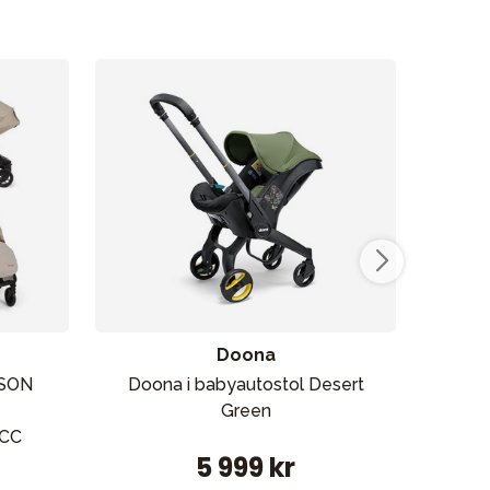
Doona
ASON
Doona i babyautostol Desert
Bab
Green
CC
5 999 kr