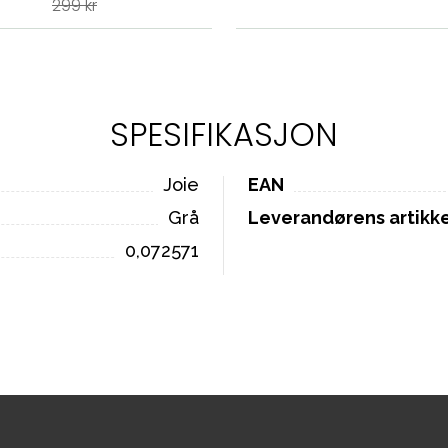
299 kr
SPESIFIKASJON
Joie
EAN
Grå
Leverandørens artik
0,072571