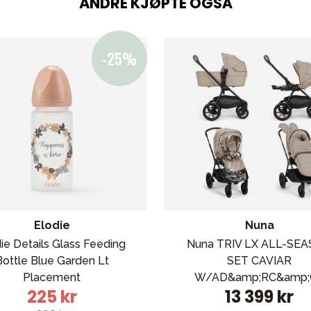
ANDRE KJØPTE OGSÅ
Elodie
Nuna
ie Details Glass Feeding
Nuna TRIV LX ALL-SE
Bottle Blue Garden Lt
SET CAVIAR
Placement
W/AD&amp;RC&amp;
225 kr
13 399 kr
COSMOPOLITAN