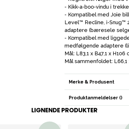
- Kikk-a-boo-vindu i trekk
VÅRT SORTIMENT
- Kompatibel med Joie bil
Level™ Recline, i-Snug™
adaptere (bæresele selge
Mamma & Pappa
- Kompatibel med liggede
Møbler & seng
medfølgende adaptere (li
Mål: L83,1 x B47,1 x H106
Tilbehør
Mål sammenfoldet: L66,1 
Reservedeler
Merke & Produsent
Produktanmeldelser (
)
LIGNENDE PRODUKTER