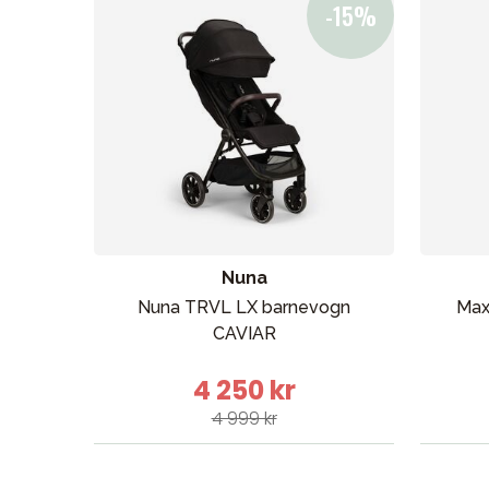
Sol og b
Nuna
Nuna TRVL LX barnevogn
Max
CAVIAR
4 250 kr
4 999 kr