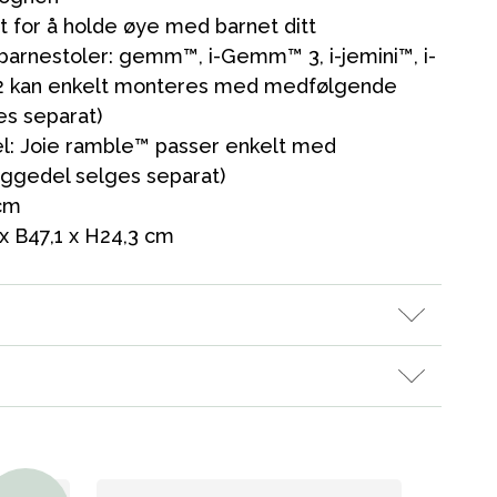
et for å holde øye med barnet ditt
barnestoler: gemm™, i-Gemm™ 3, i-jemini™, i-
 2 kan enkelt monteres med medfølgende
s separat)
Kampanjer
l: Joie ramble™ passer enkelt med
Tips om gaver
ggedel selges separat)
 cm
Våre favoritter
x B47,1 x H24,3 cm
Varemerker