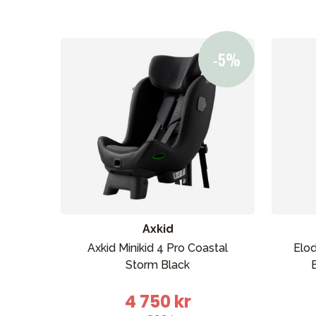
Axkid
Axkid Minikid 4 Pro Coastal
Elod
Storm Black
4 750 kr