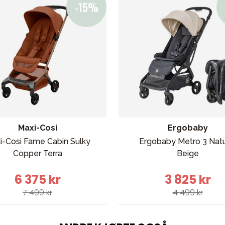
ading
Outlet
Veiledning
Kontakt oss på
But
Maxi-Cosi
Ergobaby
i-Cosi Fame Cabin Sulky
Ergobaby Metro 3 Natu
Copper Terra
Beige
6 375 kr
3 825 kr
7 499 kr
4 499 kr