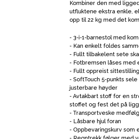
Kombiner den med liggedel
utfluktene ekstra enkle, 
opp til 22 kg med det ko
- 3-i-1-barnestol med kom
- Kan enkelt foldes sam
- Fullt tilbakelent sete s
- Fotbremsen låses med e
- Fullt oppreist sittestilli
- SoftTouch 5-punkts sel
justerbare høyder
- Avtakbart stoff for en s
stoffet og fest det på lig
- Transportveske medfølg
- Låsbare hjul foran
- Oppbevaringskurv som er
- Regntrekk følger med 