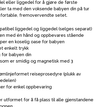
 eller liggedel for å gjøre de første
eller ta med den voksende babyen din på tur
mfortable, fremovervendte setet.
patibel liggedel og liggedel (selges separat)
men med én hånd og oppbevares stående
kaper en koselig oase for babyen
t enkelt trykk
ng for babyen din
e som er smidig og magnetisk med 3
trømlinjeformet reiseprosedyre (plukk av
gedelen)
er for enkel oppbevaring
 utformet for å få plass til alle gjenstandene
vognen