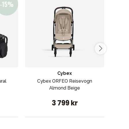
ikken vår
Cybex
ral
Cybex ORFEO Reisevogn
Joi
Almond Beige
3 799 kr