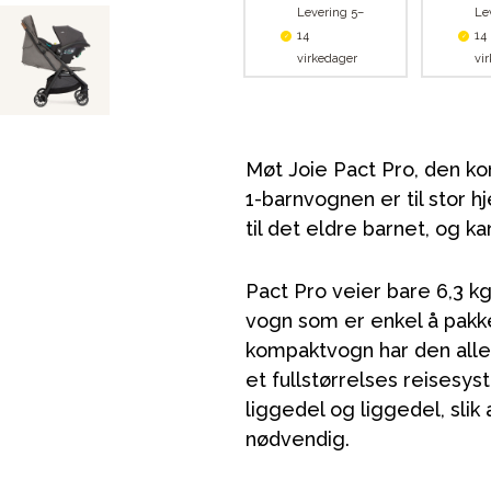
Levering 5–
Le
14
14
virkedager
vi
Møt Joie Pact Pro, den k
1-barnvognen er til stor h
til det eldre barnet, og 
Pact Pro veier bare 6,3 kg
vogn som er enkel å pakk
kompaktvogn har den alle
et fullstørrelses reisesy
liggedel og liggedel, slik
nødvendig.