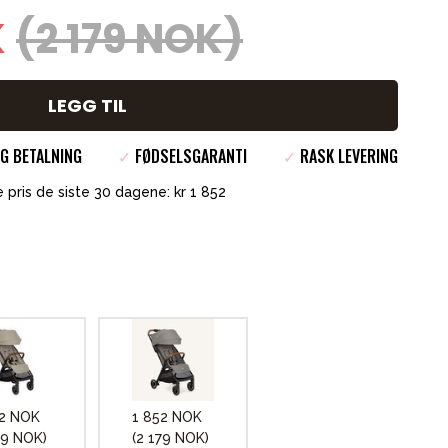
K
(2 179 NOK)
LEGG TIL
G BETALNING
✓
FØDSELSGARANTI
✓
RASK LEVERING
 pris de siste 30 dagene: kr 1 852
52 NOK
1 852 NOK
79 NOK)
(2 179 NOK)