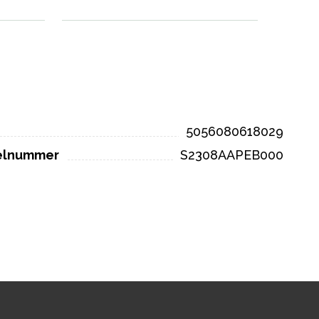
5056080618029
kelnummer
S2308AAPEB000