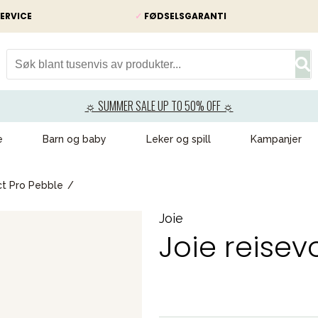
ERVICE
✓
FØDSELSGARANTI
☼ SUMMER SALE UP TO 50% OFF ☼
e
Barn og baby
Leker og spill
Kampanjer
ct Pro Pebble
Joie
Joie reisev