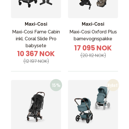
Tilbehør
Reservedeler
Kampanjer
Maxi-Cosi
Maxi-Cosi
Tips om gaver
Maxi-Cosi Fame Cabin
Maxi-Cosi Oxford Plus
inkl. Coral Slide Pro
barnevognspakke
Våre favoritter
babysete
17 095 NOK
10 367 NOK
Varemerker
(20 112 NOK)
(12 197 NOK)
Sol og bading
Outlet
Veiledning
Kontakt oss på
Butikken vår