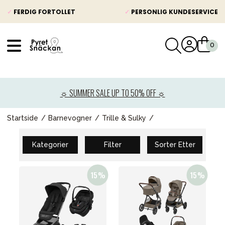
✓
FERDIG FORTOLLET
✓
PERSONLIG KUNDESERVICE
VÅRT SORTIMENT
Nyheter
☼ SUMMER SALE UP TO 50% OFF ☼
Barnevogner
Bilstol
Startside
Barnevogner
Trille & Sulky
Babypakke
Kategorier
Filter
Sorter Etter
Barn og baby
Leker og spill
Mamma & Pappa
Møbler & seng