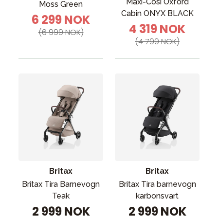
Maxi-Cosi Oxford
Moss Green
Cabin ONYX BLACK
6 299 NOK
4 319 NOK
(6 999 NOK)
(4 799 NOK)
Britax
Britax
Britax Tira Barnevogn
Britax Tira barnevogn
Teak
karbonsvart
2 999 NOK
2 999 NOK