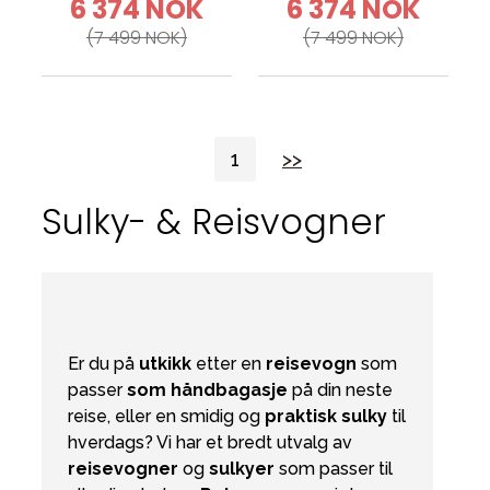
6 374 NOK
6 374 NOK
(7 499 NOK)
(7 499 NOK)
1
>>
Sulky- & Reisvogner
Er du på
utkikk
etter en
reisevogn
som
passer
som håndbagasje
på din neste
reise, eller en smidig og
praktisk sulky
til
hverdags? Vi har et bredt utvalg av
reisevogner
og
sulkyer
som passer til