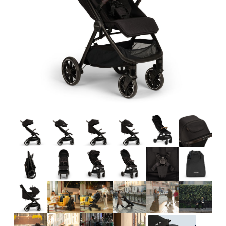
Tilbehør
Reservedeler
Kampanjer
Tips om gaver
Våre favoritter
Varemerker
Sol og bading
Outlet
Veiledning
Kontakt oss på
Butikken vår