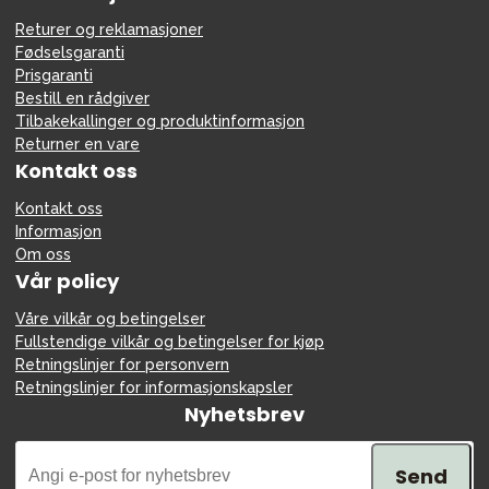
Returer og reklamasjoner
Fødselsgaranti
Prisgaranti
Bestill en rådgiver
Tilbakekallinger og produktinformasjon
Returner en vare
Kontakt oss
Kontakt oss
Informasjon
Om oss
Vår policy
Våre vilkår og betingelser
Fullstendige vilkår og betingelser for kjøp
Retningslinjer for personvern
Retningslinjer for informasjonskapsler
Nyhetsbrev
Send