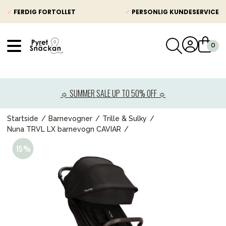
✓
FERDIG FORTOLLET
✓
PERSONLIG KUNDESERVICE
VÅRT SORTIMENT
Nyheter
☼ SUMMER SALE UP TO 50% OFF ☼
Barnevogner
Bilstol
Startside
Barnevogner
Trille & Sulky
Nuna TRVL LX barnevogn CAVIAR
Babypakke
Barn og baby
Leker og spill
Mamma & Pappa
Møbler & seng