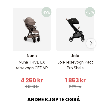
Nuna
Joie
Nuna TRVL LX
Joie reisevogn Pact
Er
reisevogn CEDAR
Pro Shale
4 250 kr
1 853 kr
4 999 kr
2 179 kr
ANDRE KJØPTE OGSÅ