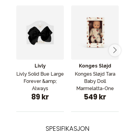
Livly
Konges Sløjd
Livly Solid Bue Large
Konges Sløjd Tara
M
Forever &amp;
Baby Doll
P
Always
Marmelatta-One
89 kr
549 kr
Size
SPESIFIKASJON