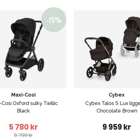
ading
Outlet
Veiledning
Kontakt oss på
But
Maxi-Cosi
Cybex
-Cosi Oxford sulky Twillic
Cybex Talos S Lux ligg
Black
Chocolate Brown
5 780 kr
9 959 kr
6 799 kr