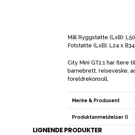
VÅRT SORTIMENT
Mål Ryggstøtte (LxB): L50
Mamma & Pappa
Fotstøtte (LxB): L24 x B3
Møbler & seng
City Mini GT2.1 har flere 
Tilbehør
barnebrett, reiseveske, a
Reservedeler
foreldrekonsoll.
Merke & Produsent
Produktanmeldelser (
)
LIGNENDE PRODUKTER