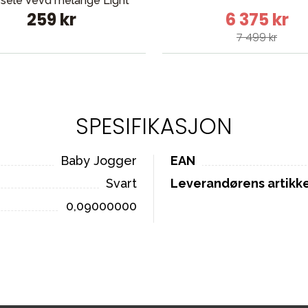
sele Vevd melange Light
259 kr
6 375 kr
Beige
7 499 kr
SPESIFIKASJON
Baby Jogger
EAN
Svart
Leverandørens artik
0,09000000