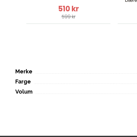
bære
510 kr
599 kr
Merke
Farge
Volum