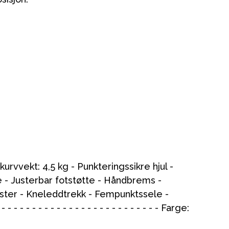
kurvvekt: 4,5 kg - Punkteringssikre hjul -
e - Justerbar fotstøtte - Håndbrems -
ter - Kneleddtrekk - Fempunktssele -
- - - - - - - - - - - - - - - - - - - - - - - - Farge: