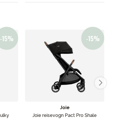
Joie
ulky
Joie reisevogn Pact Pro Shale
Axk