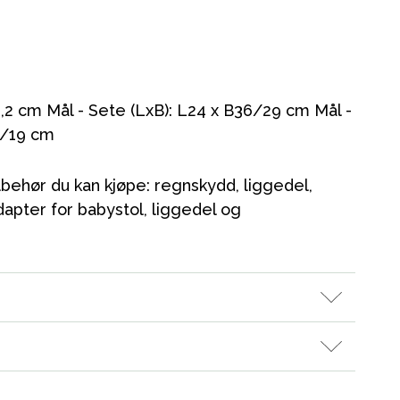
,2 cm Mål - Sete (LxB): L24 x B36/29 cm Mål -
Kampanjer
4/19 cm
Tips om gaver
tilbehør du kan kjøpe: regnskydd, liggedel,
Våre favoritter
dapter for babystol, liggedel og
Varemerker