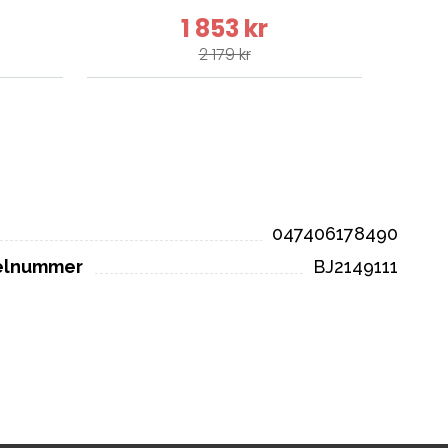
1 853 kr
2 179 kr
047406178490
kelnummer
BJ2149111