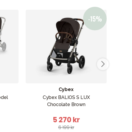
ikken vår
Cybex
edel
Cybex BALIOS S LUX
Cyb
Chocolate Brown
5 270 kr
6 199 kr