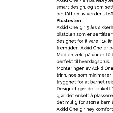
Axkid One - en banebryte
smart design, og som sett
bestått en av verdens tøff
Plustesten
.
Axkid One gir 5 års sikke
bilstolen som er sertifiser
designet for å vare i 15 år
fremtiden. Axkid One er b
Med en vekt på under 10 k
perfekt til hverdagsbruk.
Monteringen av Axkid One 
trinn, noe som minimerer 
trygghet for at barnet rei
Designet gjør det enkelt
gjør det enkelt å plasser
det mulig for større barn
Axkid One gir høy komfort