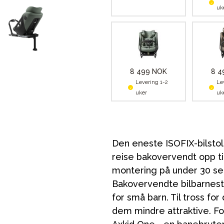
uk
8 499 NOK
8 4
Levering 1-2
Le
uker
uk
Den eneste ISOFIX-bilstol
reise bakovervendt opp til
montering på under 30 se
Bakovervendte bilbarnesto
for små barn. Til tross fo
dem mindre attraktive. Fo