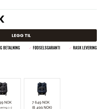
K
LEGG TIL
G BETALNING
✓
FØDSELSGARANTI
✓
RASK LEVERING
99 NOK
7 649 NOK
(8 499 NOK)
vering 1-2