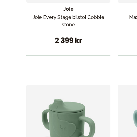
Joie
Joie Every Stage bilstol Cobble
Max
stone
2 399 kr