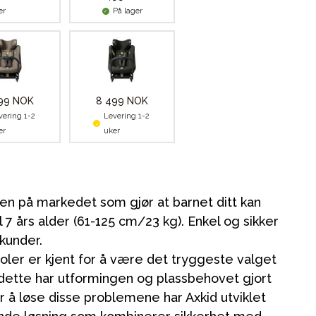
er
På lager
99 NOK
8 499 NOK
vering 1-2
Levering 1-2
er
uker
en på markedet som gjør at barnet ditt kan
 7 års alder (61-125 cm/23 kg). Enkel og sikker
kunder.
ler er kjent for å være det tryggeste valget
r dette har utformingen og plassbehovet gjort
r å løse disse problemene har Axkid utviklet