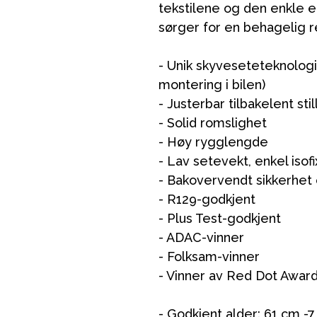
tekstilene og den enkle e
sørger for en behagelig r
- Unik skyveseteteknologi 
montering i bilen)
- Justerbar tilbakelent sti
- Solid romslighet
- Høy rygglengde
VÅRT SORTIMENT
- Lav setevekt, enkel isofi
- Bakovervendt sikkerhet op
- R129-godkjent
Mamma & Pappa
- Plus Test-godkjent
- ADAC-vinner
Møbler & seng
- Folksam-vinner
Tilbehør
- Vinner av Red Dot Awar
Reservedeler
- Godkjent alder: 61 cm -7