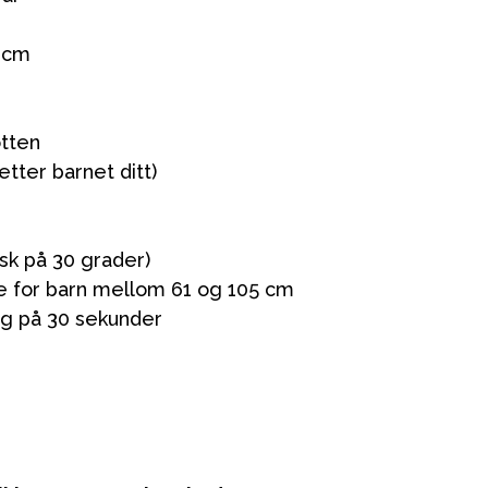
5 cm
øtten
etter barnet ditt)
ikken vår
ask på 30 grader)
te for barn mellom 61 og 105 cm
ng på 30 sekunder