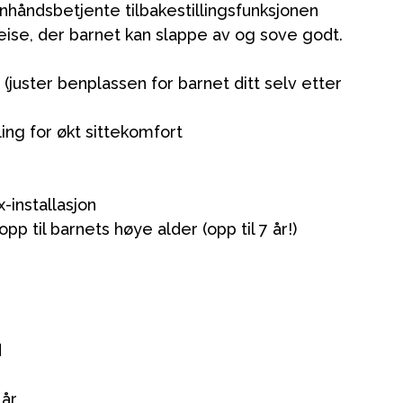
nhåndsbetjente tilbakestillingsfunksjonen
eise, der barnet kan slappe av og sove godt.
(juster benplassen for barnet ditt selv etter
lling for økt sittekomfort
x-installasjon
p til barnets høye alder (opp til 7 år!)
Kampanjer
Tips om gaver
Våre favoritter
d
Varemerker
 år