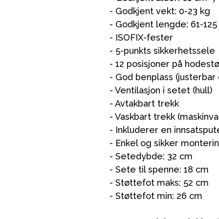
- Godkjent vekt: 0-23 kg
- Godkjent lengde: 61-12
- ISOFIX-fester
- 5-punkts sikkerhetssele
- 12 posisjoner på hodest
- God benplass (justerbar 
- Ventilasjon i setet (hull)
ading
Outlet
Veiledning
Kontakt oss på
But
- Avtakbart trekk
- Vaskbart trekk (maskinv
- Inkluderer en innsatspu
- Enkel og sikker monteri
- Setedybde: 32 cm
- Sete til spenne: 18 cm
- Støttefot maks: 52 cm
- Støttefot min: 26 cm