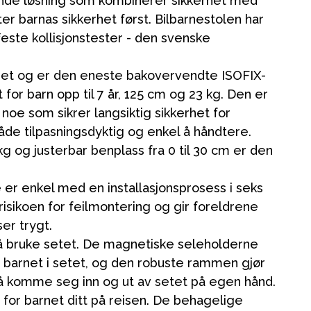
nde løsning som kombinerer sikkerhet med
er barnas sikkerhet først. Bilbarnestolen har
este kollisjonstester - den
svenske
rhet og er den eneste bakovervendte ISOFIX-
t for barn opp til 7 år, 125 cm og 23 kg. Den er
, noe som sikrer langsiktig sikkerhet for
åde tilpasningsdyktig og enkel å håndtere.
g og justerbar benplass fra 0 til 30 cm er den
er enkel med en installasjonsprosess i seks
risikoen for feilmontering og gir foreldrene
ser trygt.
 å bruke setet. De magnetiske seleholderne
e barnet i setet, og den robuste rammen gjør
 å komme seg inn og ut av setet på egen hånd.
 for barnet ditt på reisen. De behagelige