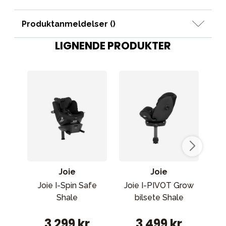
Produktanmeldelser (
)
LIGNENDE PRODUKTER
Joie
Joie
Joie I-Spin Safe
Joie I-PIVOT Grow
Max
Shale
bilsete Shale
Pro
3 299 kr
3 499 kr