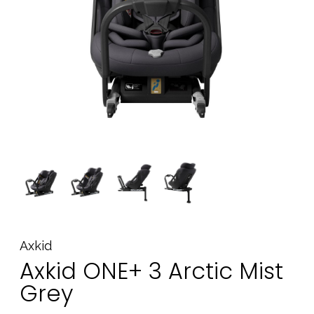
Tilbehør
Reservedeler
Kampanjer
Tips om gaver
Våre favoritter
Varemerker
Sol og bading
Outlet
Veiledning
Kontakt oss på
Butikken vår
Axkid
Axkid ONE+ 3 Arctic Mist
Grey