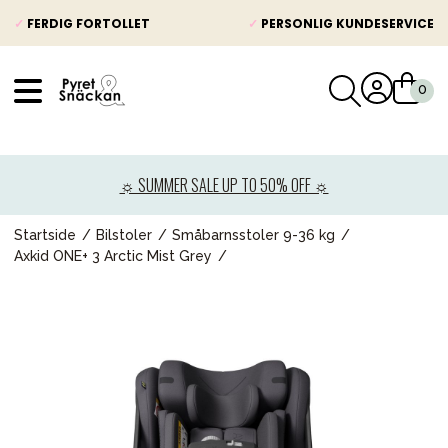
✓
FERDIG FORTOLLET
✓
PERSONLIG KUNDESERVICE
VÅRT SORTIMENT
Nyheter
☼ SUMMER SALE UP TO 50% OFF ☼
Barnevogner
Bilstol
Startside
Bilstoler
Småbarnsstoler 9-36 kg
Axkid ONE+ 3 Arctic Mist Grey
Babypakke
Barn og baby
Leker og spill
Mamma & Pappa
Møbler & seng