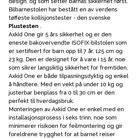
design, og som setter barnas sikkerhet først.
Bilbarnestolen har bestått en av verdens
tøffeste kollisjonstester - den
svenske
Plustesten
.
Axkid One gir 5 års sikkerhet og er den
eneste bakovervendte ISOFIX-bilstolen som
er sertifisert for barn opp til 7 år, 125 cm og
23 kg. Den er designet for å vare i 15 år, noe
som sikrer langsiktig sikkerhet for fremtiden.
Axkid One er både tilpasningsdyktig og enkel
å håndtere. Med en vekt på under 10 kg og
justerbar benplass fra 0 til 30 cm er den
perfekt til hverdagsbruk.
Monteringen av Axkid One er enkel med en
installasjonsprosess i seks trinn, noe som
minimerer risikoen for feilmontering og gir
foreldrene trygghet for at barnet reiser