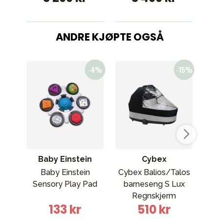
ANDRE KJØPTE OGSÅ
Baby Einstein
Cybex
Baby Einstein
Cybex Balios/Talos
Ma
Sensory Play Pad
barneseng S Lux
36
Regnskjerm
Tru
133 kr
510 kr