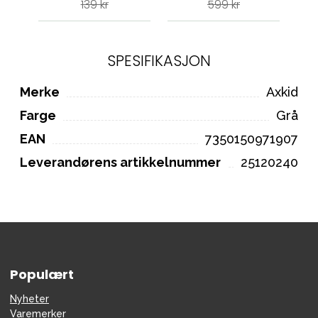
139 kr
599 kr
SPESIFIKASJON
Merke
Axkid
Farge
Grå
EAN
7350150971907
Leverandørens artikkelnummer
25120240
Populært
Nyheter
Varemerker