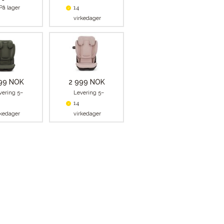
På lager
14
virkedager
99 NOK
2 999 NOK
vering 5–
Levering 5–
14
rkedager
virkedager