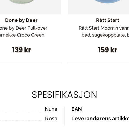
Done by Deer
Rätt Start
one by Deer Pull-over
Rätt Start Moomin van
smekke Croco Green
bad, sugekoppplate, b
139 kr
159 kr
SPESIFIKASJON
Nuna
EAN
Rosa
Leverandørens artik