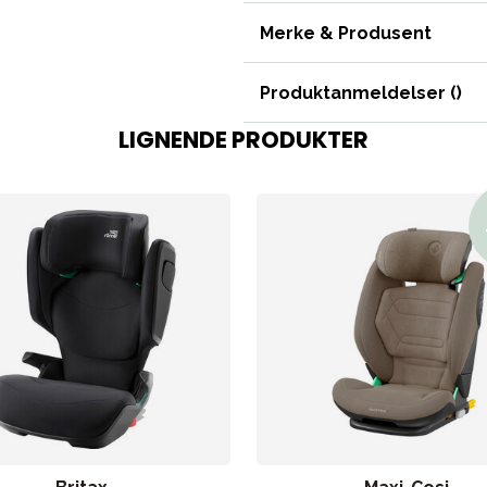
Merke & Produsent
Produktanmeldelser (
)
ading
Outlet
Veiledning
Kontakt oss på
But
LIGNENDE PRODUKTER