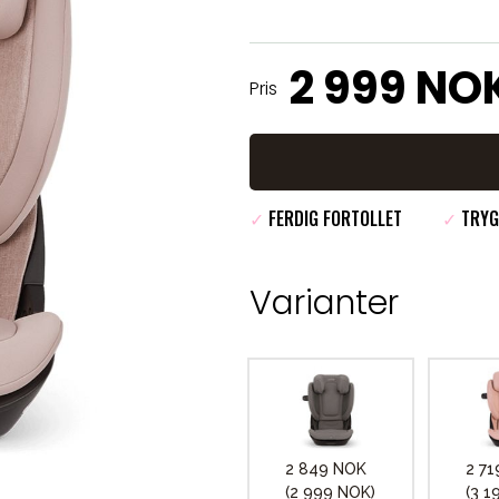
2 999 NO
Pris
✓
FERDIG FORTOLLET
✓
TRYG
Varianter
2 849 NOK
2 7
(2 999 NOK)
(3 1