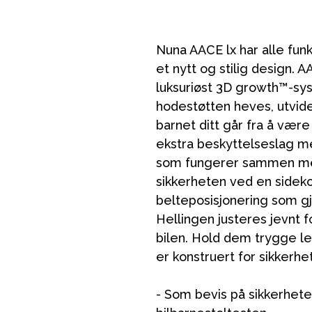
Nuna AACE lx har alle fun
et nytt og stilig design. 
luksuriøst 3D growth™-sy
hodestøtten heves, utvid
barnet ditt går fra å vær
ekstra beskyttelseslag me
som fungerer sammen med
sikkerheten ved en sideko
belteposisjonering som gj
Hellingen justeres jevnt 
bilen. Hold dem trygge le
er konstruert for sikkerh
- Som bevis på sikkerhete