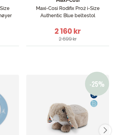
Maxi-Cosi
-Size
Maxi-Cosi Rodifix Pro2 i-Size
Ma
rhøyer
Authentic Blue beltestol
be
2 160 kr
2 699 kr