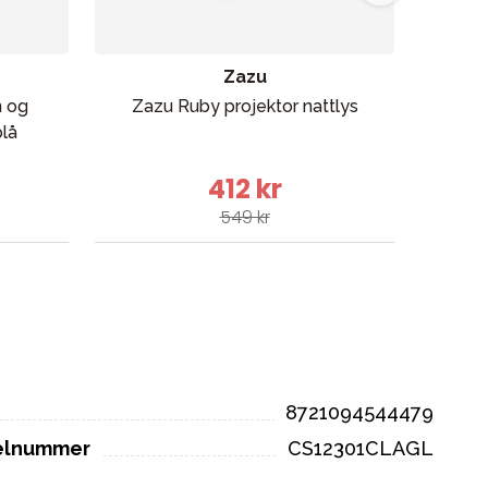
Zazu
n og
Zazu Ruby projektor nattlys
Rätt 
lå
rosa
412 kr
549 kr
8721094544479
kelnummer
CS12301CLAGL