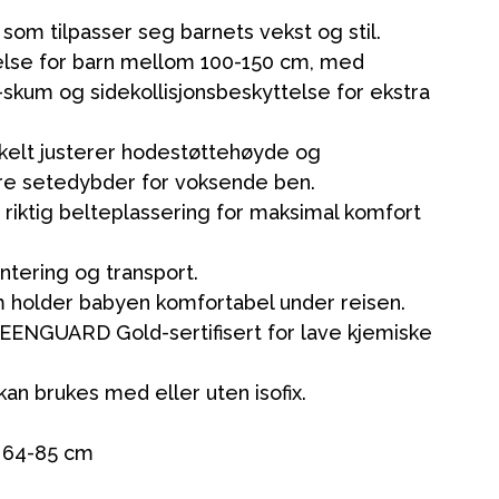
 som tilpasser seg barnets vekst og stil.
else for barn mellom 100-150 cm, med
kum og sidekollisjonsbeskyttelse for ekstra
elt justerer hodestøttehøyde og
tre setedybder for voksende ben.
g riktig belteplassering for maksimal komfort
Kampanjer
Tips om gaver
ontering og transport.
Våre favoritter
som holder babyen komfortabel under reisen.
REENGUARD Gold-sertifisert for lave kjemiske
Varemerker
an brukes med eller uten isofix.
H 64-85 cm