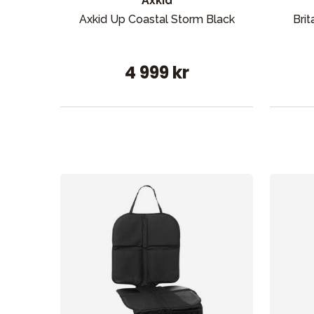
Axkid
Axkid Up Coastal Storm Black
Bri
4 999 kr