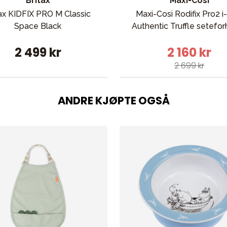
Britax
Maxi-Cosi
tax KIDFIX PRO M Classic
Maxi-Cosi Rodifix Pro2 i
Space Black
Authentic Truffle setefo
2 499 kr
2 160 kr
2 699 kr
ANDRE KJØPTE OGSÅ