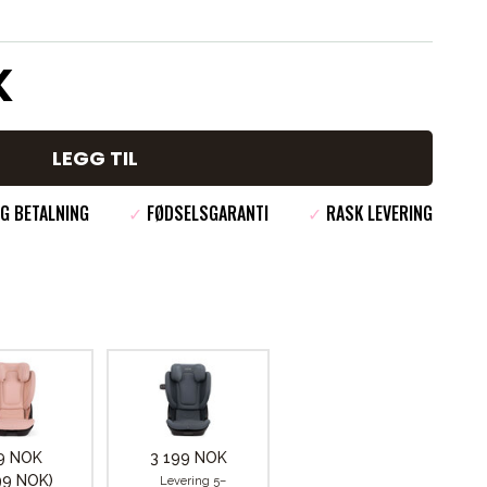
K
LEGG TIL
G BETALNING
✓
FØDSELSGARANTI
✓
RASK LEVERING
19 NOK
3 199 NOK
99 NOK)
Levering 5–