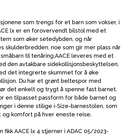
ksjonene som trengs for et barn som vokser, i
AACE lx er en forovervendt bilstol med et
stem som øker setedybden, og når
es skulderbredden, noe som gir mer plass når
e småbarn til tenåring.AACE leveres med et
d den avtakbare sidekollisjonsbeskyttelsen,
 det integrerte skummet for å øke
llisjon. Du har et grønt beltespor med
ør det enkelt og trygt å spenne fast barnet.
for en tilpasset passform for både barnet og
nger i denne stilige i-Size-barnestolen, som
et og komfort på hver eneste reise.
n fikk AACE lx 4 stjerner i ADAC 05/2023-