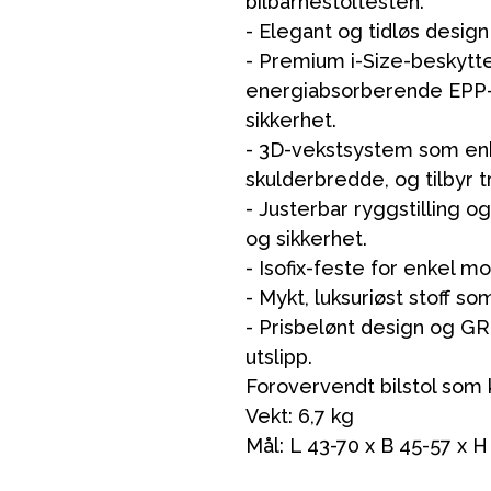
bilbarnestoltesten.
- Elegant og tidløs design
- Premium i-Size-beskytt
energiabsorberende EPP-s
sikkerhet.
VÅRT SORTIMENT
- 3D-vekstsystem som enk
skulderbredde, og tilbyr 
- Justerbar ryggstilling o
Mamma & Pappa
og sikkerhet.
Møbler & seng
- Isofix-feste for enkel m
Tilbehør
- Mykt, luksuriøst stoff 
- Prisbelønt design og G
Reservedeler
utslipp.
Forovervendt bilstol som k
Vekt: 6,7 kg
Mål: L 43-70 x B 45-57 x 