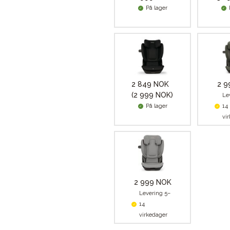
På lager
2 849 NOK
2 9
(2 999 NOK)
Le
På lager
14
vi
2 999 NOK
Levering 5–
14
virkedager