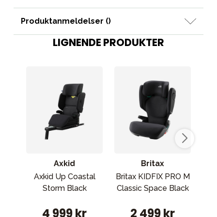
Produktanmeldelser (
)
LIGNENDE PRODUKTER
Axkid
Britax
Axkid Up Coastal
Britax KIDFIX PRO M
M
Storm Black
Classic Space Black
Pro
Tru
4 999 kr
2 499 kr