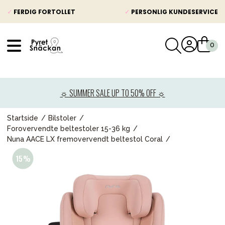
✓
FERDIG FORTOLLET
✓
PERSONLIG KUNDESERVICE
VÅRT SORTIMENT
Nyheter
☼ SUMMER SALE UP TO 50% OFF ☼
Barnevogner
Bilstol
Startside
Bilstoler
Forovervendte beltestoler 15-36 kg
Babypakke
Nuna AACE LX fremovervendt beltestol Coral
Barn og baby
Leker og spill
Mamma & Pappa
Møbler & seng