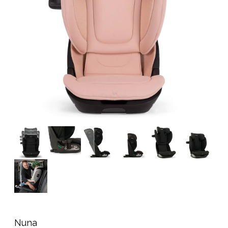
Tilbehør
Reservedeler
Kampanjer
Tips om gaver
Våre favoritter
Varemerker
Sol og bading
Outlet
Veiledning
Kontakt oss på
Butikken vår
Nuna