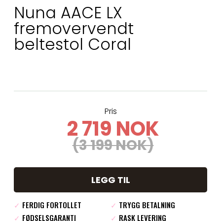
Nuna AACE LX
fremovervendt
beltestol Coral
Pris
2 719 NOK
(3 199 NOK)
LEGG TIL
✓
FERDIG FORTOLLET
✓
TRYGG BETALNING
✓
FØDSELSGARANTI
✓
RASK LEVERING