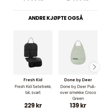
ANDRE KJØPTE OGSÅ
Fresh Kid
Done by Deer
Fresh Kid Setetrekk,
Done by Deer Pull-
Rä
bil, svart
over smekke Croco
Green
su
229 kr
139 kr