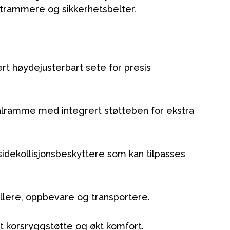
estrammere og sikkerhetsbelter.
rt høydejusterbart sete for presis
ålramme med integrert støtteben for ekstra
sidekollisjonsbeskyttere som kan tilpasses
tallere, oppbevare og transportere.
t korsryggstøtte og økt komfort.