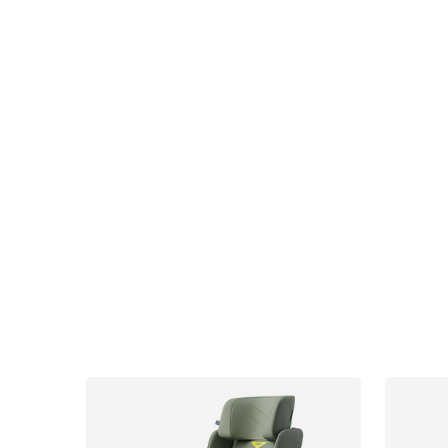
Nyheter
Barnevogner
Bilstol
Babypakke
Barn og baby
Leker og spill
Sol og b