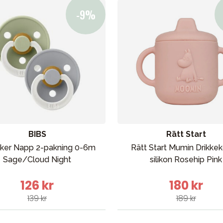
BIBS
Rätt Start
ker Napp 2-pakning 0-6m
Rätt Start Mumin Drikkek
Sage/Cloud Night
silikon Rosehip Pink
126 kr
180 kr
139 kr
189 kr