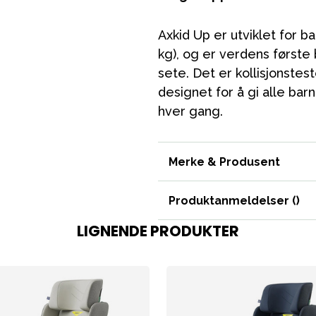
VÅRT SORTIMENT
Axkid Up er utviklet for b
kg), og er verdens første
Mamma & Pappa
sete. Det er kollisjonstes
Møbler & seng
designet for å gi alle ba
hver gang.
Tilbehør
Reservedeler
Merke & Produsent
Produktanmeldelser (
)
LIGNENDE PRODUKTER
ading
Outlet
Veiledning
Kontakt oss på
But