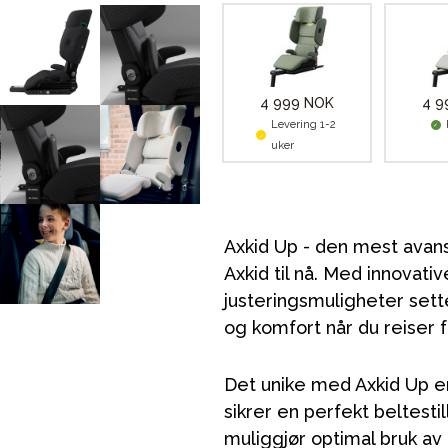
4 999 NOK
4 9
Levering 1-2
uker
Axkid Up - den mest avan
Axkid til nå. Med innovati
justeringsmuligheter sette
og komfort når du reiser 
Det unike med Axkid Up e
sikrer en perfekt beltest
muliggjør optimal bruk av