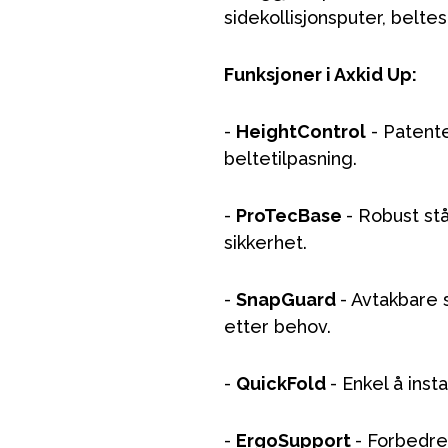
sidekollisjonsputer, belt
Funksjoner i Axkid Up:
-
HeightControl
- Patente
beltetilpasning.
-
ProTecBase
- Robust st
sikkerhet.
-
SnapGuard
- Avtakbare 
etter behov.
-
QuickFold
- Enkel å ins
-
ErgoSupport
- Forbedre