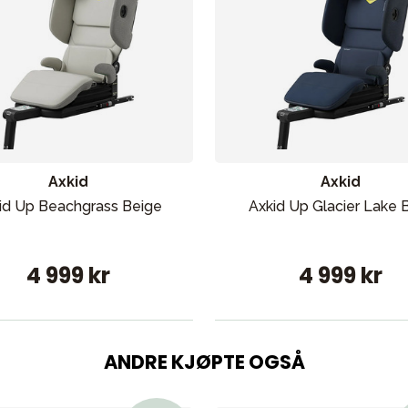
Axkid
Axkid
id Up Beachgrass Beige
Axkid Up Glacier Lake 
4 999 kr
4 999 kr
ANDRE KJØPTE OGSÅ