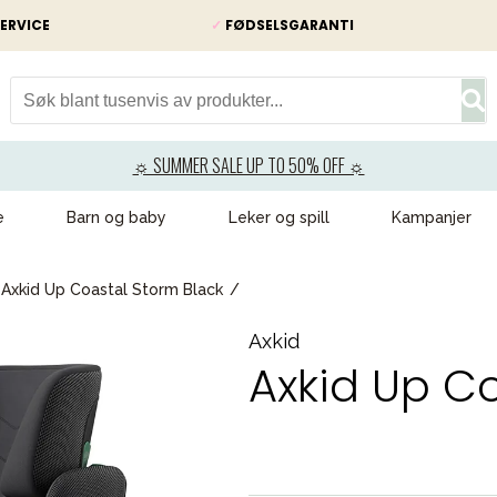
ERVICE
✓
FØDSELSGARANTI
☼ SUMMER SALE UP TO 50% OFF ☼
e
Barn og baby
Leker og spill
Kampanjer
Axkid Up Coastal Storm Black
Axkid
Axkid Up C