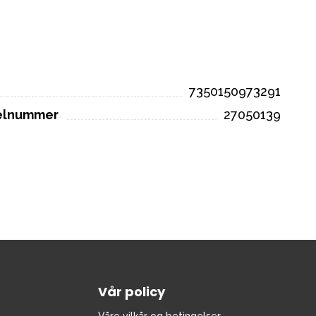
7350150973291
kelnummer
27050139
Vår policy