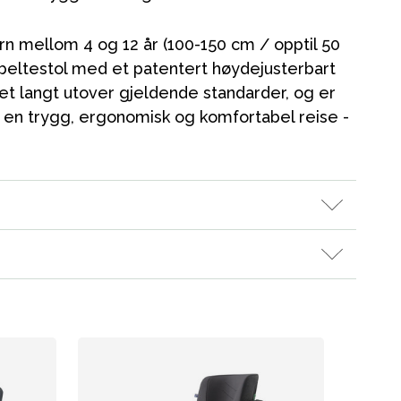
arn mellom 4 og 12 år (100-150 cm / opptil 50
 beltestol med et patentert høydejusterbart
Kampanjer
tet langt utover gjeldende standarder, og er
Tips om gaver
rn en trygg, ergonomisk og komfortabel reise -
Våre favoritter
Varemerker
ikken vår