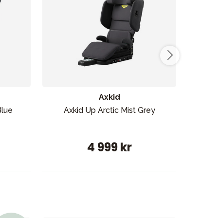
Axkid
Blue
Axkid Up Arctic Mist Grey
Nuna
4 999 kr