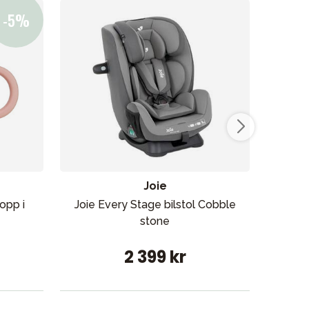
Joie
opp i
Joie Every Stage bilstol Cobble
Ma
stone
2 399 kr