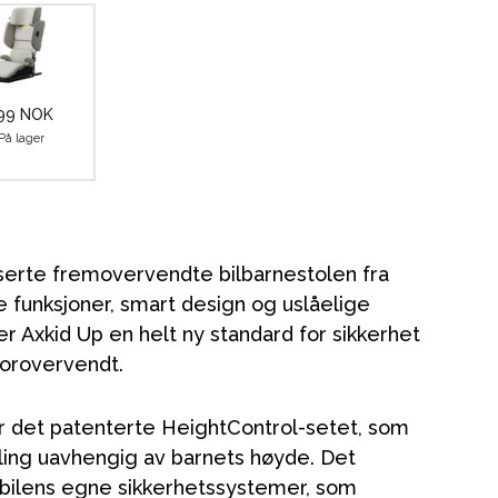
99 NOK
På lager
serte fremovervendte bilbarnestolen fra
ve funksjoner, smart design og uslåelige
r Axkid Up en helt ny standard for sikkerhet
forovervendt.
r det patenterte HeightControl-setet, som
illing uavhengig av barnets høyde. Det
 bilens egne sikkerhetssystemer, som