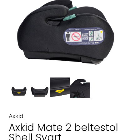
Tilbehør
Reservedeler
Kampanjer
Tips om gaver
Våre favoritter
Varemerker
Sol og bading
Outlet
Veiledning
Kontakt oss på
Butikken vår
Axkid
Axkid Mate 2 beltestol
Shell Svart