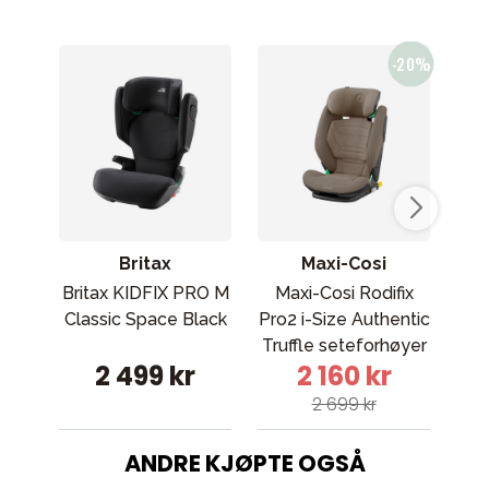
Britax
Maxi-Cosi
Britax KIDFIX PRO M
Maxi-Cosi Rodifix
M
Classic Space Black
Pro2 i-Size Authentic
Pro
Truffle seteforhøyer
2 499 kr
2 160 kr
2 699 kr
ANDRE KJØPTE OGSÅ