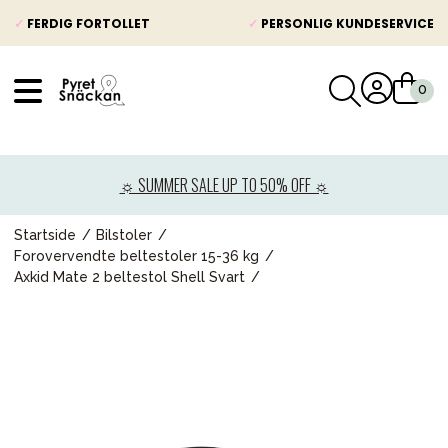
✓
FERDIG FORTOLLET
✓
PERSONLIG KUNDESERVICE
VÅRT SORTIMENT
Nyheter
☼ SUMMER SALE UP TO 50% OFF ☼
Barnevogner
Bilstol
Startside
Bilstoler
Forovervendte beltestoler 15-36 kg
Babypakke
Axkid Mate 2 beltestol Shell Svart
Barn og baby
Leker og spill
Mamma & Pappa
Møbler & seng