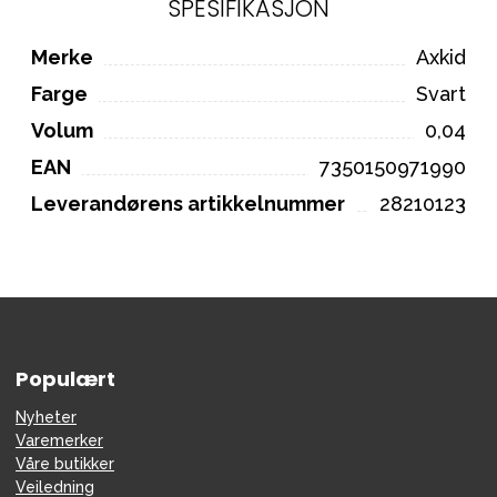
SPESIFIKASJON
Merke
Axkid
Farge
Svart
Volum
0,04
EAN
7350150971990
Leverandørens artikkelnummer
28210123
Populært
Nyheter
Varemerker
Våre butikker
Veiledning