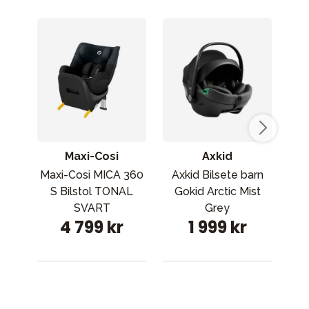
Maxi-Cosi
Axkid
Maxi-Cosi MICA 360
Axkid Bilsete barn
Se
S Bilstol TONAL
Gokid Arctic Mist
SVART
Grey
4 799 kr
1 999 kr