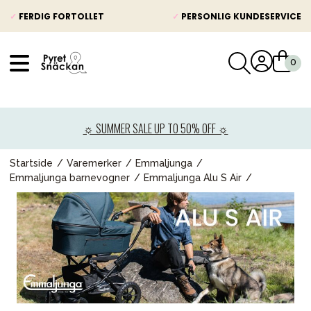
✓
FERDIG FORTOLLET
✓
PERSONLIG KUNDESERVICE
VÅRT SORTIMENT
Nyheter
☼ SUMMER SALE UP TO 50% OFF ☼
Barnevogner
Bilstol
Startside
Varemerker
Emmaljunga
Emmaljunga barnevogner
Emmaljunga Alu S Air
Babypakke
Barn og baby
Leker og spill
Mamma & Pappa
Møbler & seng