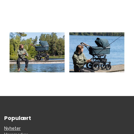
Tilbehør
Reservedeler
Kampanjer
Tips om gaver
Våre favoritter
Varemerker
Sol og bading
Outlet
Veiledning
Kontakt oss på
Butikken vår
Populært
Nyheter