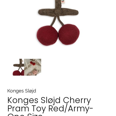
Tilbehør
Reservedeler
Kampanjer
Tips om gaver
Våre favoritter
Varemerker
Sol og bading
Outlet
Veiledning
Kontakt oss på
Butikken vår
Konges Sløjd
Konges Sløjd Cherry
Pram Toy Red/Army-