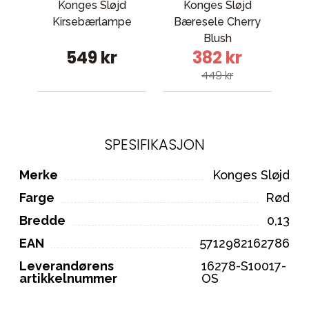
Konges Sløjd
Konges Sløjd
Ko
Kirsebærlampe
Bæresele Cherry
Blush
M
549 kr
382 kr
449 kr
SPESIFIKASJON
Merke
Konges Sløjd
Farge
Rød
Bredde
0,13
EAN
5712982162786
Leverandørens
16278-S10017-
artikkelnummer
OS