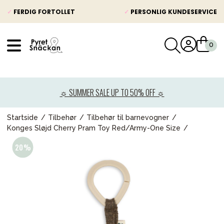
✓
FERDIG FORTOLLET
✓
PERSONLIG KUNDESERVICE
VÅRT SORTIMENT
Nyheter
☼ SUMMER SALE UP TO 50% OFF ☼
Barnevogner
Bilstol
Startside
Tilbehør
Tilbehør til barnevogner
Konges Sløjd Cherry Pram Toy Red/Army-One Size
Babypakke
Barn og baby
Leker og spill
Mamma & Pappa
Møbler & seng