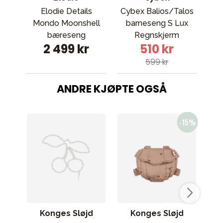
Elodie Details
Cybex Balios/Talos
Mondo Moonshell
barneseng S Lux
bæreseng
Regnskjerm
2 499 kr
510 kr
599 kr
ANDRE KJØPTE OGSÅ
Konges Sløjd
Konges Sløjd