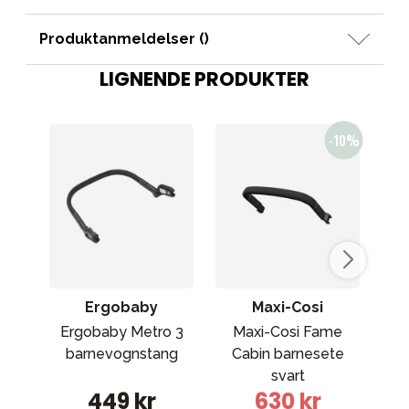
Produktanmeldelser (
)
LIGNENDE PRODUKTER
Ergobaby
Maxi-Cosi
Ergobaby Metro 3
Maxi-Cosi Fame
M
barnevognstang
Cabin barnesete
svart
Ba
449 kr
630 kr