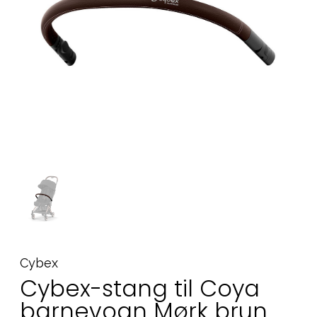
Tilbehør
Reservedeler
Kampanjer
Tips om gaver
Våre favoritter
Varemerker
Sol og bading
Outlet
Veiledning
Kontakt oss på
Butikken vår
Cybex
Cybex-stang til Coya
barnevogn Mørk brun