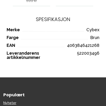
599 kr
SPESIFIKASJON
Merke
Cybex
Farge
Brun
EAN
4063846421268
Leverandørens
522003496
artikkelnummer
Populært
Nyheter