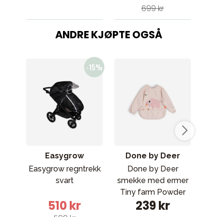
699 kr
ANDRE KJØPTE OGSÅ
Easygrow
Done by Deer
Easygrow regntrekk
Done by Deer
Cyb
svart
smekke med ermer
b
Tiny farm Powder
510 kr
239 kr