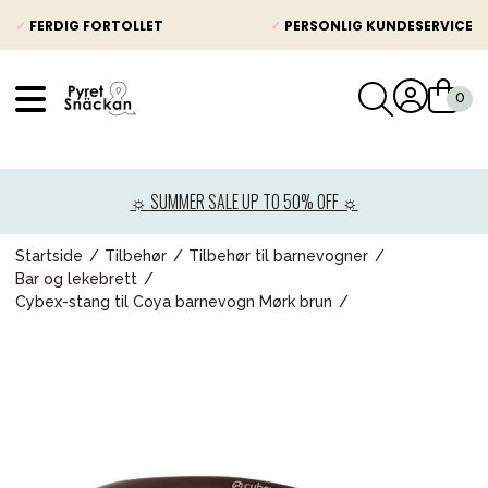
✓
FERDIG FORTOLLET
✓
PERSONLIG KUNDESERVICE
VÅRT SORTIMENT
Nyheter
☼ SUMMER SALE UP TO 50% OFF ☼
Barnevogner
Bilstol
Startside
Tilbehør
Tilbehør til barnevogner
Bar og lekebrett
Babypakke
Cybex-stang til Coya barnevogn Mørk brun
Barn og baby
Leker og spill
Mamma & Pappa
Møbler & seng