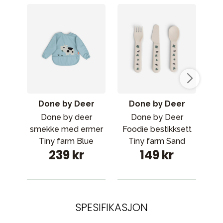
Done by Deer
Done by Deer
Done by deer
Done by Deer
Cyb
smekke med ermer
Foodie bestikksett
b
Tiny farm Blue
Tiny farm Sand
239 kr
149 kr
SPESIFIKASJON