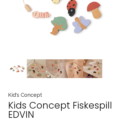
Tilbehør
Reservedeler
Kampanjer
Tips om gaver
Våre favoritter
Varemerker
Sol og bading
Outlet
Veiledning
Kid's Concept
Kontakt oss på
Butikken vår
Kids Concept Fiskespill
EDVIN