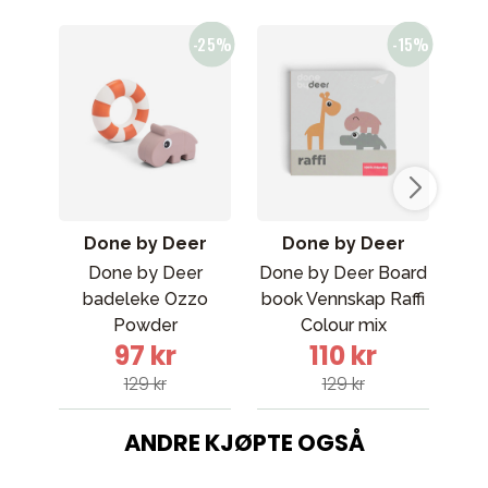
Done by Deer
Done by Deer
Done by Deer
Done by Deer Board
badeleke Ozzo
book Vennskap Raffi
bad
Powder
Colour mix
Se
97 kr
110 kr
129 kr
129 kr
ANDRE KJØPTE OGSÅ