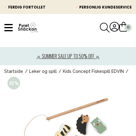
✓
FERDIG FORTOLLET
✓
PERSONLIG KUNDESERVICE
VÅRT SORTIMENT
Nyheter
☼ SUMMER SALE UP TO 50% OFF ☼
Barnevogner
Bilstol
Startside
Leker og spill
Kids Concept Fiskespill EDVIN
Babypakke
Barn og baby
Leker og spill
Mamma & Pappa
Møbler & seng