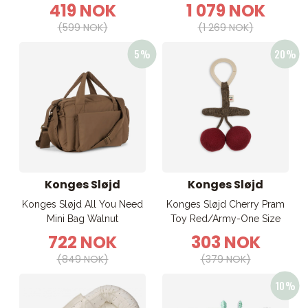
419 NOK
1 079 NOK
(599 NOK)
(1 269 NOK)
Konges Sløjd
Konges Sløjd
Konges Sløjd All You Need
Konges Sløjd Cherry Pram
Mini Bag Walnut
Toy Red/Army-One Size
722 NOK
303 NOK
(849 NOK)
(379 NOK)