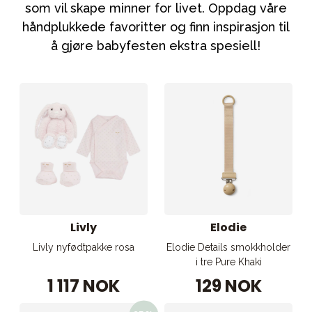
Tilbehør
som vil skape minner for livet. Oppdag våre
håndplukkede favoritter og finn inspirasjon til
Reservedeler
å gjøre babyfesten ekstra spesiell!
Kampanjer
Tips om gaver
Våre favoritter
Varemerker
Sol og bading
Outlet
Veiledning
Livly
Elodie
Kontakt oss på
Butikken vår
Livly nyfødtpakke rosa
Elodie Details smokkholder
i tre Pure Khaki
1 117 NOK
129 NOK