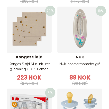
(899 NOK)
(1 179 NOK)
Konges Sløjd
NUK
Konges Sløjd Muslinkluter
NUK badetermometer grå
3-pakning GOTS Lemon
223 NOK
89 NOK
(279 NOK)
(99 NOK)