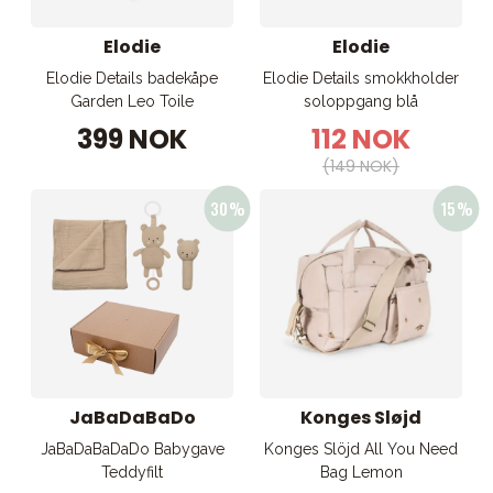
Elodie
Elodie
Elodie Details badekåpe
Elodie Details smokkholder
Garden Leo Toile
soloppgang blå
399 NOK
112 NOK
(149 NOK)
JaBaDaBaDo
Konges Sløjd
JaBaDaBaDaDo Babygave
Konges Slöjd All You Need
Teddyfilt
Bag Lemon