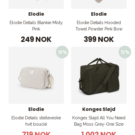
Elodie
Elodie
Elodie Details Blankie Misty
Elodie Details Hooded
Pink
Towel Powder Pink Bow
249 NOK
399 NOK
Elodie
Konges Sløjd
Elodie Details stelleveske
Konges Sløjd All You Need
hvit bouclé
Bag Moss Grey-One Size
719 NOK
1 002 NOK