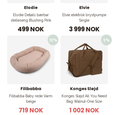
Elodie
Elvie
Elodie Details bærbar
Elvie elektrisk brystpumpe
stelleseng Blushing Pink
Single
499 NOK
3 999 NOK
Filibabba
Konges Sløjd
Filibabba Baby rede Varm
Konges Sløjd All You Need
beige
Bag Walnut-One Size
719 NOK
1 002 NOK