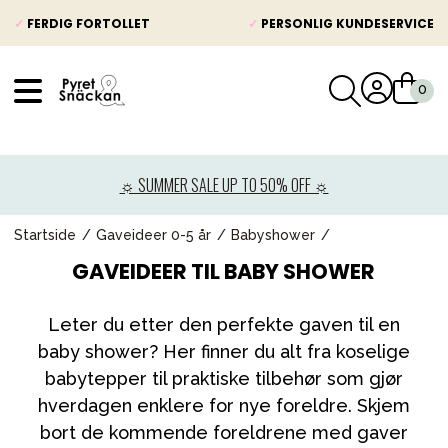
✓
FERDIG FORTOLLET
✓
PERSONLIG KUNDESERVICE
VÅRT SORTIMENT
Nyheter
☼ SUMMER SALE UP TO 50% OFF ☼
Barnevogner
Bilstol
Startside
Gaveideer 0-5 år
Babyshower
GAVEIDEER TIL BABY SHOWER
Babypakke
Barn og baby
Leter du etter den perfekte gaven til en
Leker og spill
baby shower? Her finner du alt fra koselige
babytepper til praktiske tilbehør som gjør
Mamma & Pappa
hverdagen enklere for nye foreldre. Skjem
Møbler & seng
bort de kommende foreldrene med gaver