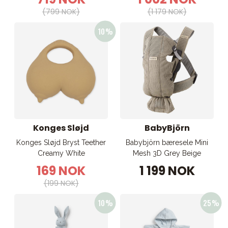
(799 NOK)
(1 179 NOK)
Konges Sløjd
BabyBjörn
Konges Sløjd Bryst Teether
Babybjörn bæresele Mini
Creamy White
Mesh 3D Grey Beige
169 NOK
1 199 NOK
(199 NOK)