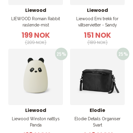
Liewood
Liewood
LIEWOOD Romain Rabbit
Liewood Emi trekk for
raslende-mist
våtservietter - Sandy
199 NOK
151 NOK
(209 NOK)
(189 NOK)
Liewood
Elodie
Liewood Winston nattlys
Elodie Details Organiser
Panda
Svart