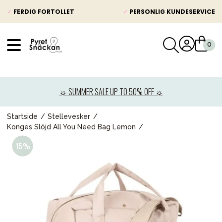
✓
FERDIG FORTOLLET
✓
PERSONLIG KUNDESERVICE
VÅRT SORTIMENT
Nyheter
☼ SUMMER SALE UP TO 50% OFF ☼
Barnevogner
Bilstol
Startside
Stellevesker
Konges Slöjd All You Need Bag Lemon
Babypakke
Barn og baby
Leker og spill
Mamma & Pappa
Møbler & seng