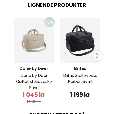
LIGNENDE PRODUKTER
Done by Deer
Britax
Done by Deer
Britax Stelleveske
Kon
Quiltet stelleveske
Karbon Svart
Sand
1 045 kr
1 199 kr
1 099 kr