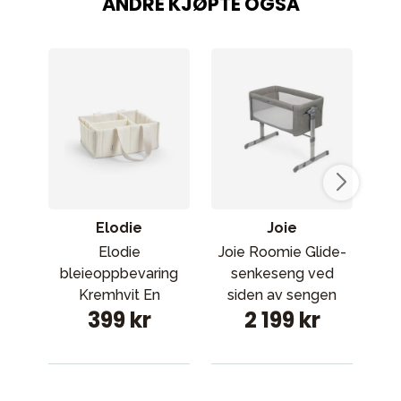
ANDRE KJØPTE OGSÅ
Elodie
Joie
Elodie
Joie Roomie Glide-
bleieoppbevaring
senkeseng ved
D
Kremhvit En
siden av sengen
399 kr
2 199 kr
størrelse
Foggy Grey