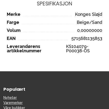
SPESIFIKASJON
Merke
Konges Sløjd
Farge
Beige/Sand
Volum
0,00000000
EAN
5715681135853
Leverandørens
KS104079-
artikkelnummer
P00038-OS
Populært
Nyheter
Varemerker
Våre butikker