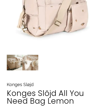
Tilbehør
Reservedeler
Kampanjer
Tips om gaver
Våre favoritter
Varemerker
Sol og bading
Outlet
Veiledning
Kontakt oss på
Butikken vår
Konges Sløjd
Konges Slöjd All You
Need Bag Lemon