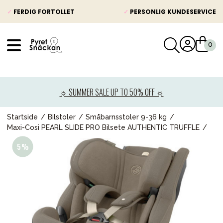
✓
FERDIG FORTOLLET
✓
PERSONLIG KUNDESERVICE
VÅRT SORTIMENT
Nyheter
☼ SUMMER SALE UP TO 50% OFF ☼
Barnevogner
Bilstol
Startside
Bilstoler
Småbarnsstoler 9-36 kg
Maxi-Cosi PEARL SLIDE PRO Bilsete AUTHENTIC TRUFFLE
Babypakke
Barn og baby
Leker og spill
Mamma & Pappa
Møbler & seng