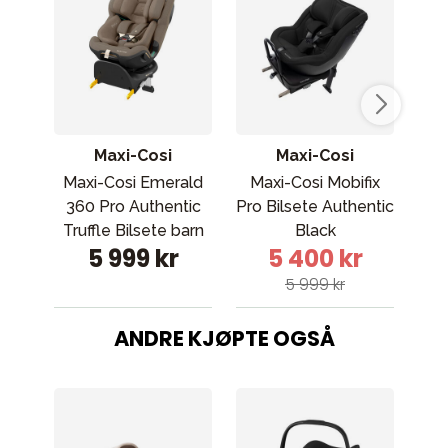
Maxi-Cosi
Maxi-Cosi
Maxi-Cosi Emerald
Maxi-Cosi Mobifix
Max
360 Pro Authentic
Pro Bilsete Authentic
Pro
Truffle Bilsete barn
Black
5 999 kr
5 400 kr
5 999 kr
ANDRE KJØPTE OGSÅ