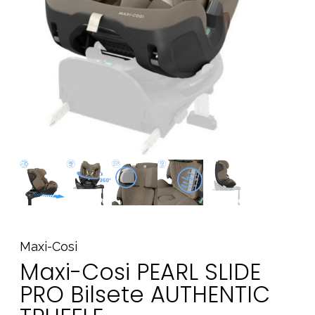
Tilbehør
Reservedeler
Kampanjer
Tips om gaver
Våre favoritter
Varemerker
Sol og bading
Outlet
Veiledning
Kontakt oss på
Butikken vår
Maxi-Cosi
Maxi-Cosi PEARL SLIDE
PRO Bilsete AUTHENTIC