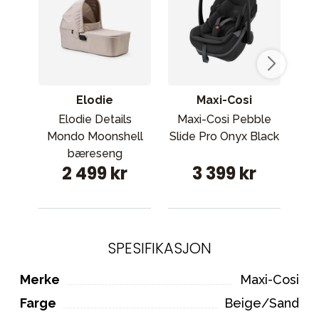
Elodie
Maxi-Cosi
Elodie Details
Maxi-Cosi Pebble
Max
Mondo Moonshell
Slide Pro Onyx Black
S
bæreseng
2 499 kr
3 399 kr
SPESIFIKASJON
Merke
Maxi-Cosi
Farge
Beige/Sand