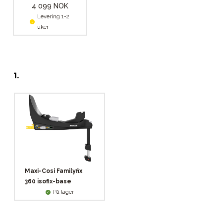
4 099 NOK
Levering 1-2
uker
1
.
Maxi-Cosi Familyfix
360 isofix-base
På lager