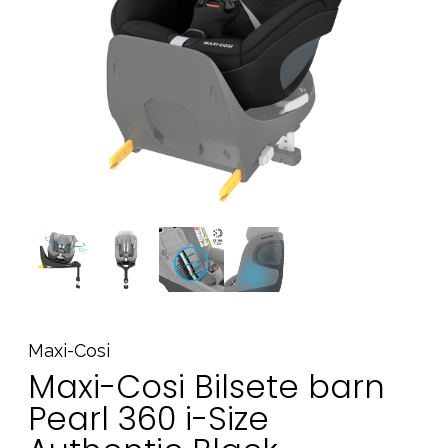
Tilbehør
Reservedeler
Kampanjer
Tips om gaver
Våre favoritter
Varemerker
Sol og bading
Outlet
Veiledning
Kontakt oss på
Butikken vår
Maxi-Cosi
Maxi-Cosi Bilsete barn
Pearl 360 i-Size