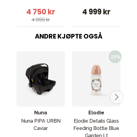
4 750 kr
4 999 kr
4 999 kr
ANDRE KJØPTE OGSÅ
Nuna
Elodie
Nuna PIPA URBN
Elodie Details Glass
Ma
Caviar
Feeding Bottle Blue
P
Garden Lt
Au