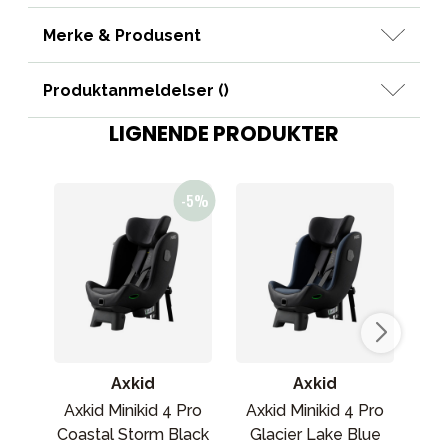
Merke & Produsent
Produktanmeldelser (
)
LIGNENDE PRODUKTER
Axkid
Axkid
Axkid Minikid 4 Pro
Axkid Minikid 4 Pro
Ax
Coastal Storm Black
Glacier Lake Blue
A