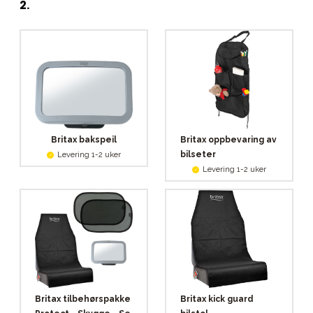
2
.
Britax bakspeil
Britax oppbevaring av
bilseter
Levering 1-2 uker
Levering 1-2 uker
Britax tilbehørspakke
Britax kick guard