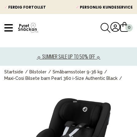
✓
FERDIG FORTOLLET
✓
PERSONLIG KUNDESERVICE
VÅRT SORTIMENT
Nyheter
☼ SUMMER SALE UP TO 50% OFF ☼
Barnevogner
Bilstol
Startside
Bilstoler
Småbarnsstoler 9-36 kg
Maxi-Cosi Bilsete barn Pearl 360 i-Size Authentic Black
Babypakke
Barn og baby
Leker og spill
Mamma & Pappa
Møbler & seng