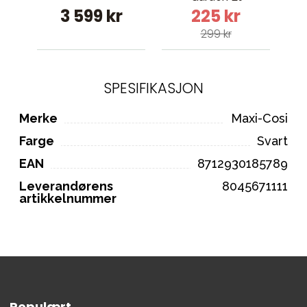
3 599 kr
225 kr
Placement
299 kr
SPESIFIKASJON
Merke
Maxi-Cosi
Farge
Svart
EAN
8712930185789
Leverandørens
8045671111
artikkelnummer
Populært