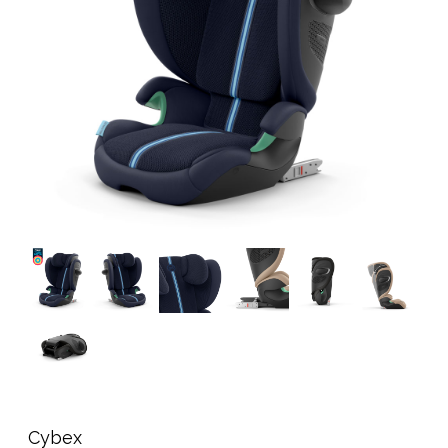
Tilbehør
Reservedeler
Kampanjer
Tips om gaver
Våre favoritter
Varemerker
Sol og bading
Outlet
Veiledning
Kontakt oss på
Butikken vår
Cybex