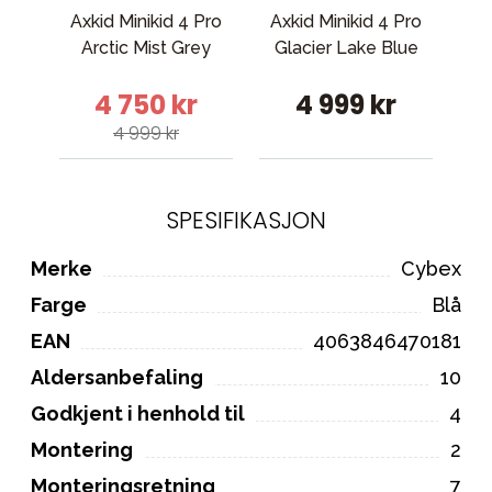
Axkid Minikid 4 Pro
Axkid Minikid 4 Pro
Arctic Mist Grey
Glacier Lake Blue
Rei
4 750 kr
4 999 kr
4 999 kr
SPESIFIKASJON
Merke
Cybex
Farge
Blå
EAN
4063846470181
Aldersanbefaling
10
Godkjent i henhold til
4
Montering
2
Monteringsretning
7