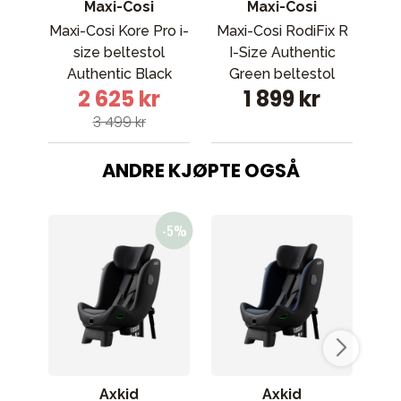
Maxi-Cosi
Maxi-Cosi
Maxi-Cosi Kore Pro i-
Maxi-Cosi RodiFix R
Bri
size beltestol
I-Size Authentic
Cla
Authentic Black
Green beltestol
2 625 kr
1 899 kr
3 499 kr
ANDRE KJØPTE OGSÅ
Axkid
Axkid