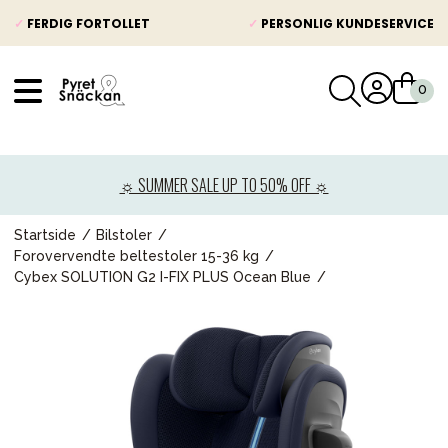
✓
FERDIG FORTOLLET
✓
PERSONLIG KUNDESERVICE
VÅRT SORTIMENT
Nyheter
☼ SUMMER SALE UP TO 50% OFF ☼
Barnevogner
Bilstol
Startside
Bilstoler
Forovervendte beltestoler 15-36 kg
Babypakke
Cybex SOLUTION G2 I-FIX PLUS Ocean Blue
Barn og baby
Leker og spill
Mamma & Pappa
Møbler & seng