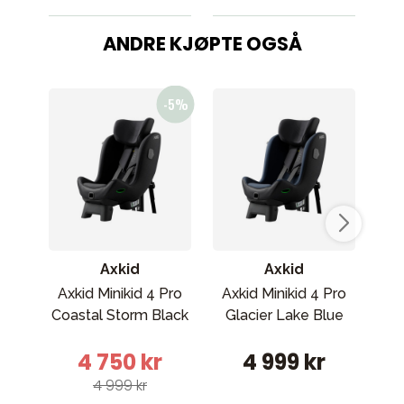
ANDRE KJØPTE OGSÅ
Axkid
Axkid
Axkid Minikid 4 Pro
Axkid Minikid 4 Pro
Cy
Coastal Storm Black
Glacier Lake Blue
bar
4 750 kr
4 999 kr
4 999 kr