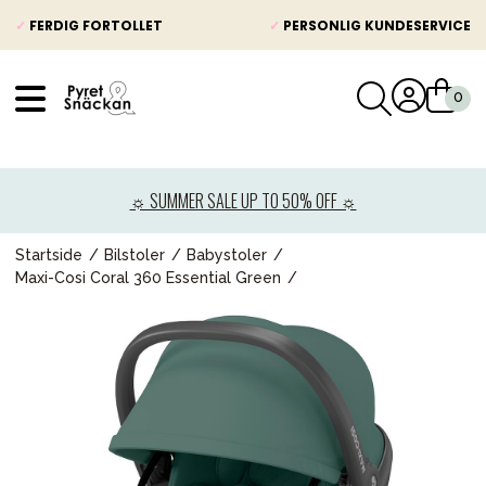
✓
FERDIG FORTOLLET
✓
PERSONLIG KUNDESERVICE
VÅRT SORTIMENT
Nyheter
☼ SUMMER SALE UP TO 50% OFF ☼
Barnevogner
Bilstol
Startside
Bilstoler
Babystoler
Maxi-Cosi Coral 360 Essential Green
Babypakke
Barn og baby
Leker og spill
Mamma & Pappa
Møbler & seng