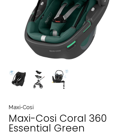
Tilbehør
Reservedeler
Kampanjer
Tips om gaver
Våre favoritter
Varemerker
Sol og bading
Outlet
Veiledning
Kontakt oss på
Butikken vår
Maxi-Cosi
Maxi-Cosi Coral 360
Essential Green