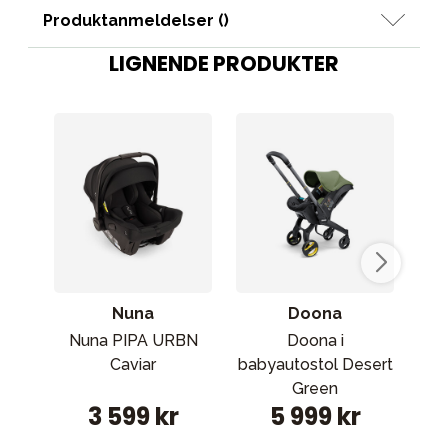
Produktanmeldelser (
)
LIGNENDE PRODUKTER
Nuna
Doona
Nuna PIPA URBN
Doona i
Jo
Caviar
babyautostol Desert
Green
3 599 kr
5 999 kr