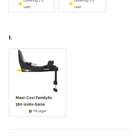
Levering 1-2
Levering 1-2
uker
uker
1
.
Maxi-Cosi Familyfix
360 isofix-base
På lager