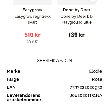
Easygrow
Done by Deer
Easygrow regntrekk
Done by Deer bib
svart
Playground Blue
Mo
510 kr
139 kr
599 kr
SPESIFIKASJON
Merke
Elodie
Farge
Rosa
EAN
7333222020932
Leverandørens
80820201151NA
artikkelnummer