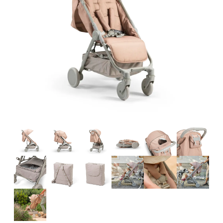
Tilbehør
Reservedeler
Kampanjer
Tips om gaver
Våre favoritter
Varemerker
Sol og bading
Outlet
Veiledning
Kontakt oss på
Butikken vår