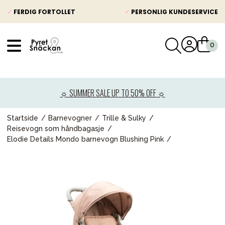
✓
FERDIG FORTOLLET
✓
PERSONLIG KUNDESERVICE
VÅRT SORTIMENT
Nyheter
☼ SUMMER SALE UP TO 50% OFF ☼
Barnevogner
Bilstol
Startside
Barnevogner
Trille & Sulky
Reisevogn som håndbagasje
Babypakke
Elodie Details Mondo barnevogn Blushing Pink
Barn og baby
Leker og spill
Mamma & Pappa
Møbler & seng