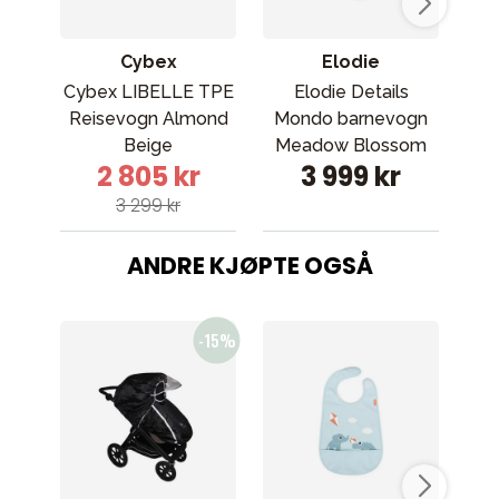
Cybex
Elodie
Cybex LIBELLE TPE
Elodie Details
Reisevogn Almond
Mondo barnevogn
MO
Beige
Meadow Blossom
2 805 kr
3 999 kr
3 299 kr
ANDRE KJØPTE OGSÅ