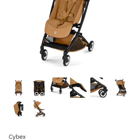
Tilbehør
Reservedeler
Kampanjer
Tips om gaver
Våre favoritter
Varemerker
Sol og bading
Outlet
Veiledning
Kontakt oss på
Butikken vår
Cybex