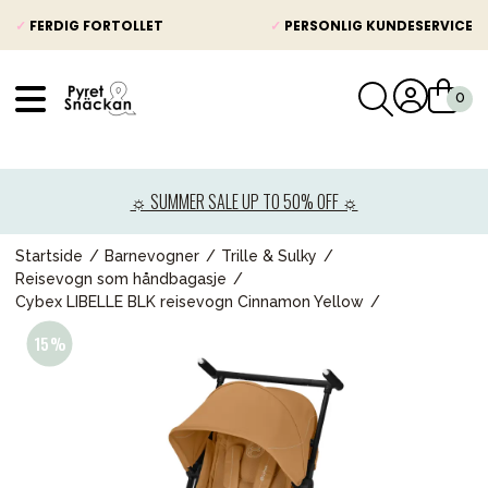
✓
FERDIG FORTOLLET
✓
PERSONLIG KUNDESERVICE
VÅRT SORTIMENT
Nyheter
☼ SUMMER SALE UP TO 50% OFF ☼
Barnevogner
Bilstol
Startside
Barnevogner
Trille & Sulky
Reisevogn som håndbagasje
Babypakke
Cybex LIBELLE BLK reisevogn Cinnamon Yellow
Barn og baby
Leker og spill
Mamma & Pappa
Møbler & seng