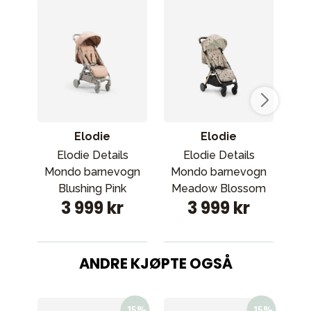
Elodie
Elodie
Elodie Details
Elodie Details
Mondo barnevogn
Mondo barnevogn
MO
Blushing Pink
Meadow Blossom
3 999 kr
3 999 kr
ANDRE KJØPTE OGSÅ