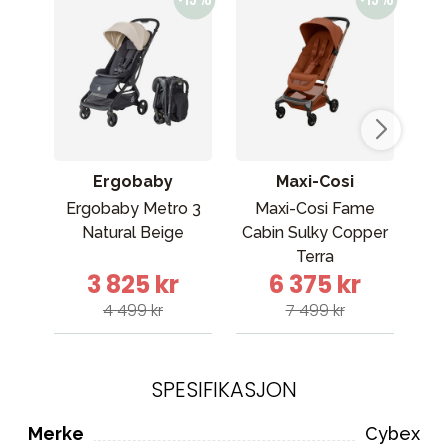
Ergobaby
Maxi-Cosi
Ergobaby Metro 3
Maxi-Cosi Fame
Cy
Natural Beige
Cabin Sulky Copper
Terra
3 825 kr
6 375 kr
4 499 kr
7 499 kr
SPESIFIKASJON
Merke
Cybex