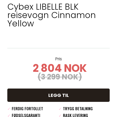
Cybex LIBELLE BLK
reisevogn Cinnamon
Yellow
Pris
2 804 NOK
(3 299 NOK)
LEGG TIL
✓
FERDIG FORTOLLET
✓
TRYGG BETALNING
✓
FØDSELSGARANTI
✓
RASK LEVERING