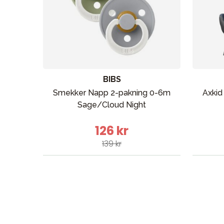
BIBS
Smekker Napp 2-pakning 0-6m
Axkid
Sage/Cloud Night
126 kr
139 kr