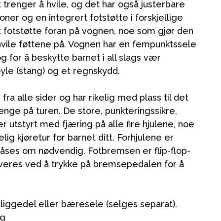
et trenger å hvile, og det har også justerbare
joner og en integrert fotstøtte i forskjellige
t fotstøtte foran på vognen, noe som gjør den
 hvile føttene på. Vognen har en fempunktssele
 for å beskytte barnet i all slags vær
yle (stang) og et regnskydd.
 fra alle sider og har rikelig med plass til det
nge på turen. De store, punkteringssikre,
 utstyrt med fjæring på alle fire hjulene, noe
Kampanjer
ig kjøretur for barnet ditt. Forhjulene er
Tips om gaver
låses om nødvendig. Fotbremsen er flip-flop-
Våre favoritter
iveres ved å trykke på bremsepedalen for å
Varemerker
ggedel eller bæresele (selges separat).
kg