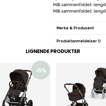
Mål sammenfoldet: lengd
Mål sammenfoldet: lengd
Merke & Produsent
ading
Outlet
Veiledning
Kontakt oss på
But
Produktanmeldelser (
)
LIGNENDE PRODUKTER