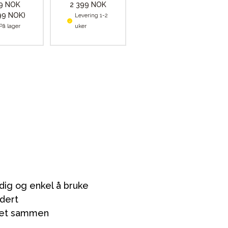
79 NOK
2 399 NOK
99 NOK)
Levering 1-2
På lager
uker
dig og enkel å bruke
udert
ldet sammen