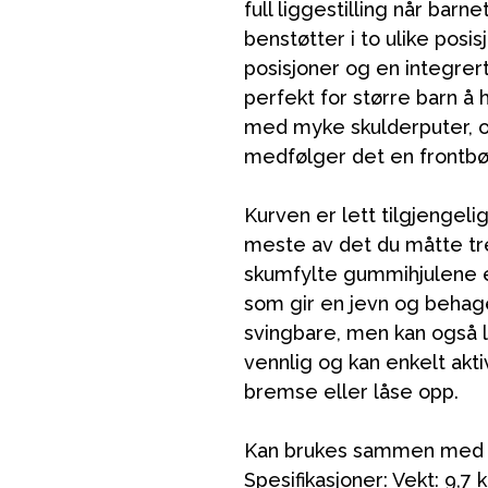
full liggestilling når barn
benstøtter i to ulike posis
posisjoner og en integrer
perfekt for større barn å
med myke skulderputer, og
medfølger det en frontbø
VÅRT SORTIMENT
Kurven er lett tilgjengelig
meste av det du måtte tre
skumfylte gummihjulene er
Mamma & Pappa
som gir en jevn og behagel
Møbler & seng
svingbare, men kan også 
Tilbehør
vennlig og kan enkelt akt
bremse eller låse opp.
Reservedeler
Kan brukes sammen med li
Spesifikasjoner: Vekt: 9,7 