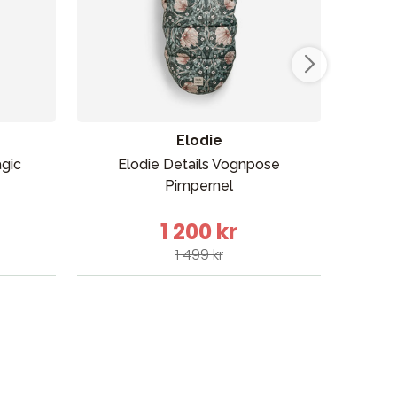
Elodie
gic
Elodie Details Vognpose
Joie
Pimpernel
1 200 kr
1 499 kr