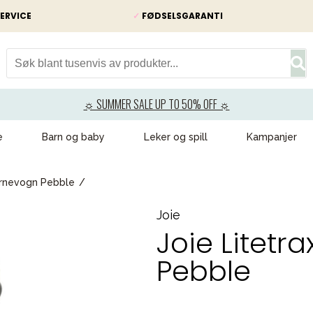
ERVICE
✓
FØDSELSGARANTI
☼ SUMMER SALE UP TO 50% OFF ☼
e
Barn og baby
Leker og spill
Kampanjer
barnevogn Pebble
Joie
Joie Litetr
Pebble