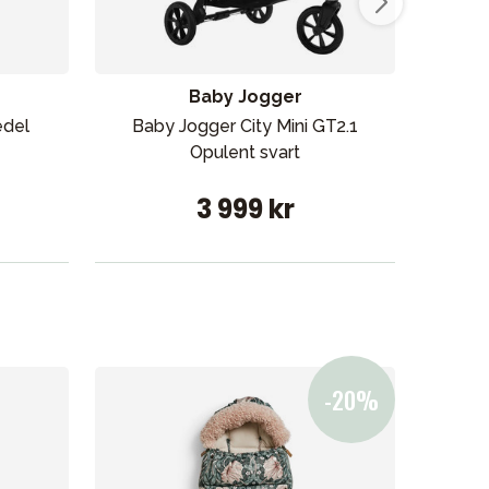
Baby Jogger
edel
Baby Jogger City Mini GT2.1
Cybe
Opulent svart
3 999 kr