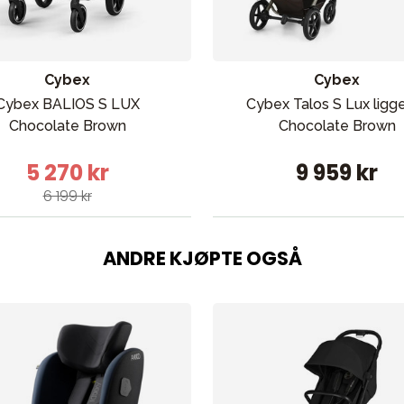
Cybex
Cybex
Cybex BALIOS S LUX
Cybex Talos S Lux ligg
Chocolate Brown
Chocolate Brown
5 270 kr
9 959 kr
6 199 kr
ANDRE KJØPTE OGSÅ