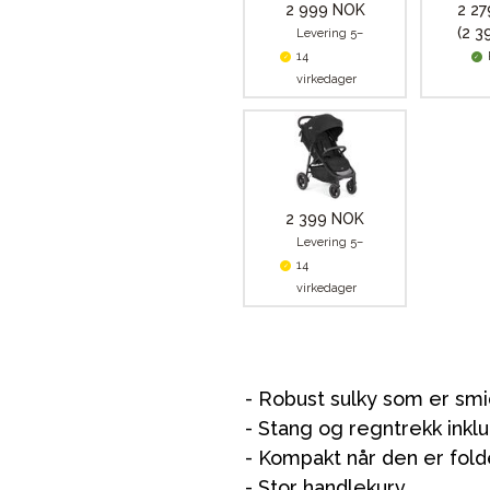
2 999 NOK
2 2
(2 3
Levering 5–
14
virkedager
2 399 NOK
Levering 5–
14
virkedager
- Robust sulky som er smi
- Stang og regntrekk inkl
- Kompakt når den er fo
- Stor handlekurv