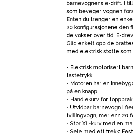
barnevognens e-drift. I ti
som beveger vognen forsik
Enten du trenger en enke
20 konfigurasjonene den fle
de vokser over tid. E-dre
Glid enkelt opp de bratte
med elektrisk støtte som
VÅRT SORTIMENT
- Elektrisk motorisert ba
tastetrykk
- Motoren har en innebygd
Mamma & Pappa
på en knapp
- Handlekurv for toppbrak
Møbler & seng
- Utvidbar barnevogn i fl
Tilbehør
tvillingvogn, mer enn 20 f
Reservedeler
- Stor XL-kurv med en mak
- Sele med ett trekk: Fes