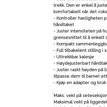
trekk. Den er enkel å just
komfortabelt når det voks
- Kontroller hastigheten 
håndtaket
- Juster intensiteten på hu
grensesnittet til å enkelt
- Kompakt sammenleggba
ading
Outlet
Veiledning
Kontakt oss på
But
- Full tilbakelent stilling 
- Uttrekkbar kalesje
- Høydejusterbart håndta
- Juster raskt høyden på li
tilpasse dem til barnet et
- Kjøp en adapter og bru
Maks. vekt på seteseksjon(
Maksimal vekt på liggedel