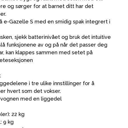
ere og sørger for at barnet ditt har det
er.
på e-Gazelle S med en smidig spak integrert i
sken, sjekk batterinivået og bruk det intuitive
 slå funksjonene av og på når det passer deg
r, kan klappes sammen med setet på
ikken vår
i seteseksjonen
k
ggedelene i tre ulike innstillinger for å
ter hvert som det vokser.
k vognen med en liggedel
er): 22 kg
: 9 kg