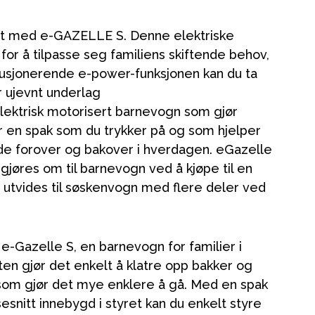
øft med e-GAZELLE S. Denne elektriske
or å tilpasse seg familiens skiftende behov,
usjonerende e-power-funksjonen kan du ta
 ujevnt underlag
lektrisk motorisert barnevogn som gjør
r en spak som du trykker på og som hjelper
e forover og bakover i hverdagen. eGazelle
jøres om til barnevogn ved å kjøpe til en
 utvides til søskenvogn med flere deler ved
e-Gazelle S, en barnevogn for familier i
ten gjør det enkelt å klatre opp bakker og
 som gjør det mye enklere å gå. Med en spak
sesnitt innebygd i styret kan du enkelt styre