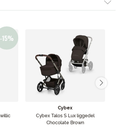
Cybex
illic
Cybex Talos S Lux liggedel
Bab
Chocolate Brown