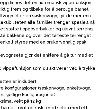
llegg finnes det en automatisk vippefunksjon
tig frem og tilbake for å berolige barnet.
ltvogn eller en søskenvogn, gir de mer enn
ksibiliteten alle familier trenger, spesielt når
vet støtte i oppoverbakker og ujevnt terreng.
ste bakkene og over det tøffeste terrenget
 enkelt styres med en brukervennlig spak
rnevognsete gjør det enklere å gå tur med et
 vippefunksjon som du aktiverer ved å trykke
Kampanjer
etten er inkludert
Tips om gaver
ere konfigurasjoner (søskenvogn, enkeltvogn,
Våre favoritter
orskjellige konfigurasjoner)
Varemerker
simal vekt på 12 kg
t barnet trygt og raskt med selen med ett