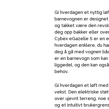
Gi hverdagen et nyttig l
barnevognen er designet f
og takket være den revol
deg opp bakker eller over
Cybex eGazelle S er en e
hverdagen enklere, du ha
deg å gå med vognen båd
er en barnevogn som kan g
liggedel, og den kan også
behov.
Gi hverdagen et løft med 
vekst. Den elektriske støt
over ujevnt terreng, noe
og et intuitivt brukergren