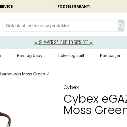
ERVICE
✓
FØDSELSGARANTI
☼ SUMMER SALE UP TO 50% OFF ☼
e
Barn og baby
Leker og spill
Kampanjer
 barnevogn Moss Green
Cybex
Cybex eGAZ
Moss Gree