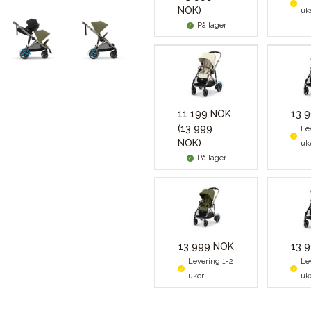
NOK)
uk
På lager
11 199 NOK
13 
(13 999
Le
NOK)
uk
På lager
13 999 NOK
13 
Levering 1-2
Le
uker
uk