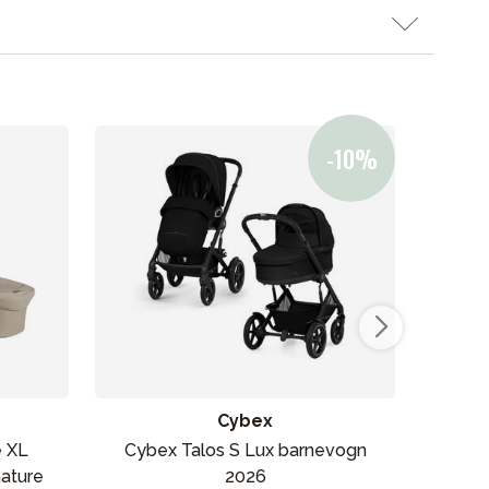
Cybex
e XL
Cybex Talos S Lux barnevogn
nature
2026
b