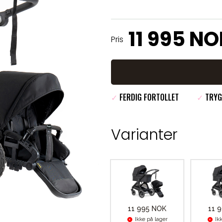
11 995 N
Pris
✓
FERDIG FORTOLLET
✓
TRYG
Varianter
11 995 NOK
11 
Ikke på lager
Ik