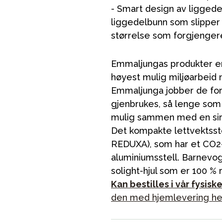
- Smart design av liggede
liggedelbunn som slippe
størrelse som forgjenger
Emmaljungas produkter er
høyest mulig miljøarbeid n
Emmaljunga jobber de for 
ading
Outlet
Veiledning
Kontakt oss på
But
gjenbrukes, så lenge som 
mulig sammen med en sir
Det kompakte lettvektsst
REDUXA), som har et CO2-
aluminiumsstell. Barnevog
solight-hjul som er 100 % 
Kan bestilles i vår fysisk
den med hjemlevering her e