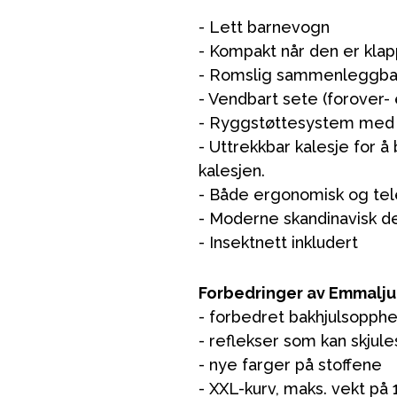
- Lett barnevogn
- Kompakt når den er kl
- Romslig sammenleggbar
- Vendbart sete (forover-
- Ryggstøttesystem med t
- Uttrekkbar kalesje for å 
kalesjen.
- Både ergonomisk og tel
VÅRT SORTIMENT
- Moderne skandinavisk de
- Insektnett inkludert
Mamma & Pappa
Forbedringer av Emmalj
Møbler & seng
- forbedret bakhjulsopphe
Tilbehør
- reflekser som kan skjul
- nye farger på stoffene
Reservedeler
- XXL-kurv, maks. vekt på 