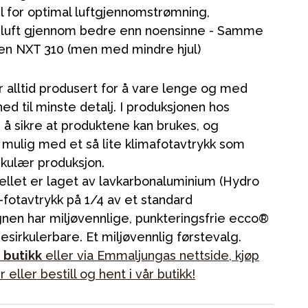
l for optimal luftgjennomstrømning,
r luft gjennom bedre enn noensinne - Samme
en NXT 310 (men med mindre hjul)
 alltid produsert for å vare lenge og med
ed til minste detalj. I produksjonen hos
å sikre at produktene kan brukes, og
ikken vår
mulig med et så lite klimafotavtrykk som
kulær produksjon.
ellet er laget av lavkarbonaluminium (Hydro
fotavtrykk på 1/4 av et standard
nen har miljøvennlige, punkteringsfrie ecco®
resirkulerbare. Et miljøvennlig førstevalg.
e butikk
eller via Emmaljungas nettside, kjøp
ller bestill og hent i vår butikk!