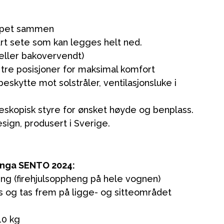
appet sammen
t sete som kan legges helt ned.
 eller bakovervendt)
re posisjoner for maksimal komfort
beskytte mot solstråler, ventilasjonsluke i
eskopisk styre for ønsket høyde og benplass.
sign, produsert i Sverige.
Kampanjer
unga SENTO 2024:
Tips om gaver
ng (firehjulsoppheng på hele vognen)
Våre favoritter
es og tas frem på ligge- og sitteområdet
Varemerker
10 kg