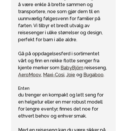
å være enkle å brette sammen og
transportere, noe som gjør dem til en
uunnværlig følgesvenn for familier på
farten. Vi tilbyr et bredt utvalg av
reisesenger i ulike størrelser og design,
perfekt for barn i alle aldre.
Gå på oppdagelsesferd i sortimentet
vårt og finn en rekke flotte senger fra
kjente merker som
BabyBjörn
reiseseng,
AeroMoov
,
Maxi-Cosi
,
Joie
og
Bugaboo
.
Enten
du trenger en kompakt og lett seng for
en helgetur eller en mer robust modell
for lengre eventyr, finnes det noe for
ethvert behov og enhver smak.
Med en reiseseng kan du være sikker på