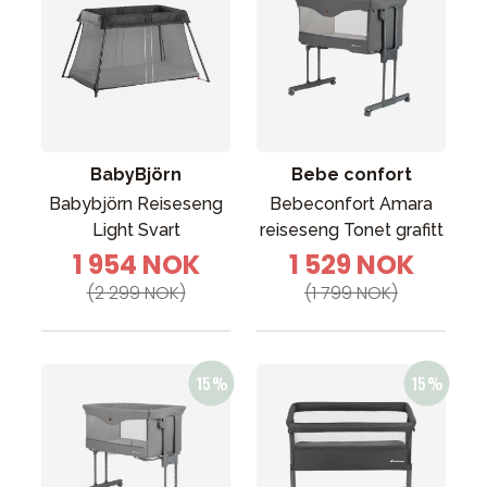
BabyBjörn
Bebe confort
Babybjörn Reiseseng
Bebeconfort Amara
Light Svart
reiseseng Tonet grafitt
1 954 NOK
1 529 NOK
(2 299 NOK)
(1 799 NOK)