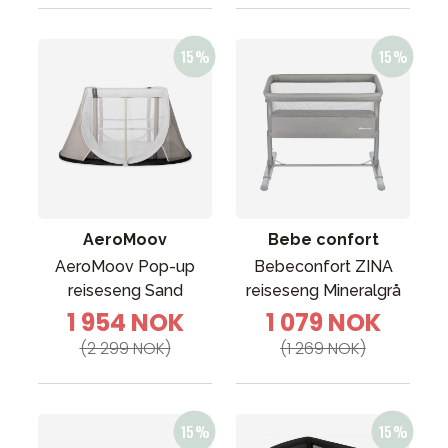
AeroMoov
Bebe confort
AeroMoov Pop-up
Bebeconfort ZINA
reiseseng Sand
reiseseng Mineralgrå
1 954 NOK
1 079 NOK
(2 299 NOK)
(1 269 NOK)