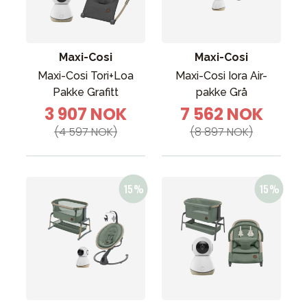
Tilbehør
Reservedeler
Kampanjer
Maxi-Cosi
Maxi-Cosi
Tips om gaver
Maxi-Cosi Tori+Loa
Maxi-Cosi Iora Air-
Pakke Grafitt
pakke Grå
Våre favoritter
3 907 NOK
7 562 NOK
Varemerker
(4 597 NOK)
(8 897 NOK)
Sol og bading
Outlet
Veiledning
Kontakt oss på
Butikken vår