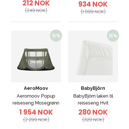
212 NOK
934 NOK
(249 NOK)
(1 099 NOK)
AeroMoov
BabyBjörn
Aeromoov Popup
BabyBjörn laken til
reiseseng Mosegrønn
reiseseng Hvit
1 954 NOK
280 NOK
(2 299 NOK)
(329 NOK)