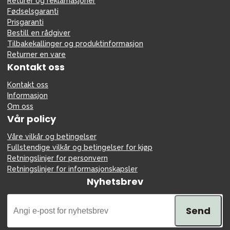
Returer og reklamasjoner
Fødselsgaranti
Prisgaranti
Bestill en rådgiver
Tilbakekallinger og produktinformasjon
Returner en vare
Kontakt oss
Kontakt oss
Informasjon
Om oss
Vår policy
Våre vilkår og betingelser
Fullstendige vilkår og betingelser for kjøp
Retningslinjer for personvern
Retningslinjer for informasjonskapsler
Nyhetsbrev
Send