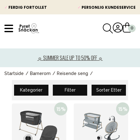
✓
FERDIG FORTOLLET
✓
PERSONLIG KUNDESERVICE
VÅRT SORTIMENT
Nyheter
☼ SUMMER SALE UP TO 50% OFF ☼
Barnevogner
Bilstol
Startside
Barnerom
Reisende seng
Babypakke
Kategorier
Filter
Sorter Etter
Barn og baby
Leker og spill
Mamma & Pappa
Møbler & seng