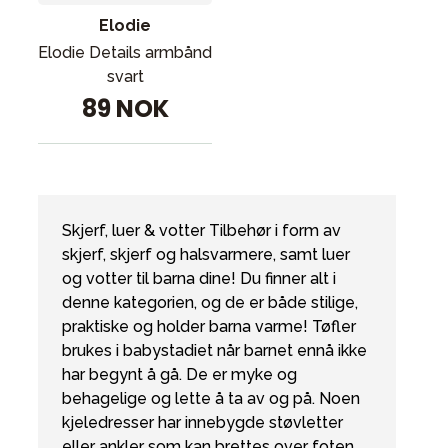
Elodie
Elodie Details armbånd
svart
89 NOK
Skjerf, luer & votter Tilbehør i form av
skjerf, skjerf og halsvarmere, samt luer
og votter til barna dine! Du finner alt i
denne kategorien, og de er både stilige,
praktiske og holder barna varme! Tøfler
brukes i babystadiet når barnet ennå ikke
har begynt å gå. De er myke og
behagelige og lette å ta av og på. Noen
kjeledresser har innebygde støvletter
eller ankler som kan brettes over foten,