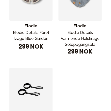
Tilbehør
Reservedeler
Kampanjer
Elodie
Elodie
Tips om gaver
Elodie Details Fôret
Elodie Details
Våre favoritter
krage Blue Garden
Varmende Halskrage
Soloppgangsblå
299 NOK
Varemerker
299 NOK
Sol og bading
Outlet
Veiledning
Kontakt oss på
Butikken vår