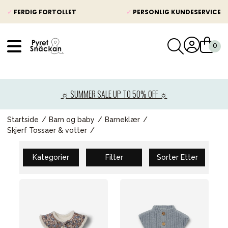
✓
FERDIG FORTOLLET
✓
PERSONLIG KUNDESERVICE
VÅRT SORTIMENT
Nyheter
☼ SUMMER SALE UP TO 50% OFF ☼
Barnevogner
Bilstol
Startside
Barn og baby
Barneklær
Skjerf Tossaer & votter
Babypakke
Barn og baby
Kategorier
Filter
Sorter Etter
Leker og spill
Mamma & Pappa
Møbler & seng