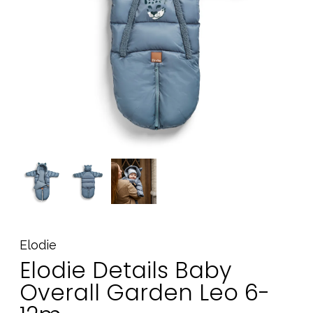
Tilbehør
Reservedeler
Kampanjer
Tips om gaver
Våre favoritter
Varemerker
Sol og bading
Outlet
Veiledning
Kontakt oss på
Butikken vår
Elodie
Elodie Details Baby
Overall Garden Leo 6-