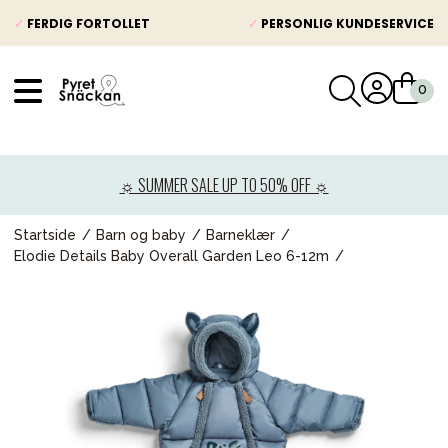
✓
FERDIG FORTOLLET
✓
PERSONLIG KUNDESERVICE
VÅRT SORTIMENT
Nyheter
☼ SUMMER SALE UP TO 50% OFF ☼
Barnevogner
Bilstol
Startside
Barn og baby
Barneklær
Elodie Details Baby Overall Garden Leo 6-12m
Babypakke
Barn og baby
Leker og spill
Mamma & Pappa
Møbler & seng