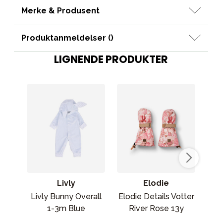
Merke & Produsent
Produktanmeldelser (
)
LIGNENDE PRODUKTER
Livly
Elodie
Livly Bunny Overall
Elodie Details Votter
Rä
1-3m Blue
River Rose 13y
sv
(st