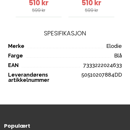
510 kr
510 kr
599 kr
599 kr
SPESIFIKASJON
Merke
Elodie
Farge
Blå
EAN
7333222024633
Leverandørens
50510207884DD
artikkelnummer
Populært