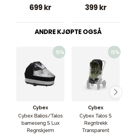
699 kr
399 kr
ANDRE KJØPTE OGSÅ
Cybex
Cybex
Cybex Balios/Talos
Cybex Talos S
Er
barneseng S Lux
Regntrekk
Regnskjerm
Transparent