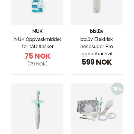
Tilbehør
Reservedeler
Kampanjer
NUK
bblüv
Tips om gaver
NUK Oppvaskmiddel
bblüv Elektrisk
Våre favoritter
for tåteflasker
nesesuger Pro
oppladbar hvit
75 NOK
Varemerker
599 NOK
(79 NOK)
Sol og bading
Outlet
Veiledning
Kontakt oss på
Butikken vår