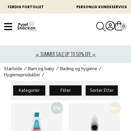
✓
FERDIG FORTOLLET
✓
PERSONLIG KUNDESERVICE
VÅRT SORTIMENT
Nyheter
☼ SUMMER SALE UP TO 50% OFF ☼
Barnevogner
Bilstol
Startside
Barn og baby
Bading og hygiene
Hygieneprodukter
Babypakke
Barn og baby
Kategorier
Filter
Sorter Etter
Leker og spill
Mamma & Pappa
Møbler & seng