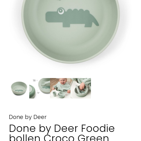
Tilbehør
Reservedeler
Kampanjer
Tips om gaver
Våre favoritter
Varemerker
Sol og bading
Outlet
Veiledning
Kontakt oss på
Butikken vår
Done by Deer
Done by Deer Foodie
bollen Croco Green