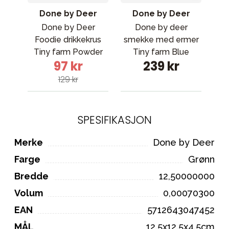
Done by Deer
Done by Deer
Done by Deer
Done by deer
T
Foodie drikkekrus
smekke med ermer
Tiny farm Powder
Tiny farm Blue
97 kr
239 kr
129 kr
SPESIFIKASJON
Merke
Done by Deer
Farge
Grønn
Bredde
12,50000000
Volum
0,00070300
EAN
5712643047452
MÅL
12.5x12.5x4.5cm