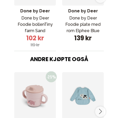
Done by Deer
Done by Deer
Done by Deer
Done by Deer
Foodie bollenTiny
Foodie plate med
ta
farm Sand
rom Elphee Blue
102 kr
139 kr
119 kr
ANDRE KJØPTE OGSÅ