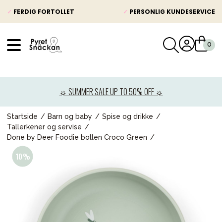
✓
FERDIG FORTOLLET
✓
PERSONLIG KUNDESERVICE
VÅRT SORTIMENT
Nyheter
☼ SUMMER SALE UP TO 50% OFF ☼
Barnevogner
Bilstol
Startside
Barn og baby
Spise og drikke
Tallerkener og servise
Babypakke
Done by Deer Foodie bollen Croco Green
Barn og baby
Leker og spill
Mamma & Pappa
Møbler & seng