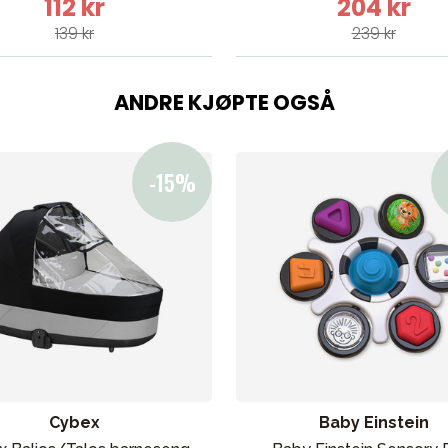
112 kr
204 kr
139 kr
239 kr
ANDRE KJØPTE OGSÅ
Cybex
Baby Einstein