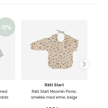
Våre favoritter
Varemerker
ikken vår
Rätt Start
 med
Rätt Start Moomin Picnic,
El
dots
smekke med erme, beige