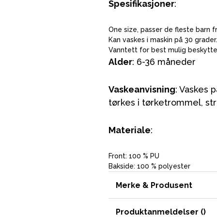
Spesifikasjoner
:
One size, passer de fleste barn fr
Kan vaskes i maskin på 30 grader
Vanntett for best mulig beskytte
Alder
: 6-36 måneder
Vaskeanvisning
: Vaskes 
tørkes i tørketrommel, str
Materiale
:
VÅRT SORTIMENT
Front: 100 % PU
Bakside: 100 % polyester
Merke & Produsent
Mamma & Pappa
Møbler & seng
Produktanmeldelser (
)