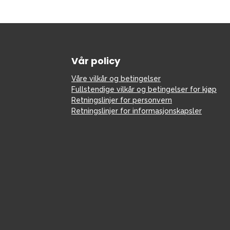
Vår policy
Våre vilkår og betingelser
Fullstendige vilkår og betingelser for kjøp
Retningslinjer for personvern
Retningslinjer for informasjonskapsler