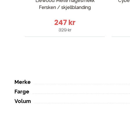
Liewood Merle hagesmekk
Cybe
Fersken / skjellblanding
247 kr
329 kr
Merke
Farge
Volum