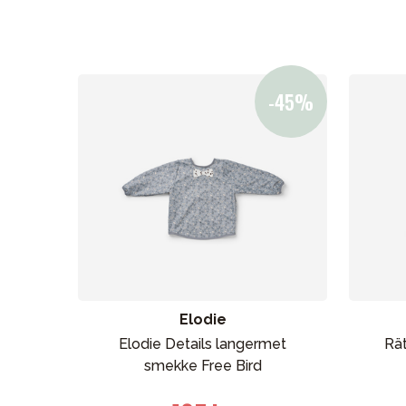
Bilstol
Babypakke
Barn og baby
Leker og spill
Sol og b
Elodie
Elodie Details langermet
Rät
smekke Free Bird