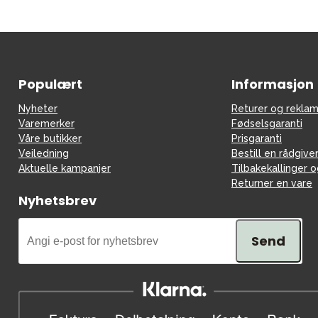
Populært
Informasjon
Nyheter
Returer og reklam
Varemerker
Fødselsgaranti
Våre butikker
Prisgaranti
Veiledning
Bestill en rådgive
Aktuelle kampanjer
Tilbakekallinger 
Returner en vare
Nyhetsbrev
Send