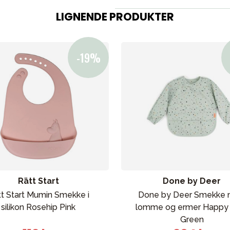
Tilbehør
LIGNENDE PRODUKTER
Reservedeler
ading
Outlet
Veiledning
Kontakt oss på
But
Rätt Start
Done by Deer
t Start Mumin Smekke i
Done by Deer Smekke
silikon Rosehip Pink
lomme og ermer Happy 
Green