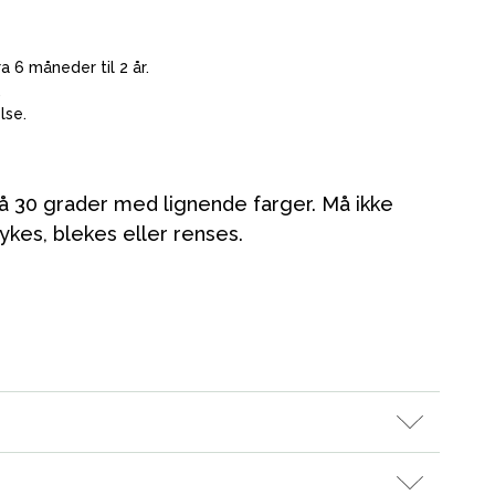
a 6 måneder til 2 år.
.
lse.
på 30 grader med lignende farger. Må ikke
ykes, blekes eller renses.
Kampanjer
Tips om gaver