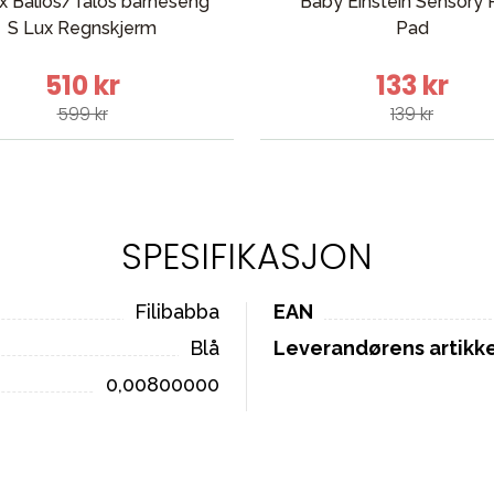
x Balios/Talos barneseng
Baby Einstein Sensory 
S Lux Regnskjerm
Pad
510 kr
133 kr
599 kr
139 kr
SPESIFIKASJON
Filibabba
EAN
Blå
Leverandørens artik
0,00800000