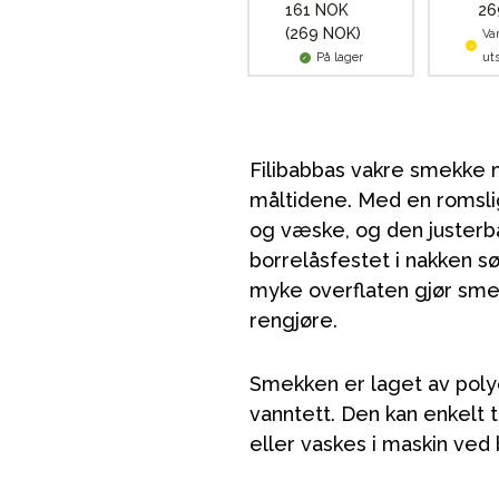
161 NOK
26
(269 NOK)
Va
På lager
ut
Filibabbas vakre smekke 
måltidene. Med en romsl
og væske, og den juster
borrelåsfestet i nakken sø
myke overflaten gjør sme
rengjøre.
Smekken er laget av poly
vanntett. Den kan enkelt 
eller vaskes i maskin ved