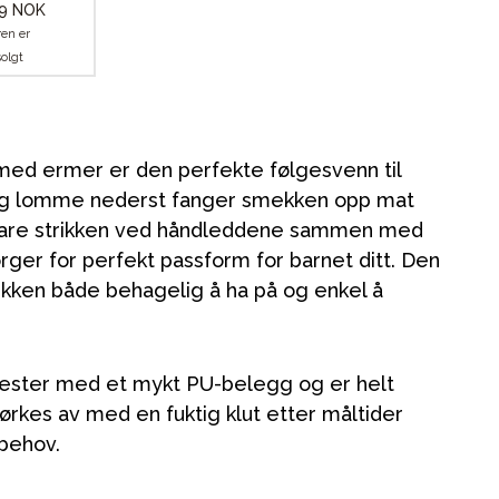
9 NOK
ren er
solgt
med ermer er den perfekte følgesvenn til
ig lomme nederst fanger smekken opp mat
bare strikken ved håndleddene sammen med
rger for perfekt passform for barnet ditt. Den
kken både behagelig å ha på og enkel å
ester med et mykt PU-belegg og er helt
tørkes av med en fuktig klut etter måltider
 behov.