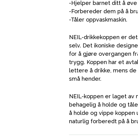
-Hjelper barnet ditt å øve
-Forbereder dem på å bru
-Tåler oppvaskmaskin.
NEIL-drikkekoppen er det 
selv. Det ikoniske design
for å gjøre overgangen fr
trygg. Koppen har et avta
lettere å drikke, mens d
små hender.
VÅRT SORTIMENT
NEIL-koppen er laget av my
behagelig å holde og tåle
å holde og vippe koppen u
Mamma & Pappa
naturlig forberedt på å b
Møbler & seng