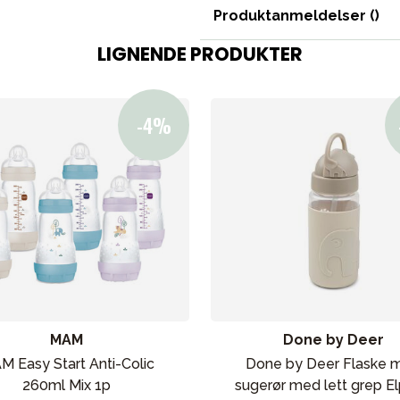
Tilbehør
Produktanmeldelser (
)
Reservedeler
LIGNENDE PRODUKTER
ading
Outlet
Veiledning
Kontakt oss på
But
MAM
Done by Deer
M Easy Start Anti-Colic
Done by Deer Flaske 
260ml Mix 1p
sugerør med lett grep E