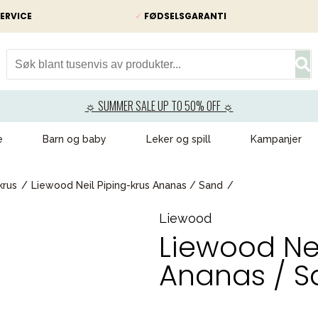
ERVICE
✓
FØDSELSGARANTI
☼ SUMMER SALE UP TO 50% OFF ☼
e
Barn og baby
Leker og spill
Kampanjer
krus
Liewood Neil Piping-krus Ananas / Sand
Liewood
Liewood Nei
Ananas / S