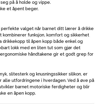
 seg på å holde og vippe.
ke et åpent beger.
perfekte valget når barnet ditt lærer å drikke
et kombinerer funksjon, komfort og sikkerhet
a drikkekopp til åpen kopp både enkel og
kbart lokk med en liten tut som gjør det
e ergonomiske håndtakene gir et godt grep for
k, slitesterk og knusningssikker silikon, er
r alle utfordringene i hverdagen. Ved å øve på
tvikler barnet motoriske ferdigheter og blir
Kampanjer
ruke en åpen kopp.
Tips om gaver