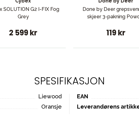
Cybex
Done by Deer
x SOLUTION G2 I-FIX Fog
Done by Deer grepsven
Grey
skjeer 3-pakning Pow
2 599 kr
119 kr
SPESIFIKASJON
Liewood
EAN
Oransje
Leverandørens artik