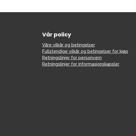
Vår policy
Våre vilkår og betingelser
Fullstendige vilkår og betingelser for kjøp
Retningslinjer for personvern
Retningslinjer for informasjonskapsler