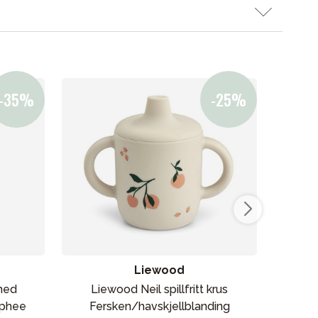
Våre favoritter
Varemerker
ikken vår
Liewood
med
Liewood Neil spillfritt krus
Done
lphee
Fersken/havskjellblanding