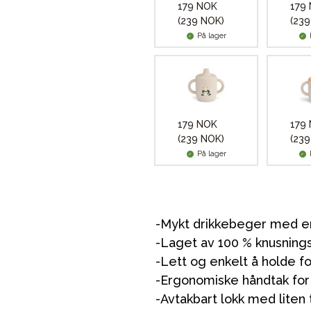
179 NOK
179
(239 NOK)
(239
På lager
179 NOK
179
(239 NOK)
(239
På lager
-Mykt drikkebeger med en
-Laget av 100 % knusningss
-Lett og enkelt å holde f
-Ergonomiske håndtak for 
-Avtakbart lokk med liten 