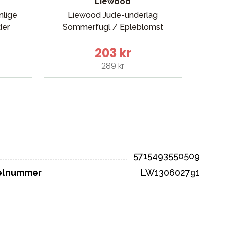
Liewood
nlige
Liewood Jude-underlag
der
Sommerfugl / Epleblomst
reg
203 kr
289 kr
5715493550509
kelnummer
LW130602791