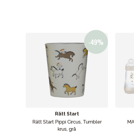
Bilstol
Babypakke
Barn og baby
Leker og spill
Sol og b
Rätt Start
Rätt Start Pippi Circus, Tumbler
MA
krus, grå