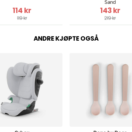
Sand
114 kr
143 kr
119 kr
219 kr
ANDRE KJØPTE OGSÅ