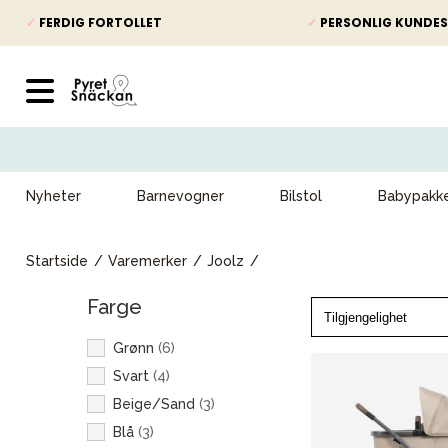
✓
FERDIG FORTOLLET
✓
PERSONLIG KUNDES
Nyheter
Barnevogner
Bilstol
Babypakk
Startside
Varemerker
Joolz
Farge
Grønn
(
6
)
Svart
(
4
)
Beige/Sand
(
3
)
Blå
(
3
)