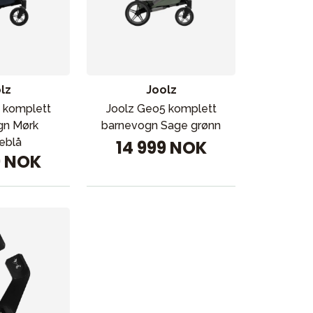
Kampanjer
lz
Joolz
Tips om gaver
 komplett
Joolz Geo5 komplett
gn Mørk
barnevogn Sage grønn
Våre favoritter
eblå
14 999 NOK
9 NOK
Varemerker