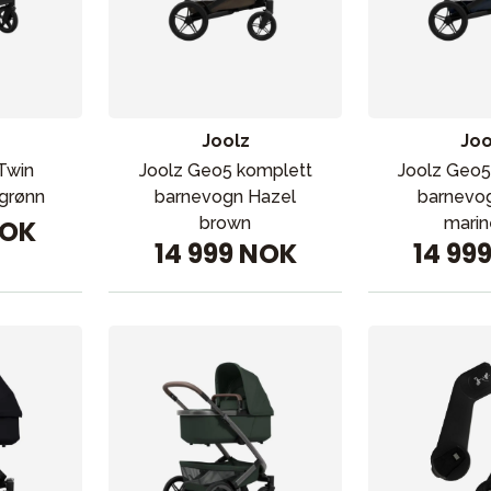
VÅRT SORTIMENT
Mamma & Pappa
Joolz
Joo
Møbler & seng
Twin
Joolz Geo5 komplett
Joolz Geo5
 grønn
barnevogn Hazel
barnevo
Tilbehør
brown
marin
NOK
14 999 NOK
14 99
Reservedeler