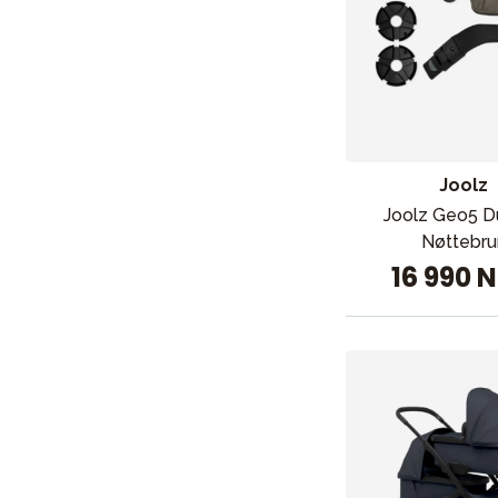
Joolz
Joolz Geo5 D
Nøttebru
16 990 