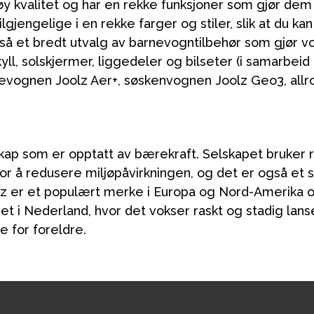
y kvalitet og har en rekke funksjoner som gjør dem t
lgjengelige i en rekke farger og stiler, slik at du ka
 også et bredt utvalg av barnevogntilbehør som gjør 
yll, solskjermer, liggedeler og bilseter (i samarbeid
isevognen Joolz Aer+, søskenvognen Joolz Geo3, al
skap som er opptatt av bærekraft. Selskapet bruker r
or å redusere miljøpåvirkningen, og det er også et se
z er et populært merke i Europa og Nord-Amerika o
i Nederland, hvor det vokser raskt og stadig lans
re for foreldre.