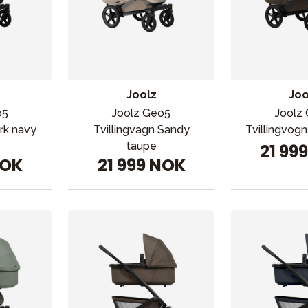
Joolz
Joo
o5
Joolz Geo5
Joolz
rk navy
Tvillingvagn Sandy
Tvillingvog
taupe
21 99
NOK
21 999 NOK