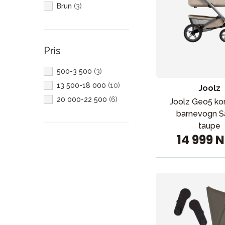
Brun
(
3
)
Pris
500-3 500
(
3
)
13 500-18 000
(
10
)
Joolz
20 000-22 500
(
6
)
Joolz Geo5 ko
barnevogn 
taupe
14 999 