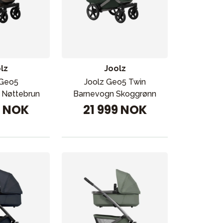
lz
Joolz
 Geo5
Joolz Geo5 Twin
n Nøttebrun
Barnevogn Skoggrønn
9 NOK
21 999 NOK