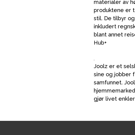
materialer av hø
produktene er ti
stil. De tilbyr
inkludert regnsk
blant annet re
Hub+
.
Joolz er et sel
sine og jobber f
samfunnet. Jool
hjemmemarkedet 
gjør livet enkle