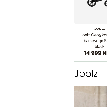
Sol og b
Joolz
Joolz Geo5 ko
barnevogn 
black
14 999 
Joolz