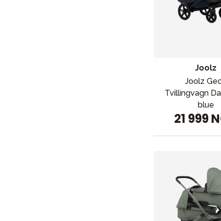
Joolz
Joolz Ge
Tvillingvagn Da
blue
21 999 