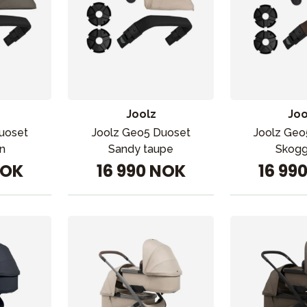
Joolz
Joo
uoset
Joolz Geo5 Duoset
Joolz Geo
n
Sandy taupe
Skogg
NOK
16 990 NOK
16 99