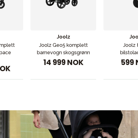
ading
Outlet
Veiledning
Kontakt oss på
But
Joolz
Joo
mplett
Joolz Geo5 komplett
Joolz
Space
barnevogn skogsgrønn
bilstol
14 999 NOK
599
NOK