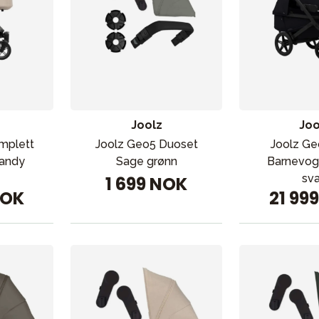
Joolz
Joo
mplett
Joolz Geo5 Duoset
Joolz Ge
Sandy
Sage grønn
Barnevog
sva
1 699 NOK
NOK
21 99