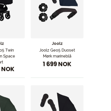
lz
Joolz
o5 Twin
Joolz Geo5 Duoset
n Space
Mørk marineblå
rt
1 699 NOK
9 NOK