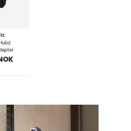
ikken vår
lz
 Hub2
adapter
 NOK