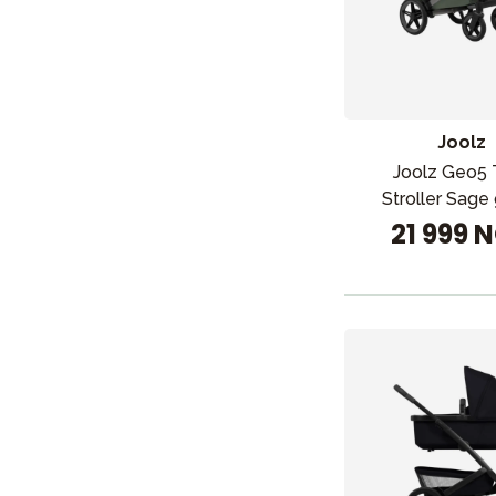
Nyheter
Joolz
Barnevogner
Joolz Geo5 
Stroller Sage
Bilstol
21 999 
Babypakke
Barn og baby
Leker og spill