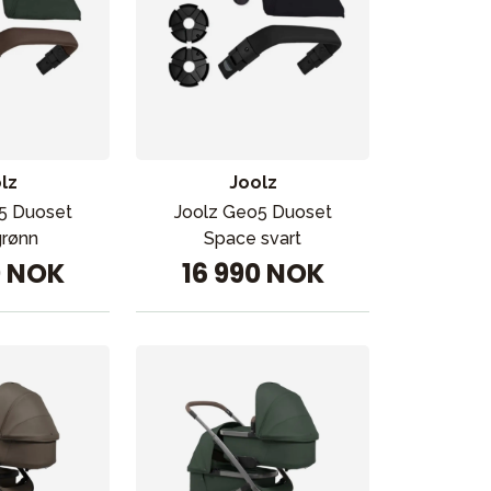
lz
Joolz
5 Duoset
Joolz Geo5 Duoset
rønn
Space svart
0 NOK
16 990 NOK