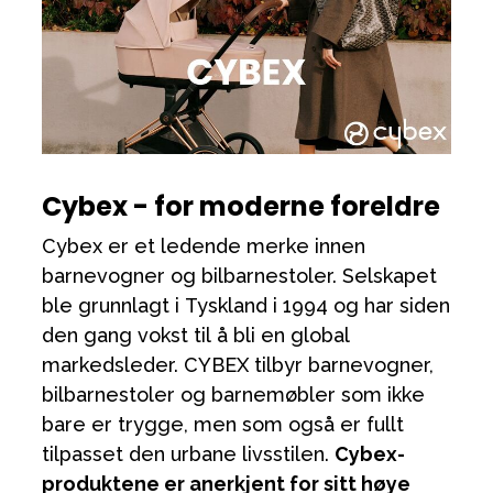
Tilbehør
Reservedeler
Kampanjer
Tips om gaver
Våre favoritter
Cybex - for moderne foreldre
Varemerker
Cybex er et ledende merke innen
barnevogner og bilbarnestoler. Selskapet
ble grunnlagt i Tyskland i 1994 og har siden
Sol og bading
Outlet
Veiledning
den gang vokst til å bli en global
markedsleder. CYBEX tilbyr barnevogner,
Kontakt oss på
Butikken vår
bilbarnestoler og barnemøbler som ikke
bare er trygge, men som også er fullt
tilpasset den urbane livsstilen.
Cybex-
produktene er anerkjent for sitt høye