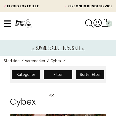
✓
FERDIG FORTOLLET
✓
PERSONLIG KUNDESERVICE
VÅRT SORTIMENT
Nyheter
☼ SUMMER SALE UP TO 50% OFF ☼
Barnevogner
Bilstol
Startside
Varemerker
Cybex
Babypakke
Kategorier
Filter
Sorter Etter
Barn og baby
Leker og spill
<<
Mamma & Pappa
Cybex
Møbler & seng