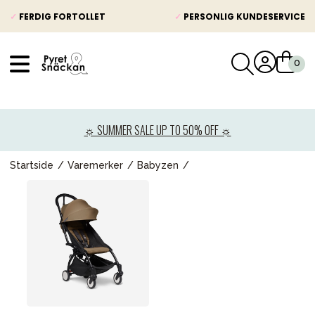
✓
FERDIG FORTOLLET
✓
PERSONLIG KUNDESERVICE
VÅRT SORTIMENT
Nyheter
☼ SUMMER SALE UP TO 50% OFF ☼
Barnevogner
Bilstol
Startside
Varemerker
Babyzen
Babypakke
Barn og baby
Leker og spill
Mamma & Pappa
Møbler & seng