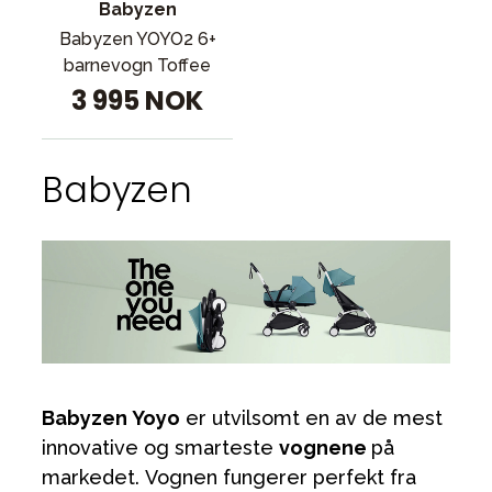
Tilbehør
Babyzen
Babyzen YOYO2 6+
Reservedeler
barnevogn Toffee
Kampanjer
3 995 NOK
Tips om gaver
Våre favoritter
Babyzen
Varemerker
Sol og bading
Outlet
Veiledning
Kontakt oss på
Butikken vår
Babyzen Yoyo
er utvilsomt en av de mest
innovative og smarteste
vognene
på
markedet. Vognen fungerer perfekt fra