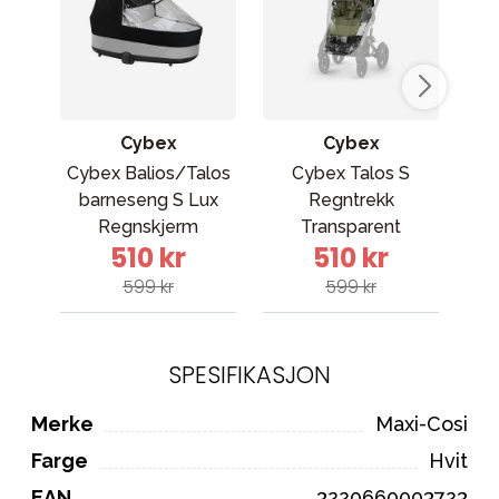
Cybex
Cybex
Cybex Balios/Talos
Cybex Talos S
Liv
barneseng S Lux
Regntrekk
S
Regnskjerm
Transparent
510 kr
510 kr
599 kr
599 kr
SPESIFIKASJON
Merke
Maxi-Cosi
Farge
Hvit
EAN
3220660003723