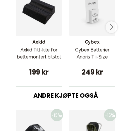
Axkid
Cybex
Axkid Tilt-kile for
Cybex Batterier
B
beltemontert bilstol
Anoris T i-Size
199 kr
249 kr
ANDRE KJØPTE OGSÅ