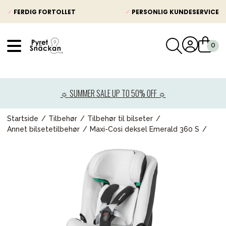
✓
FERDIG FORTOLLET
✓
PERSONLIG KUNDESERVICE
VÅRT SORTIMENT
Nyheter
☼ SUMMER SALE UP TO 50% OFF ☼
Barnevogner
Bilstol
Startside
Tilbehør
Tilbehør til bilseter
Annet bilsetetilbehør
Maxi-Cosi deksel Emerald 360 S
Babypakke
Barn og baby
Leker og spill
Mamma & Pappa
Møbler & seng