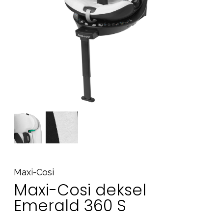
Tilbehør
Reservedeler
Kampanjer
Tips om gaver
Våre favoritter
Varemerker
Sol og bading
Outlet
Veiledning
Kontakt oss på
Butikken vår
Maxi-Cosi
Maxi-Cosi deksel
Emerald 360 S