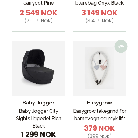
carrycot Pine
bærebag Onyx Black
2 549 NOK
3 149 NOK
(2 999 NOK)
(3 499 NOK)
Baby Jogger
Easygrow
Baby Jogger City
Easygrow lekegrind for
Sights liggedel Rich
barnevogn og myk lift
Black
379 NOK
1 299 NOK
(399 NOK)