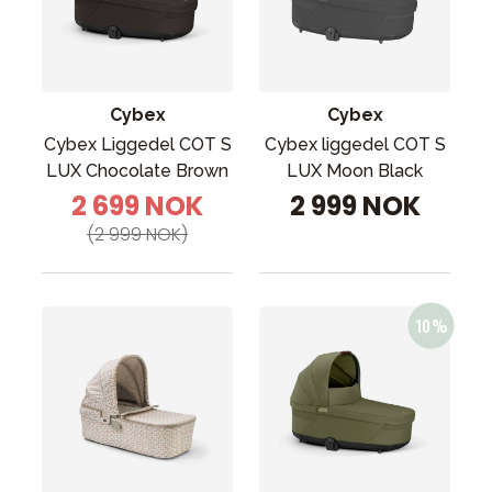
Tilbehør
Reservedeler
Kampanjer
Cybex
Cybex
Tips om gaver
Cybex Liggedel COT S
Cybex liggedel COT S
Våre favoritter
LUX Chocolate Brown
LUX Moon Black
2 699 NOK
2 999 NOK
Varemerker
(2 999 NOK)
Sol og bading
Outlet
Veiledning
Kontakt oss på
Butikken vår