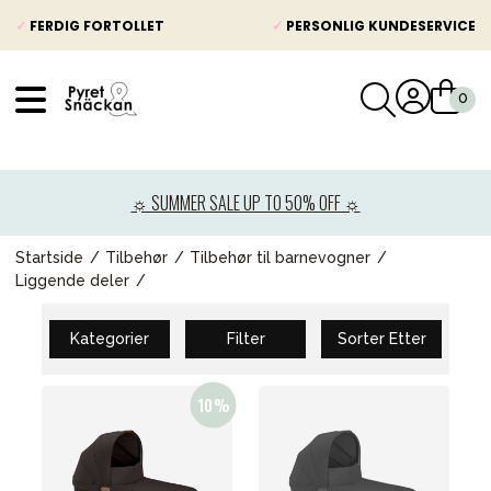
✓
FERDIG FORTOLLET
✓
PERSONLIG KUNDESERVICE
VÅRT SORTIMENT
Nyheter
☼ SUMMER SALE UP TO 50% OFF ☼
Barnevogner
Bilstol
Startside
Tilbehør
Tilbehør til barnevogner
Liggende deler
Babypakke
Barn og baby
Kategorier
Filter
Sorter Etter
Leker og spill
Mamma & Pappa
Møbler & seng