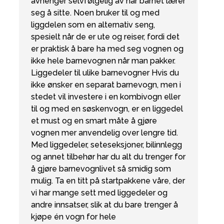
avhenger selvfølgelig av når barnet lærer
seg å sitte. Noen bruker til og med
liggdelen som en alternativ seng,
spesielt når de er ute og reiser, fordi det
er praktisk å bare ha med seg vognen og
ikke hele barnevognen når man pakker.
Liggedeler til ulike barnevogner Hvis du
ikke ønsker en separat barnevogn, men i
stedet vil investere i en kombivogn eller
til og med en søskenvogn, er en liggedel
et must og en smart måte å gjøre
vognen mer anvendelig over lengre tid.
Med liggedeler, seteseksjoner, bilinnlegg
og annet tilbehør har du alt du trenger for
å gjøre barnevognlivet så smidig som
mulig. Ta en titt på startpakkene våre, der
vi har mange sett med liggedeler og
andre innsatser, slik at du bare trenger å
kjøpe én vogn for hele