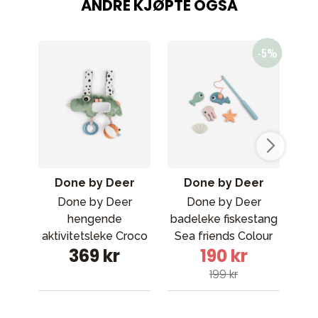
ANDRE KJØPTE OGSÅ
Done by Deer
Done by Deer
Done by Deer
Done by Deer
hengende
badeleke fiskestang
ba
aktivitetsleke Croco
Sea friends Colour
Dre
369 kr
190 kr
Green
mix
199 kr