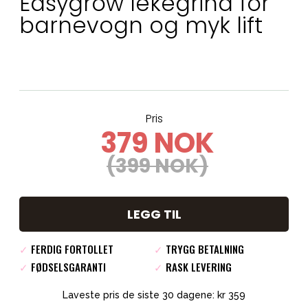
Easygrow lekegrind for
barnevogn og myk lift
Pris
379 NOK
(399 NOK)
LEGG TIL
✓
FERDIG FORTOLLET
✓
TRYGG BETALNING
✓
FØDSELSGARANTI
✓
RASK LEVERING
Laveste pris de siste 30 dagene: kr 359