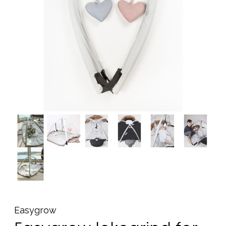
Tilbehør
Reservedeler
Kampanjer
Tips om gaver
Våre favoritter
Varemerker
Sol og bading
Outlet
Veiledning
Kontakt oss på
Butikken vår
Easygrow