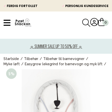
✓
FERDIG FORTOLLET
✓
PERSONLIG KUNDESERVICE
VÅRT SORTIMENT
Nyheter
☼ SUMMER SALE UP TO 50% OFF ☼
Barnevogner
Bilstol
Startside
Tilbehør
Tilbehør til barnevogner
Myke løft
Easygrow lekegrind for barnevogn og myk lift
Babypakke
Barn og baby
Leker og spill
Mamma & Pappa
Møbler & seng