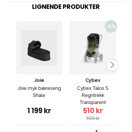
LIGNENDE PRODUKTER
Joie
Cybex
Joie myk bæreseng
Cybex Talos S
Shale
Regntrekk
ba
Transparent
1 199 kr
510 kr
599 kr