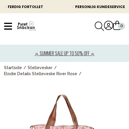
✓
FERDIG FORTOLLET
✓
PERSONLIG KUNDESERVICE
VÅRT SORTIMENT
Nyheter
☼ SUMMER SALE UP TO 50% OFF ☼
Barnevogner
Bilstol
Startside
Stellevesker
Elodie Details Stelleveske River Rose
Babypakke
Barn og baby
Leker og spill
Mamma & Pappa
Møbler & seng