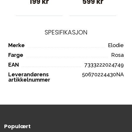
199 kr
599 kr
SPESIFIKASJON
Merke
Elodie
Farge
Rosa
EAN
7333222024749
Leverandørens
50670224430NA
artikkelnummer
Populært