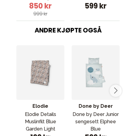
850 kr
599 kr
999 kr
ANDRE KJØPTE OGSÅ
Elodie
Done by Deer
Elodie Details
Done by Deer Junior
Muslinfilt Blue
sengesett Elphee
bl
Garden Light
Blue