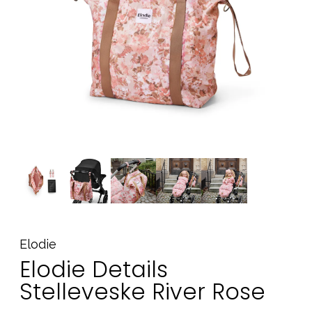
Tilbehør
Reservedeler
Kampanjer
Tips om gaver
Våre favoritter
Varemerker
Sol og bading
Outlet
Veiledning
Kontakt oss på
Butikken vår
Elodie
Elodie Details
Stelleveske River Rose