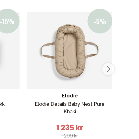
Elodie
kk
Elodie Details Baby Nest Pure
Elo
Khaki
1 235 kr
1 299 kr