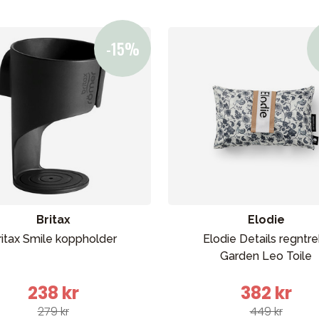
Britax
Elodie
ritax Smile koppholder
Elodie Details regntre
Garden Leo Toile
238 kr
382 kr
279 kr
449 kr