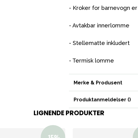
- Kroker for barnevogn er
- Avtakbar innerlomme
- Stellematte inkludert
- Termisk lomme
VÅRT SORTIMENT
Merke & Produsent
Produktanmeldelser (
)
Mamma & Pappa
LIGNENDE PRODUKTER
Møbler & seng
Tilbehør
Reservedeler