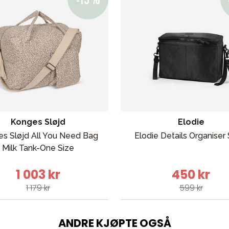
ading
Outlet
Veiledning
Kontakt oss på
But
Konges Sløjd
Elodie
s Sløjd All You Need Bag
Elodie Details Organiser 
Milk Tank-One Size
1 003 kr
450 kr
1 179 kr
599 kr
ANDRE KJØPTE OGSÅ