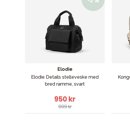
Barn og baby
Leker og spill
Sol og b
Elodie
Elodie Details stelleveske med
Konge
bred ramme, svart
950 kr
999 kr