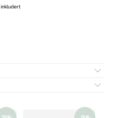
 inkludert
Kampanjer
Tips om gaver
Våre favoritter
Varemerker