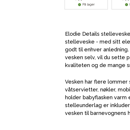
På lager
Elodie Details stellevesk
stelleveske - med sitt el
godt til enhver anledning.
vesken selv, vil du sette 
kvaliteten og de mange s
Vesken har flere lommer s
våtservietter, nøkler, m
holder babyflasken varm el
stelleunderlag er inklude
vesken til barnevognens 