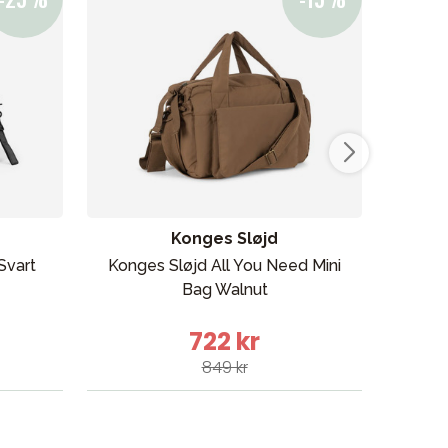
ikken vår
Konges Sløjd
Svart
Konges Sløjd All You Need Mini
Elodi
Bag Walnut
722 kr
849 kr