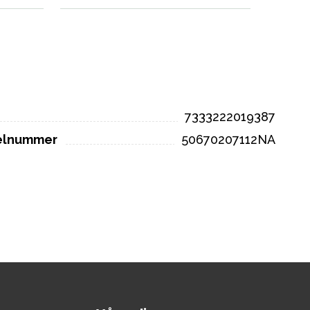
7333222019387
kelnummer
50670207112NA