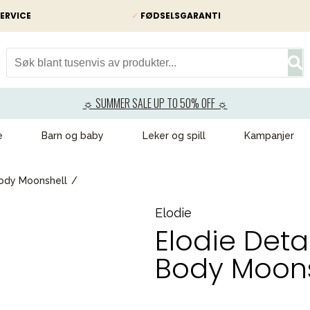
ERVICE
✓
FØDSELSGARANTI
☼ SUMMER SALE UP TO 50% OFF ☼
e
Barn og baby
Leker og spill
Kampanjer
Body Moonshell
Elodie
Elodie Deta
Body Moons