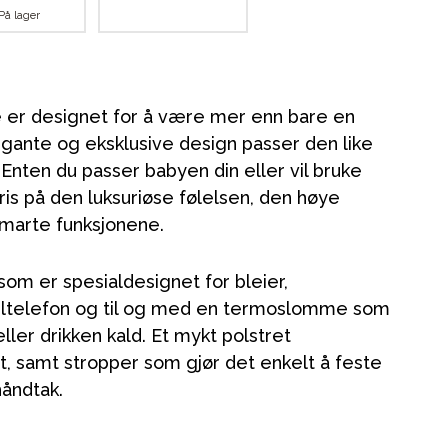
På lager
e er designet for å være mer enn bare en
egante og eksklusive design passer den like
 Enten du passer babyen din eller vil bruke
pris på den luksuriøse følelsen, den høye
marte funksjonene.
om er spesialdesignet for bleier,
obiltelefon og til og med en termoslomme som
ler drikken kald. Et mykt polstret
rt, samt stropper som gjør det enkelt å feste
håndtak.