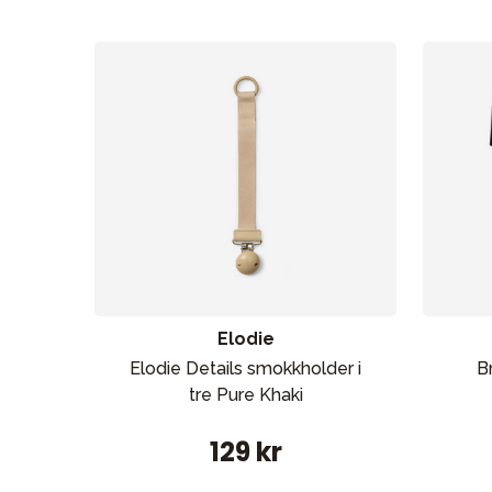
Elodie
Elodie Details smokkholder i
B
tre Pure Khaki
129 kr