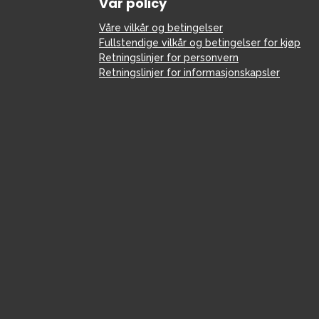
Vår policy
Våre vilkår og betingelser
Fullstendige vilkår og betingelser for kjøp
Retningslinjer for personvern
Retningslinjer for informasjonskapsler