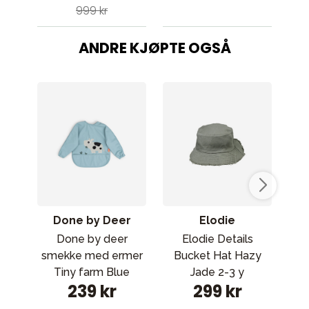
999 kr
ANDRE KJØPTE OGSÅ
Done by Deer
Elodie
Done by deer
Elodie Details
Elo
smekke med ermer
Bucket Hat Hazy
Ove
Tiny farm Blue
Jade 2-3 y
239 kr
299 kr