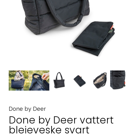
Tilbehør
Reservedeler
Kampanjer
Tips om gaver
Våre favoritter
Varemerker
Sol og bading
Outlet
Veiledning
Kontakt oss på
Butikken vår
Done by Deer
Done by Deer vattert
bleieveske svart