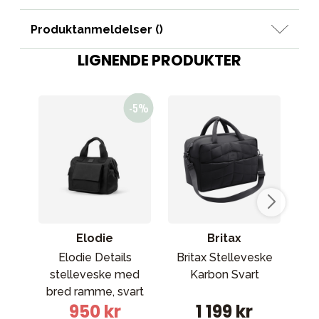
Produktanmeldelser (
)
LIGNENDE PRODUKTER
Elodie
Britax
Elodie Details
Britax Stelleveske
Kon
stelleveske med
Karbon Svart
bred ramme, svart
950 kr
1 199 kr