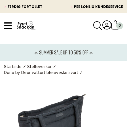
✓
FERDIG FORTOLLET
✓
PERSONLIG KUNDESERVICE
VÅRT SORTIMENT
Nyheter
☼ SUMMER SALE UP TO 50% OFF ☼
Barnevogner
Bilstol
Startside
Stellevesker
Done by Deer vattert bleieveske svart
Babypakke
Barn og baby
Leker og spill
Mamma & Pappa
Møbler & seng