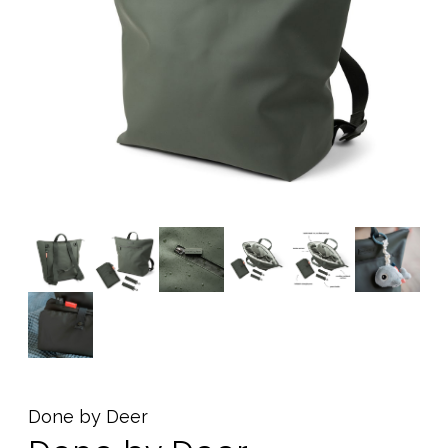
Tilbehør
Reservedeler
Kampanjer
Tips om gaver
Våre favoritter
Varemerker
Sol og bading
Outlet
Veiledning
Kontakt oss på
Butikken vår
Done by Deer