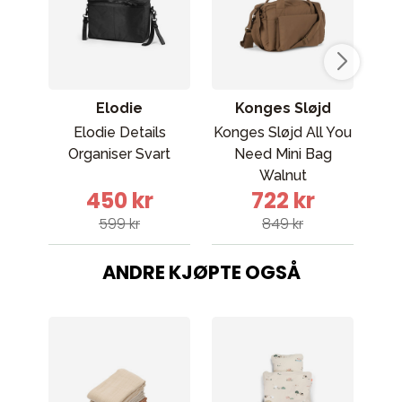
Elodie
Konges Sløjd
Elodie Details
Konges Sløjd All You
Organiser Svart
Need Mini Bag
b
Walnut
450 kr
722 kr
599 kr
849 kr
ANDRE KJØPTE OGSÅ