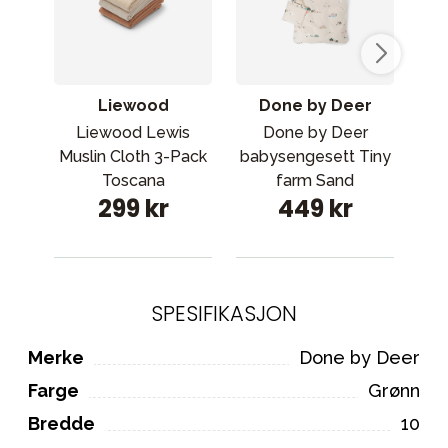
Liewood
Done by Deer
Liewood Lewis
Done by Deer
Cyb
Muslin Cloth 3-Pack
babysengesett Tiny
b
Toscana
farm Sand
299 kr
449 kr
roseblanding
SPESIFIKASJON
Merke
Done by Deer
Farge
Grønn
Bredde
10