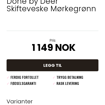
Done by Deer
Skifteveske Mørkegrønn
Pris
1 149 NOK
LEGG TIL
✓
FERDIG FORTOLLET
✓
TRYGG BETALNING
✓
FØDSELSGARANTI
✓
RASK LEVERING
Varianter